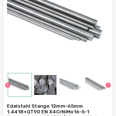
chevron_left
chevron_right
Edelstahl Stange 12mm-65mm
1.4418+QT90 EN X4CrNiMo16-5-1