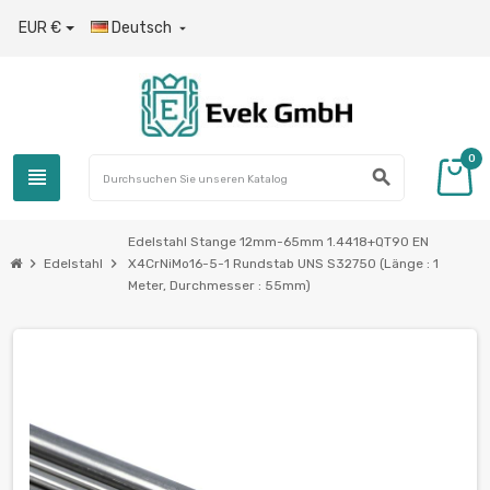
EUR €
Deutsch

0
view_headline
search
Edelstahl Stange 12mm-65mm 1.4418+QT90 EN
chevron_right
chevron_right
Edelstahl
X4CrNiMo16-5-1 Rundstab UNS S32750 (Länge : 1
Meter, Durchmesser : 55mm)