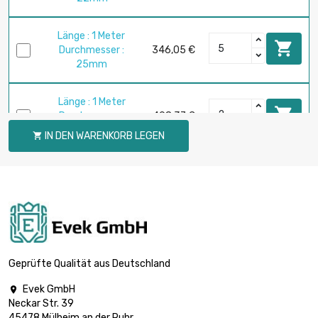
Länge : 1 Meter

Durchmesser :
346,05 €
25mm
Länge : 1 Meter

Durchmesser :
498,37 €
30mm
IN DEN WARENKORB LEGEN

Länge : 1 Meter

Durchmesser :
678,42 €
35mm
Länge : 1 Meter

Durchmesser :
886,07 €
40mm
Geprüfte Qualität aus Deutschland
Evek GmbH

Länge : 1 Meter
Neckar Str. 39

Durchmesser :
1.121,34 €
45478 Mülheim an der Ruhr