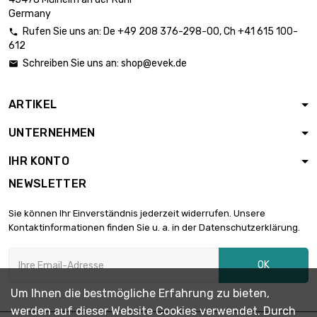
45mm
Germany
Rufen Sie uns an:
De
+49 208 376-298-00
, Ch
+41 615 100-

612
Länge : 1 Meter

Durchmesser :
1.384,45 €
Schreiben Sie uns an:
shop@evek.de

50mm
ARTIKEL
Länge : 1 Meter

Durchmesser :
1.675,16 €
UNTERNEHMEN
55mm
IHR KONTO
Länge : 1 Meter
NEWSLETTER

Durchmesser :
1.993,61 €
60mm
Sie können Ihr Einverständnis jederzeit widerrufen. Unsere
Kontaktinformationen finden Sie u. a. in der Datenschutzerklärung.
Länge : 1 Meter

Durchmesser :
2.339,66 €
OK
65mm
Um Ihnen die bestmögliche Erfahrung zu bieten,
werden auf dieser Website Cookies verwendet. Durch