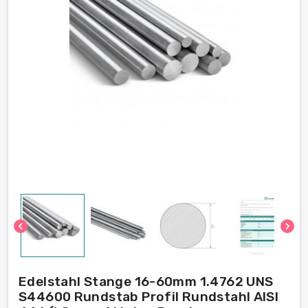
chevron_left
chevron_right
Edelstahl Stange 16-60mm 1.4762 UNS
S44600 Rundstab Profil Rundstahl AISI