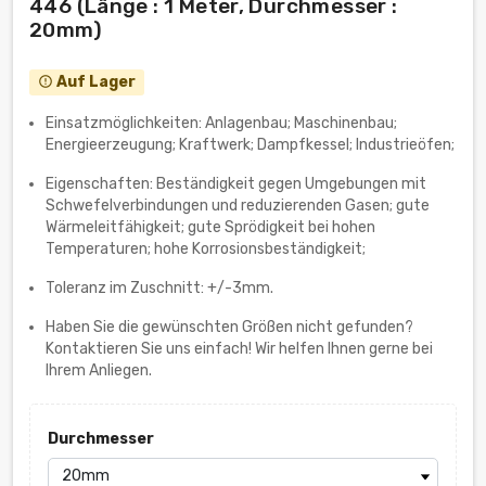
446 (Länge : 1 Meter, Durchmesser :
20mm)
Auf Lager
error_outline
Einsatzmöglichkeiten: Anlagenbau; Maschinenbau;
Energieerzeugung; Kraftwerk; Dampfkessel; Industrieöfen;
Eigenschaften: Beständigkeit gegen Umgebungen mit
Schwefelverbindungen und reduzierenden Gasen; gute
Wärmeleitfähigkeit; gute Sprödigkeit bei hohen
Temperaturen; hohe Korrosionsbeständigkeit;
Toleranz im Zuschnitt: +/-3mm.
Haben Sie die gewünschten Größen nicht gefunden?
Kontaktieren Sie uns einfach! Wir helfen Ihnen gerne bei
Ihrem Anliegen.
Durchmesser