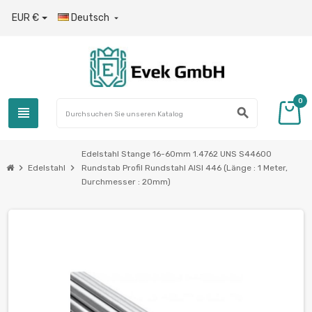
EUR €
Deutsch

0
view_headline
search
Edelstahl Stange 16-60mm 1.4762 UNS S44600
chevron_right
chevron_right
Edelstahl
Rundstab Profil Rundstahl AISI 446 (Länge : 1 Meter,
Durchmesser : 20mm)