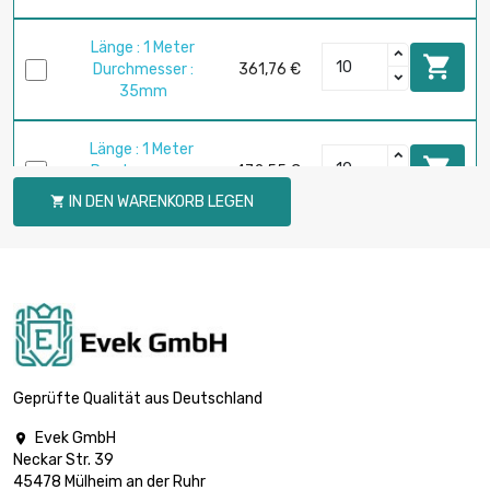
Länge : 1 Meter

Durchmesser :
361,76 €
35mm
Länge : 1 Meter

Durchmesser :
472,55 €
40mm
IN DEN WARENKORB LEGEN

Länge : 1 Meter

Durchmesser :
598,09 €
45mm
Länge : 1 Meter

Durchmesser :
738,40 €
50mm
Geprüfte Qualität aus Deutschland
Evek GmbH

Länge : 1 Meter
Neckar Str. 39

Durchmesser :
893,45 €
45478 Mülheim an der Ruhr