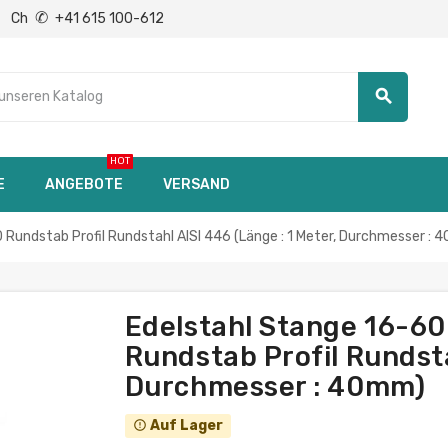
✆
Ch
+41 615 100-612
search
HOT
E
ANGEBOTE
VERSAND
ndstab Profil Rundstahl AISI 446 (Länge : 1 Meter, Durchmesser : 
Edelstahl Stange 16-6
Rundstab Profil Rundsta
Durchmesser : 40mm)
Auf Lager
error_outline