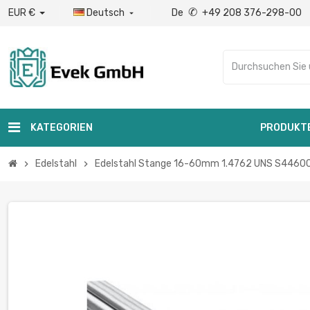
✆
EUR €
Deutsch
De
+49 208 376-298-00

KATEGORIEN
PRODUKT
Edelstahl
Edelstahl Stange 16-60mm 1.4762 UNS S44600 Ru
chevron_right
chevron_right