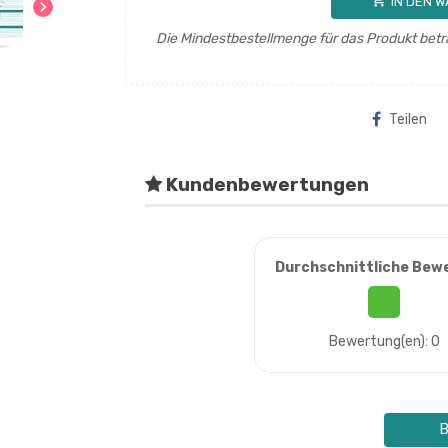
shopping_cart
IN DEN 
chevron_right
Die Mindestbestellmenge für das Produkt betr
Teilen
Kundenbewertungen
Durchschnittliche Bew
Bewertung(en): 0
B