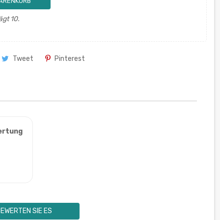
WARENKORB
ägt 10.
Tweet
Pinterest
ertung
EWERTEN SIE ES