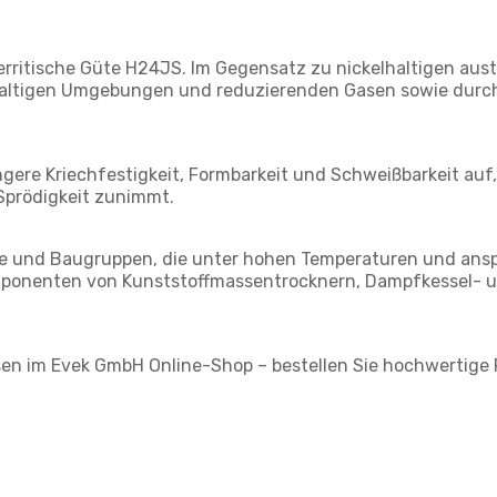
ferritische Güte H24JS. Im Gegensatz zu nickelhaltigen aus
altigen Umgebungen und reduzierenden Gasen sowie durch 
ngere Kriechfestigkeit, Formbarkeit und Schweißbarkeit auf
 Sprödigkeit zunimmt.
ile und Baugruppen, die unter hohen Temperaturen und an
onenten von Kunststoffmassentrocknern, Dampfkessel- un
eisen im Evek GmbH Online-Shop – bestellen Sie hochwertig