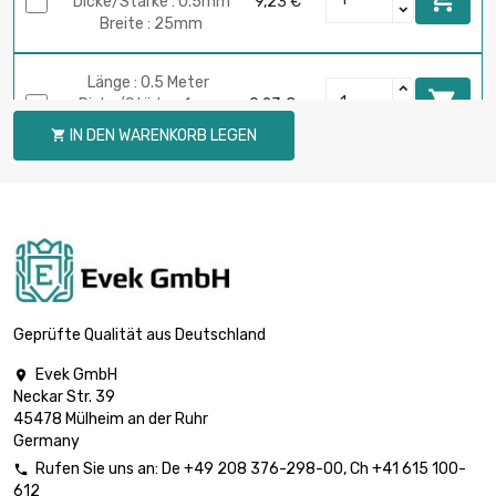
Dicke/Stärke : 0.5mm
9,23 €
Breite : 25mm
Länge : 0.5 Meter

Dicke/Stärke : 1mm
9,23 €
Breite : 25mm
IN DEN WARENKORB LEGEN

Länge : 1 Meter

Dicke/Stärke : 1mm
18,46 €
Breite : 25mm
Länge : 0.5 Meter

Dicke/Stärke : 0.5mm
5,55 €
Breite : 30mm
Geprüfte Qualität aus Deutschland
Evek GmbH

Länge : 1 Meter
Neckar Str. 39

Dicke/Stärke : 0.5mm
11,08 €
45478 Mülheim an der Ruhr
Breite : 30mm
Germany
Rufen Sie uns an:
De
+49 208 376-298-00
, Ch
+41 615 100-

612
Länge : 0.5 Meter