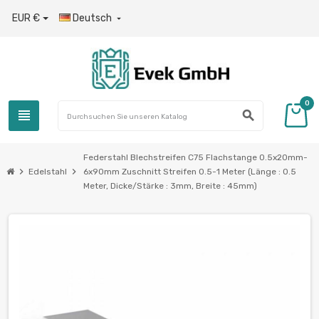
EUR €
Deutsch

0
view_headline
search
Federstahl Blechstreifen C75 Flachstange 0.5x20mm-
chevron_right
chevron_right
Edelstahl
6x90mm Zuschnitt Streifen 0.5-1 Meter (Länge : 0.5
Meter, Dicke/Stärke : 3mm, Breite : 45mm)