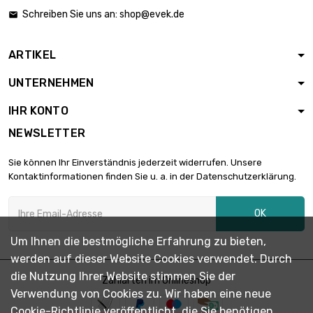

Dicke/Stärke : 1mm
11,08 €
Schreiben Sie uns an:
shop@evek.de

Breite : 30mm
ARTIKEL
Länge : 1 Meter

Dicke/Stärke : 1mm
22,16 €
UNTERNEHMEN
Breite : 30mm
IHR KONTO
Länge : 0.5 Meter
NEWSLETTER

Dicke/Stärke : 2mm
22,16 €
Breite : 30mm
Sie können Ihr Einverständnis jederzeit widerrufen. Unsere
Kontaktinformationen finden Sie u. a. in der Datenschutzerklärung.
Länge : 1 Meter

Dicke/Stärke : 2mm
44,32 €
OK
Breite : 30mm
Um Ihnen die bestmögliche Erfahrung zu bieten,
werden auf dieser Website Cookies verwendet. Durch
Länge : 0.5 Meter

Dicke/Stärke : 0.5mm
6,46 €
die Nutzung Ihrer Website stimmen Sie der
Zahlarten im Onlineshop
Breite : 35mm
Verwendung von Cookies zu. Wir haben eine neue
Cookie-Richtlinie veröffentlicht, die Sie benötigen