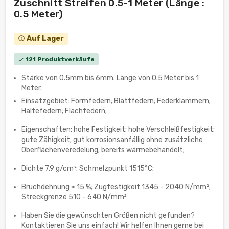
Zuschnitt Streifen 0.5-1 Meter (Länge :
0.5 Meter)
Auf Lager
error_outline
121 Produktverkäufe
check
Stärke von 0.5mm bis 6mm. Länge von 0.5 Meter bis 1
Meter.
Einsatzgebiet: Formfedern; Blattfedern; Federklammern;
Haltefedern; Flachfedern;
Eigenschaften: hohe Festigkeit; hohe Verschleißfestigkeit;
gute Zähigkeit; gut korrosionsanfällig ohne zusätzliche
Oberflächenveredelung; bereits wärmebehandelt;
Dichte 7.9 g/cm³; Schmelzpunkt 1515°C;
‎Bruchdehnung ≥ 15 %; Zugfestigkeit 1345 - 2040 N/mm²;
Streckgrenze 510 - 640 N/mm²
Haben Sie die gewünschten Größen nicht gefunden?
Kontaktieren Sie uns einfach! Wir helfen Ihnen gerne bei