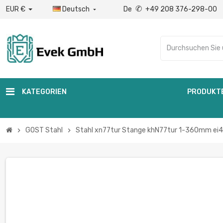
✆
EUR €
Deutsch
De
+49 208 376-298-00

KATEGORIEN
PRODUKT
GOST Stahl
Stahl xn77tur Stange khN77tur 1-360mm ei43
chevron_right
chevron_right