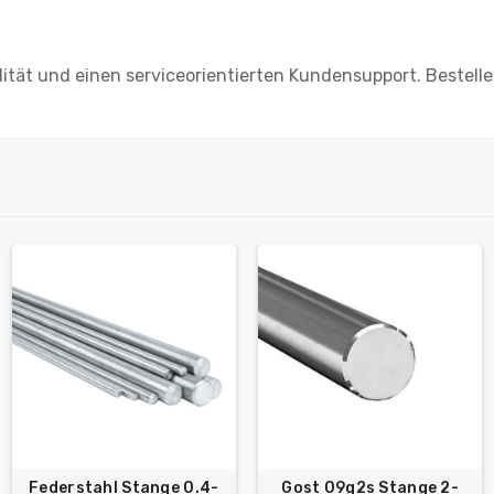
lität und einen serviceorientierten Kundensupport. Bestelle
Federstahl Stange 0.4-
Gost 09g2s Stange 2-