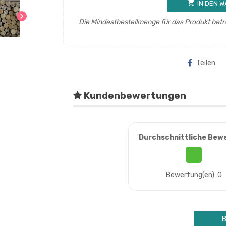
shopping_cart
IN DEN 
chevron_right
Die Mindestbestellmenge für das Produkt betr
Teilen
Kundenbewertungen
Durchschnittliche Bew
Bewertung(en): 0
B