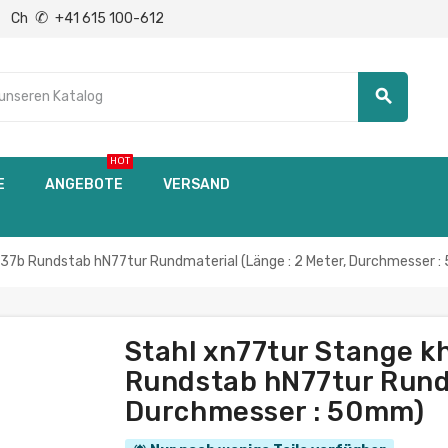
✆
Ch
+41 615 100-612
search
HOT
E
ANGEBOTE
VERSAND
7b Rundstab hN77tur Rundmaterial (Länge : 2 Meter, Durchmesser 
Stahl xn77tur Stange 
Rundstab hN77tur Rundm
Durchmesser : 50mm)