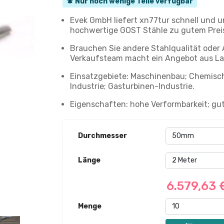
Nur noch wenige Teile verfügbar
notifications_active
Evek GmbH liefert xn77tur schnell und u
hochwertige GOST Stähle zu gutem Prei
Brauchen Sie andere Stahlqualität oder
Verkaufsteam macht ein Angebot aus La
Einsatzgebiete: Maschinenbau; Chemische
Industrie; Gasturbinen-Industrie.
Eigenschaften: hohe Verformbarkeit; gut
Durchmesser
Länge
6.579,63
Menge