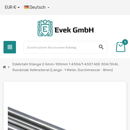
EUR €
Deutsch

0
view_headline
search
Edelstahl Stange 2.5mm-100mm 1.4306/1.4307 AISI 304/304L
chevron_right
Rundstab Vollmaterial (Länge : 1 Meter, Durchmesser : 8mm)