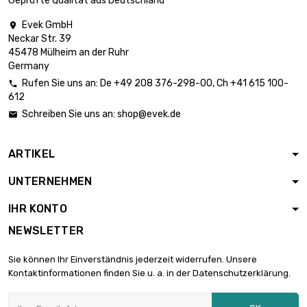
Geprüfte Qualität aus Deutschland
Evek GmbH

Neckar Str. 39
Länge : 1 Meter

49,86 €
45478 Mülheim an der Ruhr
Durchmesser : 15mm
Germany
Rufen Sie uns an:
De
+49 208 376-298-00
, Ch
+41 615 100-

612
Länge : 1 Meter

56,76 €
Schreiben Sie uns an:
shop@evek.de

Durchmesser : 16mm
ARTIKEL
Länge : 1 Meter

64,02 €
UNTERNEHMEN
Durchmesser : 17mm
IHR KONTO
NEWSLETTER
Länge : 1 Meter

71,76 €
Durchmesser : 18mm
Sie können Ihr Einverständnis jederzeit widerrufen. Unsere
Kontaktinformationen finden Sie u. a. in der Datenschutzerklärung.
Länge : 1 Meter

95,20 €