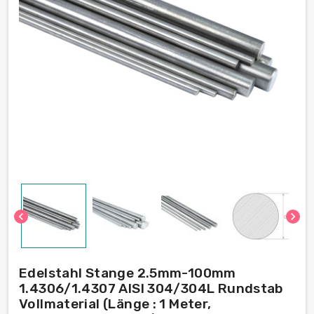
chevron_left
chevron_right
Edelstahl Stange 2.5mm-100mm
1.4306/1.4307 AISI 304/304L Rundstab
Vollmaterial (Länge : 1 Meter,