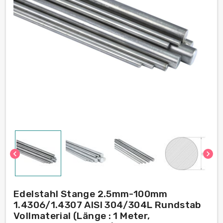
chevron_left
chevron_right
Edelstahl Stange 2.5mm-100mm
1.4306/1.4307 AISI 304/304L Rundstab
Vollmaterial (Länge : 1 Meter,