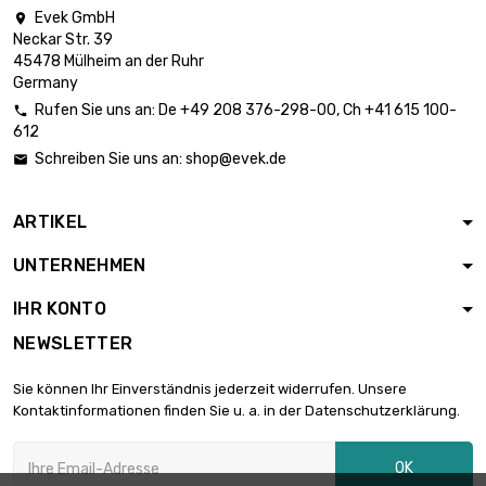
Evek GmbH

Neckar Str. 39
Länge : 1 Meter

49,86 €
45478 Mülheim an der Ruhr
Durchmesser : 15mm
Germany
Rufen Sie uns an:
De
+49 208 376-298-00
, Ch
+41 615 100-

612
Länge : 1 Meter

56,76 €
Schreiben Sie uns an:
shop@evek.de

Durchmesser : 16mm
ARTIKEL
Länge : 1 Meter

64,02 €
UNTERNEHMEN
Durchmesser : 17mm
IHR KONTO
NEWSLETTER
Länge : 1 Meter

71,76 €
Durchmesser : 18mm
Sie können Ihr Einverständnis jederzeit widerrufen. Unsere
Kontaktinformationen finden Sie u. a. in der Datenschutzerklärung.
Länge : 1 Meter

95,20 €
OK
Durchmesser : 20mm