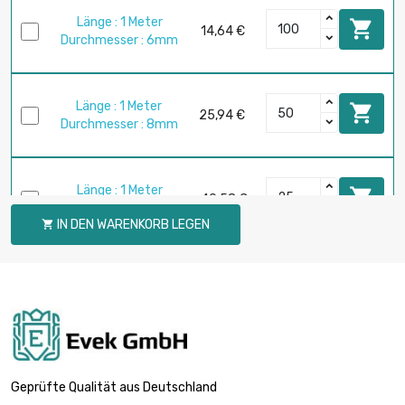
Länge : 1 Meter

14,64 €
Durchmesser : 6mm
Länge : 1 Meter

25,94 €
Durchmesser : 8mm
Länge : 1 Meter

40,58 €
Durchmesser : 10mm
IN DEN WARENKORB LEGEN

Länge : 1 Meter

31,89 €
Durchmesser : 12mm
Länge : 1 Meter

43,44 €
Durchmesser : 14mm
Geprüfte Qualität aus Deutschland