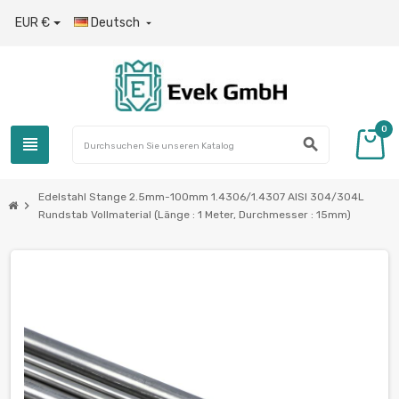
EUR €
Deutsch

0
view_headline
search
Edelstahl Stange 2.5mm-100mm 1.4306/1.4307 AISI 304/304L
chevron_right
Rundstab Vollmaterial (Länge : 1 Meter, Durchmesser : 15mm)