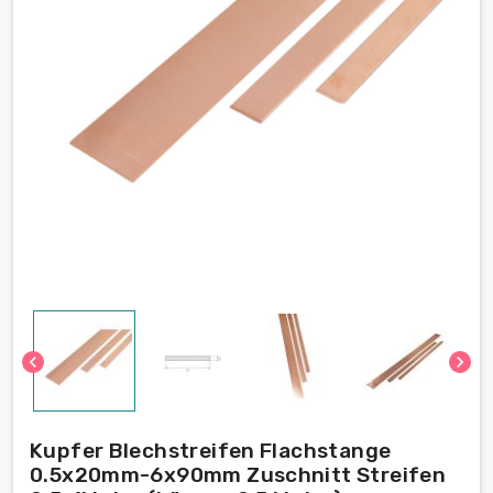
chevron_left
chevron_right
Kupfer Blechstreifen Flachstange
0.5x20mm-6x90mm Zuschnitt Streifen