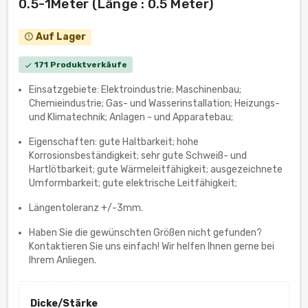
0.5-1Meter (Länge : 0.5 Meter)
Auf Lager
error_outline
171 Produktverkäufe
check
Einsatzgebiete: Elektroindustrie; Maschinenbau;
Chemieindustrie; Gas- und Wasserinstallation; Heizungs-
und Klimatechnik; Anlagen - und Apparatebau;
Eigenschaften: gute Haltbarkeit; hohe
Korrosionsbeständigkeit; sehr gute Schweiß- und
Hartlötbarkeit; gute Wärmeleitfähigkeit; ausgezeichnete
Umformbarkeit; gute elektrische Leitfähigkeit;
Längentoleranz +/-3mm.
Haben Sie die gewünschten Größen nicht gefunden?
Kontaktieren Sie uns einfach! Wir helfen Ihnen gerne bei
Ihrem Anliegen.
Dicke/Stärke