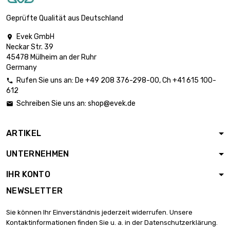

Dicke/Stärke : 0.8mm
5,80 €
Breite : 25mm
Geprüfte Qualität aus Deutschland
Evek GmbH

Länge : 1 Meter
Neckar Str. 39

Dicke/Stärke : 0.8mm
11,59 €
45478 Mülheim an der Ruhr
Breite : 25mm
Germany
Rufen Sie uns an:
De
+49 208 376-298-00
, Ch
+41 615 100-

612
Länge : 0.5 Meter

Dicke/Stärke : 1mm
6,72 €
Schreiben Sie uns an:
shop@evek.de

Breite : 25mm
ARTIKEL
Länge : 1 Meter

Dicke/Stärke : 1mm
13,44 €
UNTERNEHMEN
Breite : 25mm
IHR KONTO
Länge : 0.5 Meter
NEWSLETTER

Dicke/Stärke : 1.5mm
10,86 €
Breite : 25mm
Sie können Ihr Einverständnis jederzeit widerrufen. Unsere
Kontaktinformationen finden Sie u. a. in der Datenschutzerklärung.