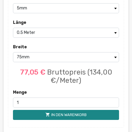
Länge
Breite
77,05 €
Bruttopreis
(134,00
€/Meter)
Menge
shopping_cart
IN DEN WARENKORB