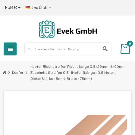
EUR €
Deutsch

0
view_headline
search
Kupfer Blechstreifen Flachstange 0.5x20mm-6x90mm
chevron_right
chevron_right
Kupfer
Zuschnitt Streifen 0.5-1Meter (Länge : 0.5 Meter,
Dicke/Stärke : 5mm, Breite : 75mm)