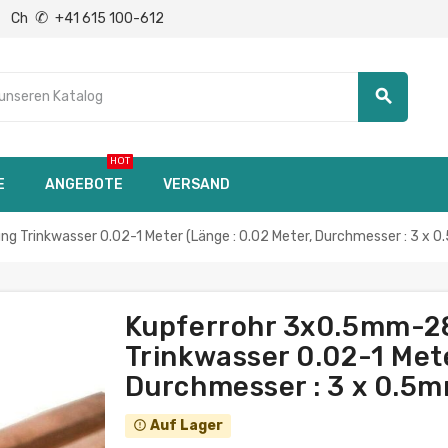
✆
Ch
+41 615 100-612
search
HOT
E
ANGEBOTE
VERSAND
 Trinkwasser 0.02-1 Meter (Länge : 0.02 Meter, Durchmesser : 3 x 
Kupferrohr 3x0.5mm-28
Trinkwasser 0.02-1 Mete
Durchmesser : 3 x 0.5
Auf Lager
error_outline