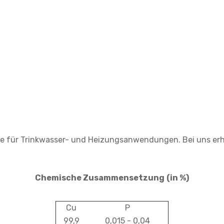
ohre für Trinkwasser- und Heizungsanwendungen. Bei uns erh
Chemische Zusammensetzung
(in %)
Cu
P
99,9
0,015 - 0,04