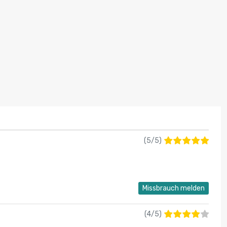
(
5
/
5
)
Missbrauch melden
(
4
/
5
)