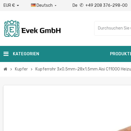
✆
EUR €
Deutsch
De
+49 208 376-298-00

KATEGORIEN
PRODUKT
Kupfer
Kupferrohr 3x0.5mm-28x1.5mm Aisi C11000 Heizung
chevron_right
chevron_right