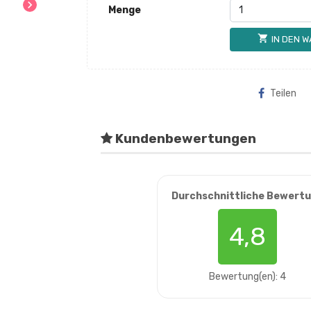
chevron_right
Menge
shopping_cart
IN DEN 
Teilen
Kundenbewertungen
Durchschnittliche Bewert
4,8
Bewertung(en): 4