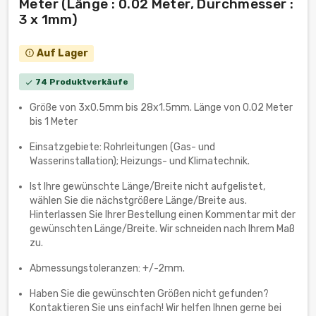
Meter (Länge : 0.02 Meter, Durchmesser :
3 x 1mm)
Auf Lager
error_outline
74 Produktverkäufe
check
Größe von 3x0.5mm bis 28x1.5mm. Länge von 0.02 Meter
bis 1 Meter
Einsatzgebiete: Rohrleitungen (Gas- und
Wasserinstallation); Heizungs- und Klimatechnik.
Ist Ihre gewünschte Länge/Breite nicht aufgelistet,
wählen Sie die nächstgrößere Länge/Breite aus.
Hinterlassen Sie Ihrer Bestellung einen Kommentar mit der
gewünschten Länge/Breite. Wir schneiden nach Ihrem Maß
zu.
Abmessungstoleranzen: +/-2mm.
Haben Sie die gewünschten Größen nicht gefunden?
Kontaktieren Sie uns einfach! Wir helfen Ihnen gerne bei