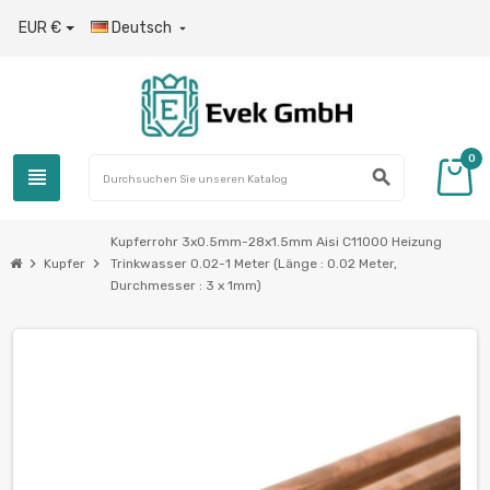
EUR €
Deutsch

0
view_headline
search
Kupferrohr 3x0.5mm-28x1.5mm Aisi C11000 Heizung
chevron_right
chevron_right
Kupfer
Trinkwasser 0.02-1 Meter (Länge : 0.02 Meter,
Durchmesser : 3 x 1mm)