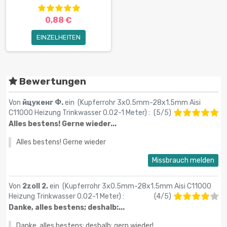
0,88 €
EINZELHEITEN
Bewertungen
Von
йцукенг Ф.
ein (
Kupferrohr 3x0.5mm-28x1.5mm Aisi
C11000 Heizung Trinkwasser 0.02-1 Meter
) :
(
5
/
5
)
Alles bestens! Gerne wieder...
Alles bestens! Gerne wieder
Missbrauch melden
Von
2zoll 2.
ein (
Kupferrohr 3x0.5mm-28x1.5mm Aisi C11000
Heizung Trinkwasser 0.02-1 Meter
) :
(
4
/
5
)
Danke, alles bestens; deshalb:...
Danke, alles bestens; deshalb: gern wieder!