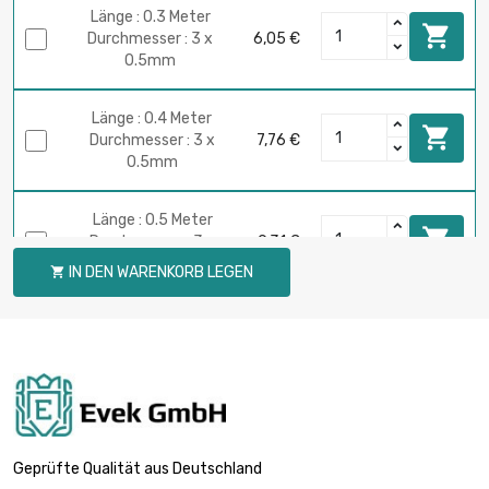
Länge : 0.3 Meter

Durchmesser : 3 x
6,05 €
0.5mm
Länge : 0.4 Meter

Durchmesser : 3 x
7,76 €
0.5mm
Länge : 0.5 Meter

Durchmesser : 3 x
9,31 €
0.5mm
IN DEN WARENKORB LEGEN

Länge : 0.75 Meter

Durchmesser : 3 x
12,80 €
0.5mm
Länge : 1 Meter

Durchmesser : 3 x
15,52 €
0.5mm
Geprüfte Qualität aus Deutschland