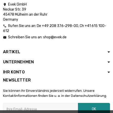
Evek GmbH

Länge : 0.02 Meter
Neckar Str. 39

Durchmesser : 3 x
0,83 €
45478 Mülheim an der Ruhr
1mm
Germany
Rufen Sie uns an:
De
+49 208 376-298-00
, Ch
+41 615 100-

612
Länge : 0.05 Meter

1,93 €
Schreiben Sie uns an:
shop@evek.de

Durchmesser : 3 x 1mm
ARTIKEL
Länge : 0.1 Meter

Durchmesser : 3 x
3,09 €
UNTERNEHMEN
1mm
IHR KONTO
Länge : 0.2 Meter
NEWSLETTER

Durchmesser : 3 x
5,80 €
1mm
Sie können Ihr Einverständnis jederzeit widerrufen. Unsere
Kontaktinformationen finden Sie u. a. in der Datenschutzerklärung.
Länge : 0.3 Meter

7,53 €
OK
Durchmesser : 3 x 1mm