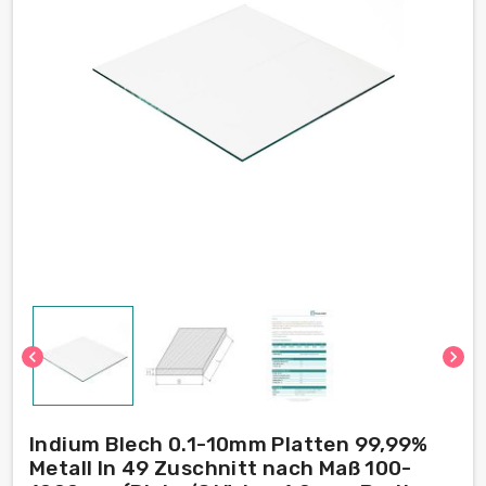
chevron_left
chevron_right
Indium Blech 0.1-10mm Platten 99,99%
Metall In 49 Zuschnitt nach Maß 100-