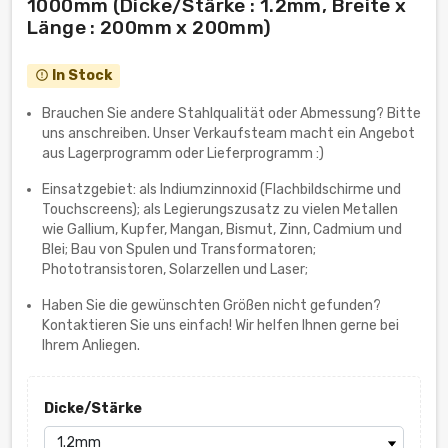
1000mm (Dicke/Stärke : 1.2mm, Breite x
Länge : 200mm x 200mm)
In Stock
error_outline
Brauchen Sie andere Stahlqualität oder Abmessung? Bitte
uns anschreiben. Unser Verkaufsteam macht ein Angebot
aus Lagerprogramm oder Lieferprogramm :)
Einsatzgebiet: als Indiumzinnoxid (Flachbildschirme und
Touchscreens); als Legierungszusatz zu vielen Metallen
wie Gallium, Kupfer, Mangan, Bismut, Zinn, Cadmium und
Blei; Bau von Spulen und Transformatoren;
Phototransistoren, Solarzellen und Laser;
Haben Sie die gewünschten Größen nicht gefunden?
Kontaktieren Sie uns einfach! Wir helfen Ihnen gerne bei
Ihrem Anliegen.
Dicke/Stärke