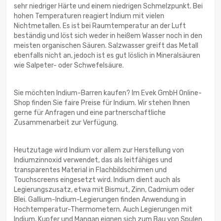
sehr niedriger Härte und einem niedrigen Schmelzpunkt. Bei
hohen Temperaturen reagiert Indium mit vielen
Nichtmetallen. Es ist bei Raumtemperatur an der Luft
beständig und löst sich weder in heißem Wasser noch in den
meisten organischen Säuren. Salzwasser greift das Metall
ebenfalls nicht an, jedoch ist es gut löslich in Mineralsäuren
wie Salpeter- oder Schwefelsäure.
Sie möchten Indium-Barren kaufen? Im Evek GmbH Online-
Shop finden Sie faire Preise für Indium. Wir stehen Ihnen
gerne für Anfragen und eine partnerschaftliche
Zusammenarbeit zur Verfügung.
Heutzutage wird Indium vor allem zur Herstellung von
Indiumzinnoxid verwendet, das als leitfähiges und
transparentes Material in Flachbildschirmen und
Touchscreens eingesetzt wird. Indium dient auch als
Legierungszusatz, etwa mit Bismut, Zinn, Cadmium oder
Blei. Gallium-Indium-Legierungen finden Anwendung in
Hochtemperatur-Thermometern. Auch Legierungen mit
Indium, Kupfer und Mangan eignen sich zum Bau von Spulen