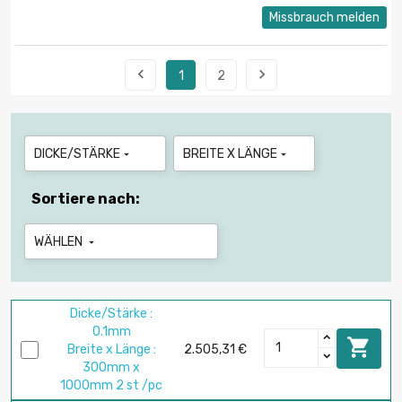
Missbrauch melden


1
2
DICKE/STÄRKE
BREITE X LÄNGE


Sortiere nach:
WÄHLEN

Dicke/Stärke :
0.1mm

Breite x Länge :
2.505,31 €
300mm x
1000mm 2 st /pc