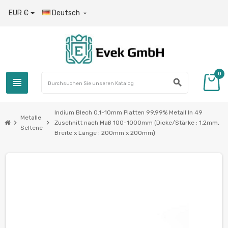
EUR €
Deutsch

0
view_headline
search
Indium Blech 0.1-10mm Platten 99,99% Metall In 49
Metalle
chevron_right
chevron_right
Zuschnitt nach Maß 100-1000mm (Dicke/Stärke : 1.2mm,
Seltene
Breite x Länge : 200mm x 200mm)