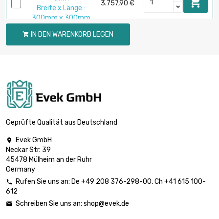

3.757,90 €
Breite x Länge :
300mm x 300mm
Dicke/Stärke :
IN DEN WARENKORB LEGEN

1.2mm

Breite x Länge :
2.004,20 €
200mm x
200mm
Dicke/Stärke :
1.6mm

2.672,26 €
Breite x Länge :
200mm x 200mm
Geprüfte Qualität aus Deutschland
Dicke/Stärke :
Evek GmbH

2mm

Neckar Str. 39
Breite x Länge :
3.340,33 €
45478 Mülheim an der Ruhr
200mm x
Germany
200mm
Rufen Sie uns an:
De
+49 208 376-298-00
, Ch
+41 615 100-

Dicke/Stärke :
612
3mm

5.010,61 €
Schreiben Sie uns an:
shop@evek.de

Breite x Länge :
200mm x 200mm