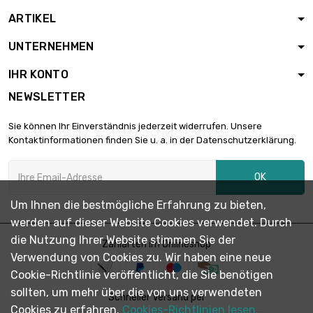
ARTIKEL
Dicke/Stärke :
3.2mm

1.773,10 €
UNTERNEHMEN
Breite x Länge :
100mm x 100mm
IHR KONTO
Dicke/Stärke :
NEWSLETTER
4mm

1.773,10 €
Breite x Länge :
Sie können Ihr Einverständnis jederzeit widerrufen. Unsere
100mm x 100mm
Kontaktinformationen finden Sie u. a. in der Datenschutzerklärung.
Dicke/Stärke :
5mm

2.087,74 €
OK
Breite x Länge :
100mm x 100mm
Um Ihnen die bestmögliche Erfahrung zu bieten,
Dicke/Stärke :
werden auf dieser Website Cookies verwendet. Durch
6mm

2.505,31 €
die Nutzung Ihrer Website stimmen Sie der
Zahlarten im Onlineshop
Breite x Länge :
Verwendung von Cookies zu. Wir haben eine neue
100mm x 100mm
Cookie-Richtlinie veröffentlicht, die Sie benötigen
Dicke/Stärke :
sollten, um mehr über die von uns verwendeten
8mm

Schneller Versand per
3.340,33 €
Cookies zu erfahren.
Cookies-Richtlinien lesen.
Breite x Länge :