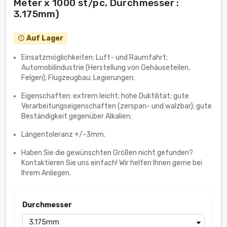
Meter x 1000 st/pc, Durchmesser :
3.175mm)
Auf Lager
error_outline
Einsatzmöglichkeiten: Luft- und Raumfahrt;
Automobilindustrie (Herstellung von Gehäuseteilen,
Felgen); Flugzeugbau; Legierungen;
Eigenschaften: extrem leicht; hohe Duktilität; gute
Verarbeitungseigenschaften (zerspan- und walzbar); gute
Beständigkeit gegenüber Alkalien;
Längentoleranz +/-3mm.
Haben Sie die gewünschten Größen nicht gefunden?
Kontaktieren Sie uns einfach! Wir helfen Ihnen gerne bei
Ihrem Anliegen.
Durchmesser