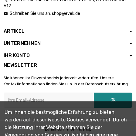

Länge : 1 Meter x
612
50 st/pc

3.684,36 €
Schreiben Sie uns an:
shop@evek.de

Durchmesser :
15.875mm
ARTIKEL
Länge : 1 Meter x
25 st/pc

1.871,28 €
UNTERNEHMEN
Durchmesser :
16mm
IHR KONTO
Länge : 1 Meter x
NEWSLETTER
50 st/pc

3.742,55 €
Durchmesser :
Sie können Ihr Einverständnis jederzeit widerrufen. Unsere
16mm
Kontaktinformationen finden Sie u. a. in der Datenschutzerklärung.
Länge : 1 Meter x 10
st/pc

1.827,48 €
OK
Durchmesser :
25mm
Um Ihnen die bestmögliche Erfahrung zu bieten,
Länge : 1 Meter x
werden auf dieser Website Cookies verwendet. Durch
10 st/pc

1.886,39 €
die Nutzung Ihrer Website stimmen Sie der
Durchmesser :
Zahlarten im Onlineshop
Verwendung von Cookies zu. Wir haben eine neue
25.4mm