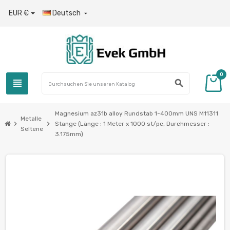
EUR €
Deutsch

0
view_headline
search
Magnesium az31b alloy Rundstab 1-400mm UNS M11311
Metalle
chevron_right
chevron_right
Stange (Länge : 1 Meter x 1000 st/pc, Durchmesser :
Seltene
3.175mm)