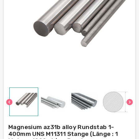
chevron_left
chevron_right
Magnesium az31b alloy Rundstab 1-
400mm UNS M11311 Stange (Länge : 1