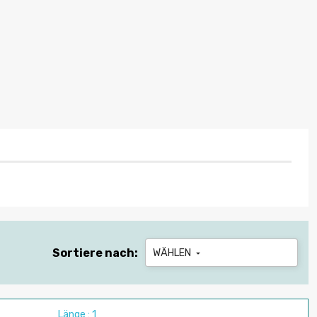
Sortiere nach:
WÄHLEN

Länge : 1