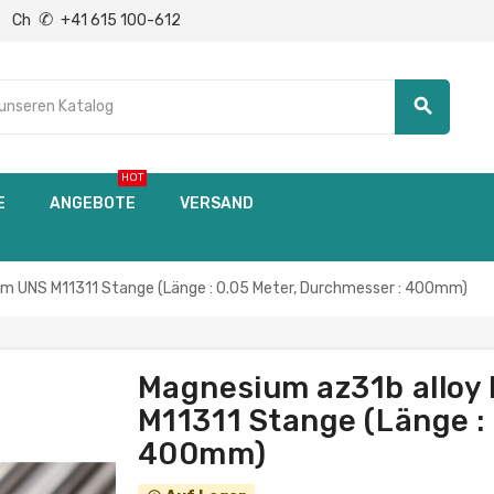
✆
Ch
+41 615 100-612
search
HOT
E
ANGEBOTE
VERSAND
 UNS M11311 Stange (Länge : 0.05 Meter, Durchmesser : 400mm)
Magnesium az31b allo
M11311 Stange (Länge :
400mm)