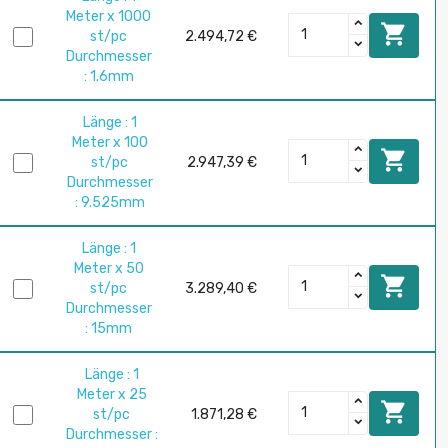
Meter x 1000

st/pc
2.494,72 €
Durchmesser
: 1.6mm
Länge : 1
Meter x 100

st/pc
2.947,39 €
Durchmesser
: 9.525mm
Länge : 1
Meter x 50

st/pc
3.289,40 €
Durchmesser
: 15mm
Länge : 1
Meter x 25

st/pc
1.871,28 €
Durchmesser :