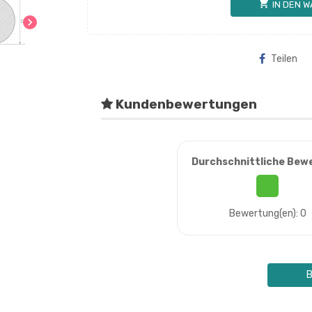
shopping_cart
IN DEN 
chevron_right
Teilen
Kundenbewertungen
Durchschnittliche Bew
Bewertung(en): 0
B