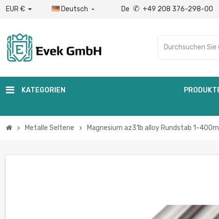
✆
EUR €
Deutsch
De
+49 208 376-298-00

KATEGORIEN
PRODUKT
Metalle Seltene
Magnesium az31b alloy Rundstab 1-400mm
chevron_right
chevron_right