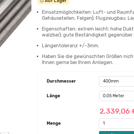
Auf Lager
error_outline
Einsatzmöglichkeiten: Luft- und Raumfa
Gehäuseteilen, Felgen); Flugzeugbau; Le
Eigenschaften: extrem leicht; hohe Dukt
walzbar); gute Beständigkeit gegenüber 
Längentoleranz +/-3mm.
Haben Sie die gewünschten Größen nicht
Ihnen gerne bei Ihrem Anliegen.
Durchmesser
Länge
2.339,06
Menge