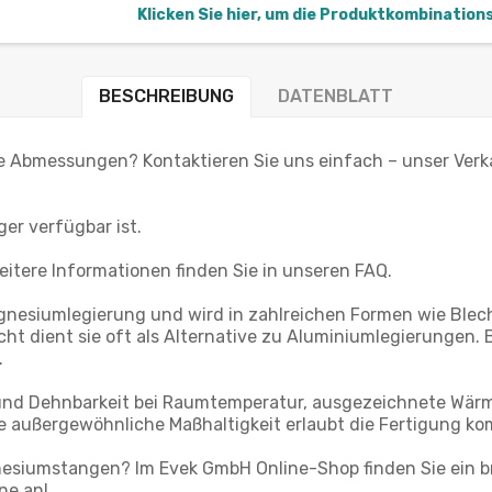
Klicken Sie hier, um die Produktkombination
BESCHREIBUNG
DATENBLATT
le Abmessungen? Kontaktieren Sie uns einfach – unser Verka
ger verfügbar ist.
itere Informationen finden Sie in unseren FAQ.
gnesiumlegierung und wird in zahlreichen Formen wie Blec
ht dient sie oft als Alternative zu Aluminiumlegierungen. B
.
und Dehnbarkeit bei Raumtemperatur, ausgezeichnete Wärme
e außergewöhnliche Maßhaltigkeit erlaubt die Fertigung kom
nesiumstangen? Im Evek GmbH Online-Shop finden Sie ein b
ne an!