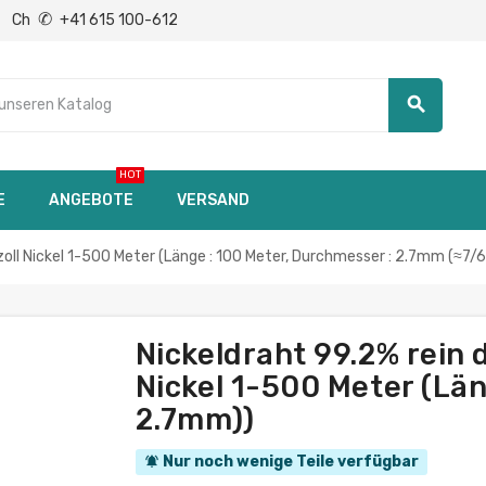
✆
Ch
+41 615 100-612
search
HOT
E
ANGEBOTE
VERSAND
oll Nickel 1-500 Meter (Länge : 100 Meter, Durchmesser : 2.7mm (≈7/6
Nickeldraht 99.2% rein 
Nickel 1-500 Meter (Län
2.7mm))
Nur noch wenige Teile verfügbar
notifications_active