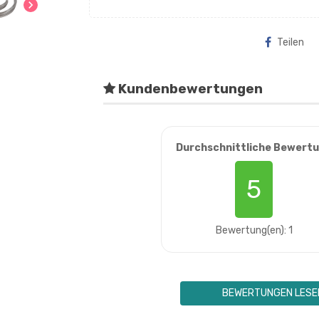
chevron_right
Teilen
Kundenbewertungen
Durchschnittliche Bewert
5
Bewertung(en): 1
BEWERTUNGEN LESE