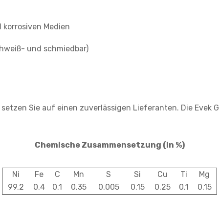
 korrosiven Medien
chweiß- und schmiedbar)
tzen Sie auf einen zuverlässigen Lieferanten. Die Evek Gm
Chemische Zusammensetzung (in %)
Ni
Fe
C
Mn
S
Si
Cu
Ti
Mg
99.2
0.4
0.1
0.35
0.005
0.15
0.25
0.1
0.15