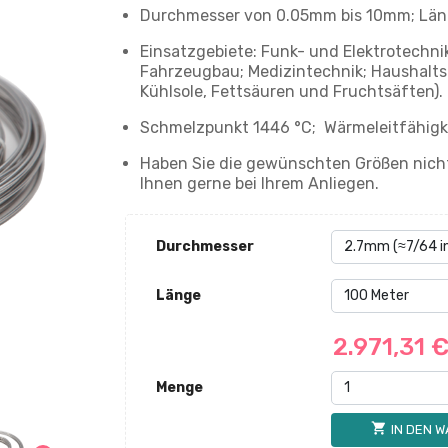
Durchmesser von 0.05mm bis 10mm; Länge
Einsatzgebiete: Funk- und Elektrotechni
Fahrzeugbau; Medizintechnik; Haushalt
Kühlsole, Fettsäuren und Fruchtsäften).
Schmelzpunkt 1446 °C; Wärmeleitfähigke
Haben Sie die gewünschten Größen nicht
Ihnen gerne bei Ihrem Anliegen.
Durchmesser
Länge
2.971,31 
Menge
shopping_cart
IN DEN 