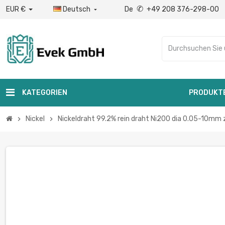
✆
EUR €
Deutsch
De
+49 208 376-298-00

KATEGORIEN
PRODUKT
Nickel
Nickeldraht 99.2% rein draht Ni200 dia 0.05-10mm z
chevron_right
chevron_right