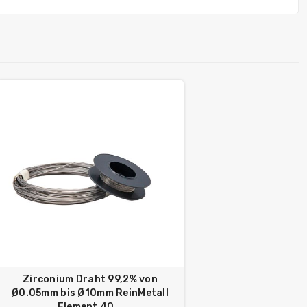
Zirconium Draht 99,2% von
Ø0.05mm bis Ø10mm ReinMetall
Element 40...