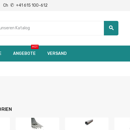
✆
Ch
+41 615 100-612
search
HOT
E
ANGEBOTE
VERSAND
RIEN