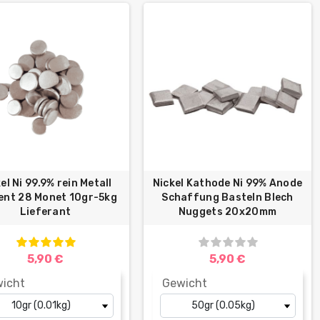
el Ni 99.9% rein Metall
Nickel Kathode Ni 99% Anode
ent 28 Monet 10gr-5kg
Schaffung Basteln Blech
Lieferant
Nuggets 20x20mm
5,90 €
5,90 €
icht
Gewicht