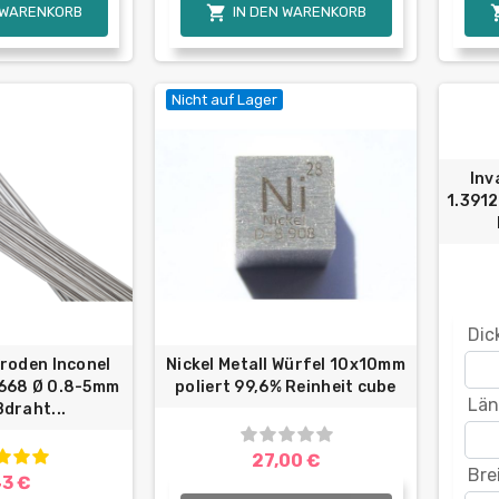

 WARENKORB
IN DEN WARENKORB
Nicht auf Lager
Inv
1.391
Dic
roden Inconel
Nickel Metall Würfel 10x10mm
4668 Ø 0.8-5mm
poliert 99,6% Reinheit cube
Län
draht...
27,00 €
Bre
43 €