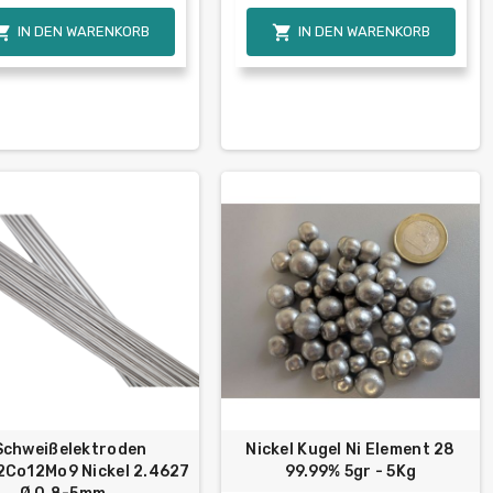


IN DEN WARENKORB
IN DEN WARENKORB
Schweißelektroden
Nickel Kugel Ni Element 28
2Co12Mo9 Nickel 2.4627
99.99% 5gr - 5Kg