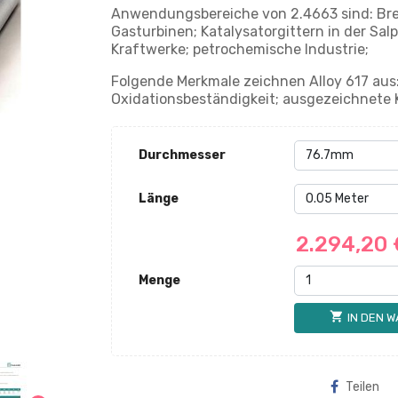
Anwendungsbereiche von 2.4663 sind: Br
Gasturbinen; Katalysatorgittern in der S
Kraftwerke; petrochemische Industrie;
Folgende Merkmale zeichnen Alloy 617 aus
Oxidationsbeständigkeit; ausgezeichnete 
Durchmesser
Länge
2.294,20
Menge
shopping_cart
IN DEN 
Teilen