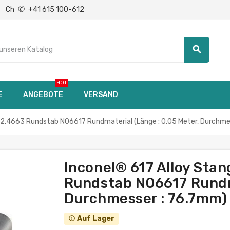
✆
Ch
+41 615 100-612
search
HOT
E
ANGEBOTE
VERSAND
 2.4663 Rundstab N06617 Rundmaterial (Länge : 0.05 Meter, Durchme
Inconel® 617 Alloy Sta
Rundstab N06617 Rundma
Durchmesser : 76.7mm)
Auf Lager
error_outline