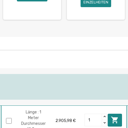
EINZELHEITEN
Länge : 1
Meter

2.905,98 €
Durchmesser