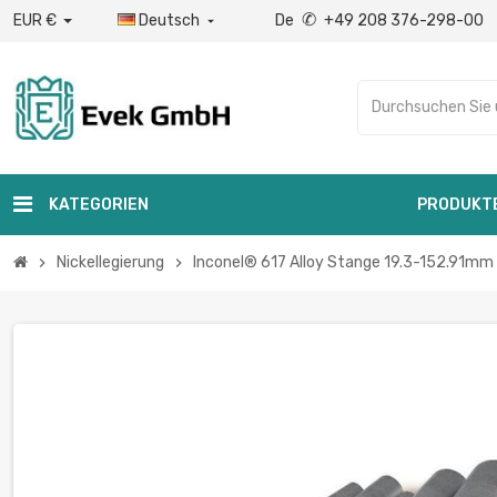
✆
EUR €
Deutsch
De
+49 208 376-298-00

KATEGORIEN
PRODUKT
Nickellegierung
Inconel® 617 Alloy Stange 19.3-152.91mm
chevron_right
chevron_right