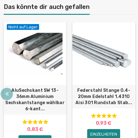
Das könnte dir auch gefallen
Nicht auf Lager
AluSechskant SW 13-
Federstahl Stange 0.4-
36mm Aluminium
20mm Edelstahl 1.4310
Sechskantstange wählbar
Aisi 301 Rundstab Stab...
6-kant...
0,93 €
0,83 €
EINZELHEITEN