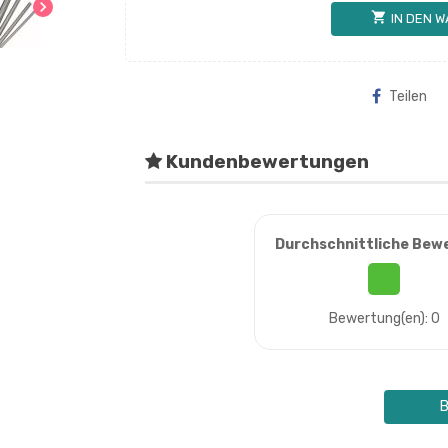
chevron_right
shopping_cart
IN DEN 
Teilen
Kundenbewertungen
Durchschnittliche Bew
Bewertung(en): 0
B