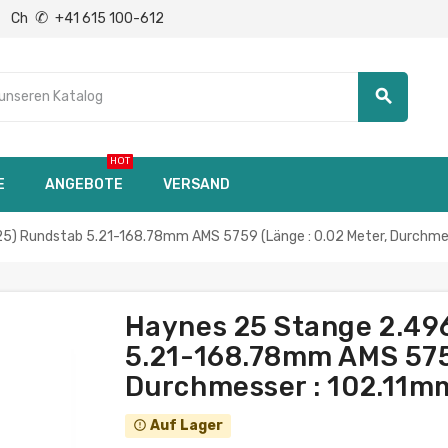
✆
Ch
+41 615 100-612
search
HOT
E
ANGEBOTE
VERSAND
5) Rundstab 5.21-168.78mm AMS 5759 (Länge : 0.02 Meter, Durchmes
Haynes 25 Stange 2.49
5.21-168.78mm AMS 5759
Durchmesser : 102.11m
Auf Lager
error_outline