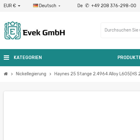
✆
EUR €
Deutsch
De
+49 208 376-298-00

KATEGORIEN
PRODUKT
Nickellegierung
Haynes 25 Stange 2.4964 Alloy L605(HS 2
chevron_right
chevron_right