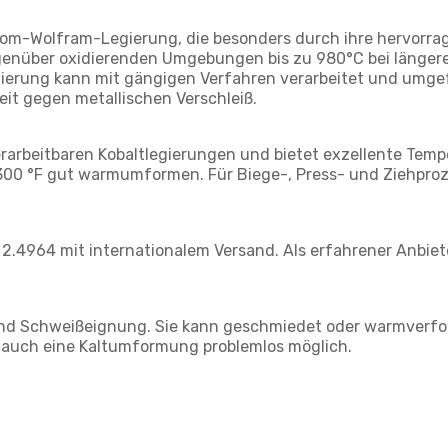
rom-Wolfram-Legierung, die besonders durch ihre hervorra
egenüber oxidierenden Umgebungen bis zu 980°C bei länger
gierung kann mit gängigen Verfahren verarbeitet und umge
keit gegen metallischen Verschleiß.
verarbeitbaren Kobaltlegierungen und bietet exzellente Temp
 2300 °F gut warmumformen. Für Biege-, Press- und Ziehpro
2.4964 mit internationalem Versand. Als erfahrener Anbiete
d Schweißeignung. Sie kann geschmiedet oder warmverfor
t auch eine Kaltumformung problemlos möglich.