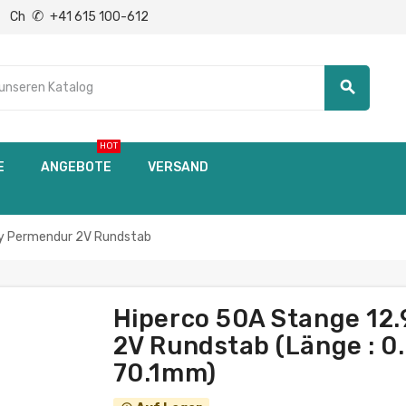
✆
Ch
+41 615 100-612
search
HOT
E
ANGEBOTE
VERSAND
oy Permendur 2V Rundstab
Hiperco 50A Stange 12
2V Rundstab (Länge : 0
70.1mm)