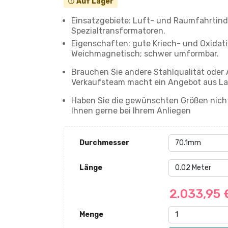
Auf Lager
error_outline
Einsatzgebiete: Luft- und Raumfahrtindus
Spezialtransformatoren.
Eigenschaften: gute Kriech- und Oxidati
Weichmagnetisch; schwer umformbar.
Brauchen Sie andere Stahlqualität oder
Verkaufsteam macht ein Angebot aus La
Haben Sie die gewünschten Größen nicht
Ihnen gerne bei Ihrem Anliegen
Durchmesser
Länge
2.033,95
Menge