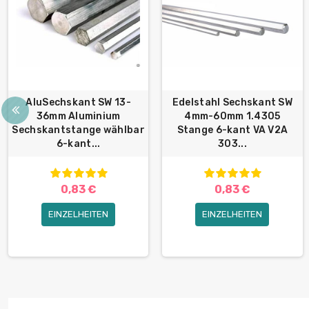
AluSechskant SW 13-
Edelstahl Sechskant SW
36mm Aluminium
4mm-60mm 1.4305
Sechskantstange wählbar
Stange 6-kant VA V2A
6-kant...
303...
0,83 €
0,83 €
EINZELHEITEN
EINZELHEITEN