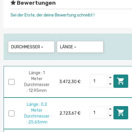
Bewertungen
Sei der Erste, der deine Bewertung schreibt !
DURCHMESSER
LÄNGE


Länge : 1
Meter

3.472,30 €
Durchmesser
: 12.95mm
Länge : 0.2
Meter

2.723,67 €
Durchmesser
: 25.65mm