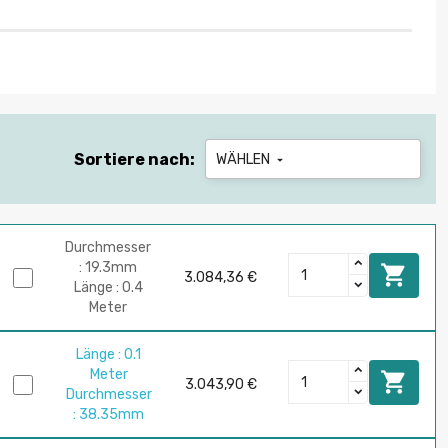
Sortiere nach:
WÄHLEN

Durchmesser
: 19.3mm

3.084,36 €
Länge : 0.4
Meter
Länge : 0.1
Meter

3.043,90 €
Durchmesser
: 38.35mm