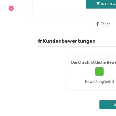
shopping_cart
IN DEN 
chevron_right
Teilen
Kundenbewertungen
Durchschnittliche Bew
Bewertung(en): 0
B