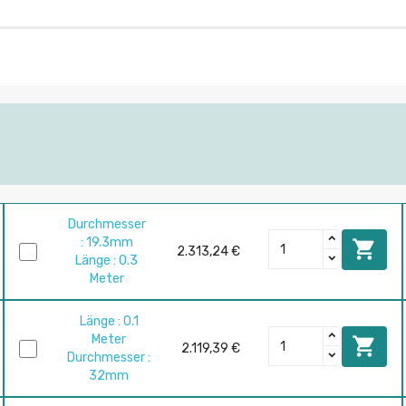
Durchmesser
: 19.3mm

2.313,24 €
Länge : 0.3
Meter
Länge : 0.1
Meter

2.119,39 €
Durchmesser :
32mm