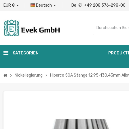
✆
EUR €
Deutsch
De
+49 208 376-298-00

KATEGORIEN
PRODUKT
Nickellegierung
Hiperco 50A Stange 12.95-130.43mm All
chevron_right
chevron_right