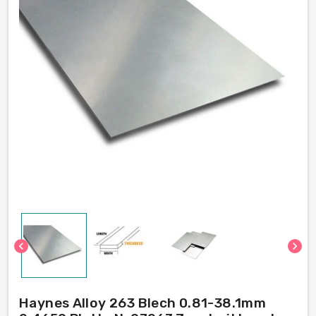
chevron_left
chevron_right
Haynes Alloy 263 Blech 0.81-38.1mm