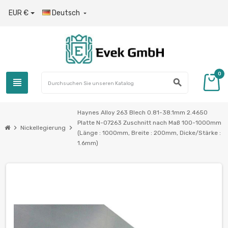
EUR €
Deutsch

0
view_headline
search
Haynes Alloy 263 Blech 0.81-38.1mm 2.4650
Platte N-07263 Zuschnitt nach Maß 100-1000mm
chevron_right
chevron_right
Nickellegierung
(Länge : 1000mm, Breite : 200mm, Dicke/Stärke :
1.6mm)