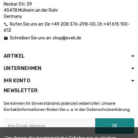
Neckar Str. 39
Breite : 300mm

2.558,50 €
45478 Mülheim an der Ruhr
Dicke/Stärke :
Germany
3.18mm
Rufen Sie uns an:
De
+49 208 376-298-00
, Ch
+41 615 100-

Länge : 300mm
612
Breite : 300mm

3.826,80 €
Schreiben Sie uns an:
shop@evek.de

Dicke/Stärke :
4.75mm
ARTIKEL
Länge : 200mm
Breite : 200mm

2.274,21 €
UNTERNEHMEN
Dicke/Stärke :
6.35mm
IHR KONTO
Länge : 150mm
NEWSLETTER
Breite : 150mm

1.918,88 €
Dicke/Stärke :
Sie können Ihr Einverständnis jederzeit widerrufen. Unsere
9.53mm
Kontaktinformationen finden Sie u. a. in der Datenschutzerklärung.
Länge : 200mm
Breite : 200mm

3.411,25 €
OK
Dicke/Stärke :
9.53mm