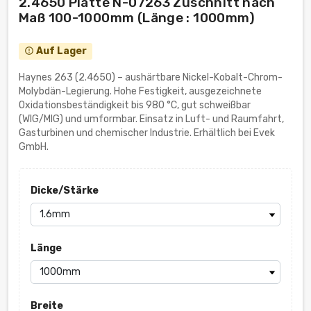
2.4650 Platte N-07263 Zuschnitt nach
Maß 100-1000mm (Länge : 1000mm)
Auf Lager
error_outline
Haynes 263 (2.4650) – aushärtbare Nickel-Kobalt-Chrom-
Molybdän-Legierung. Hohe Festigkeit, ausgezeichnete
Oxidationsbeständigkeit bis 980 °C, gut schweißbar
(WIG/MIG) und umformbar. Einsatz in Luft- und Raumfahrt,
Gasturbinen und chemischer Industrie. Erhältlich bei Evek
GmbH.
Dicke/Stärke
Länge
Breite