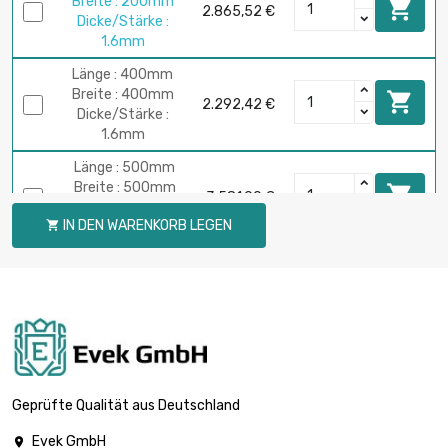
Breite : 200mm

2.865,52 €
Dicke/Stärke :
1.6mm
Länge : 400mm
Breite : 400mm

2.292,42 €
Dicke/Stärke :
1.6mm
Länge : 500mm
Breite : 500mm

3.581,90 €
Dicke/Stärke :
IN DEN WARENKORB LEGEN

1.6mm
Länge : 1000mm
Breite : 200mm

3.547,75 €
Dicke/Stärke :
1.98mm
Länge : 400mm
Breite : 400mm

2.838,15 €
Dicke/Stärke :
Geprüfte Qualität aus Deutschland
1.98mm
Evek GmbH

Länge : 300mm