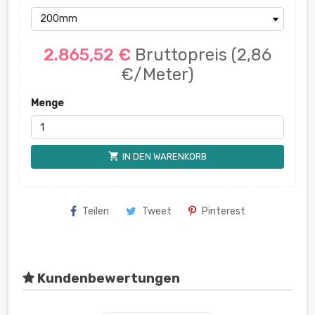
2.865,52 €
Bruttopreis
(2,86
€/Meter)
Menge
shopping_cart
IN DEN WARENKORB
Teilen
Tweet
Pinterest
Kundenbewertungen