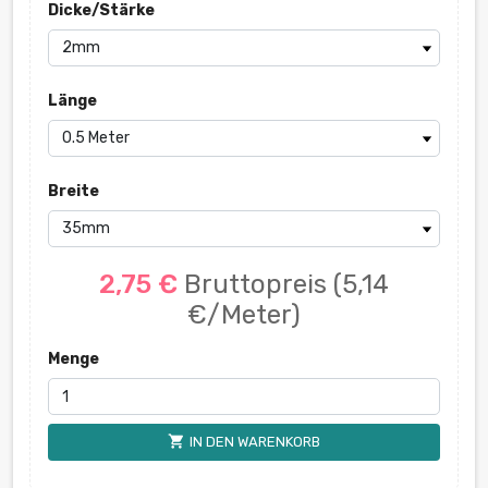
Dicke/Stärke
Länge
Breite
2,75 €
Bruttopreis
(5,14
€/Meter)
Menge
shopping_cart
IN DEN WARENKORB