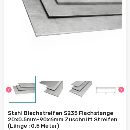
chevron_left
chevron_right
Stahl Blechstreifen S235 Flachstange
20x0.5mm-90x6mm Zuschnitt Streifen
(Länge : 0.5 Meter)