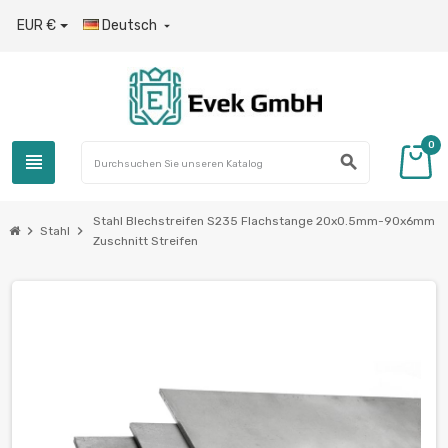
EUR €
Deutsch

0
view_headline
search
Stahl Blechstreifen S235 Flachstange 20x0.5mm-90x6mm
chevron_right
chevron_right
Stahl
Zuschnitt Streifen