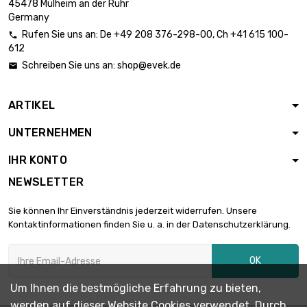
Dicke/Stärke : 2mm
2,34 €
45478 Mülheim an der Ruhr
Länge : 0.5 Meter
Germany
Rufen Sie uns an:
De
+49 208 376-298-00
, Ch
+41 615 100-

612
Breite : 30mm

Dicke/Stärke : 2mm
4,71 €
Schreiben Sie uns an:
shop@evek.de

Länge : 1 Meter
ARTIKEL
Breite : 40mm

Dicke/Stärke : 2mm
3,14 €
UNTERNEHMEN
Länge : 0.5 Meter
IHR KONTO
Breite : 40mm
NEWSLETTER

Dicke/Stärke : 2mm
6,28 €
Länge : 1 Meter
Sie können Ihr Einverständnis jederzeit widerrufen. Unsere
Kontaktinformationen finden Sie u. a. in der Datenschutzerklärung.
Breite : 45mm

Dicke/Stärke : 2mm
3,53 €
OK
Länge : 0.5 Meter
Um Ihnen die bestmögliche Erfahrung zu bieten,
werden auf dieser Website Cookies verwendet. Durch
Breite : 45mm