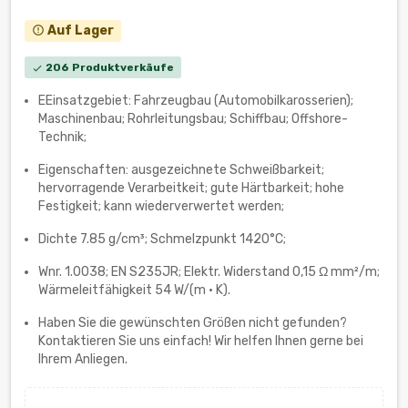
Auf Lager
error_outline
206 Produktverkäufe
check
EEinsatzgebiet: Fahrzeugbau (Automobilkarosserien);
Maschinenbau; Rohrleitungsbau; Schiffbau; Offshore-
Technik;
Eigenschaften: ausgezeichnete Schweißbarkeit;
hervorragende Verarbeitkeit; gute Härtbarkeit; hohe
Festigkeit; kann wiederverwertet werden;
Dichte 7.85 g/cm³; Schmelzpunkt 1420°C;
Wnr. 1.0038; EN S235JR; ‎Elektr. Widerstand 0,15 Ω mm²/m;
Wärmeleitfähigkeit 54 W/(m · K).
Haben Sie die gewünschten Größen nicht gefunden?
Kontaktieren Sie uns einfach! Wir helfen Ihnen gerne bei
Ihrem Anliegen.