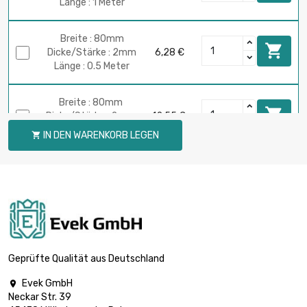
Länge : 1 Meter
Breite : 80mm

Dicke/Stärke : 2mm
6,28 €
Länge : 0.5 Meter
Breite : 80mm

Dicke/Stärke : 2mm
12,55 €
Länge : 1 Meter
IN DEN WARENKORB LEGEN

Breite : 90mm

Dicke/Stärke : 2mm
7,06 €
Länge : 0.5 Meter
Breite : 90mm

Dicke/Stärke : 2mm
14,13 €
Länge : 1 Meter
Geprüfte Qualität aus Deutschland
Evek GmbH

Breite : 30mm
Neckar Str. 39
