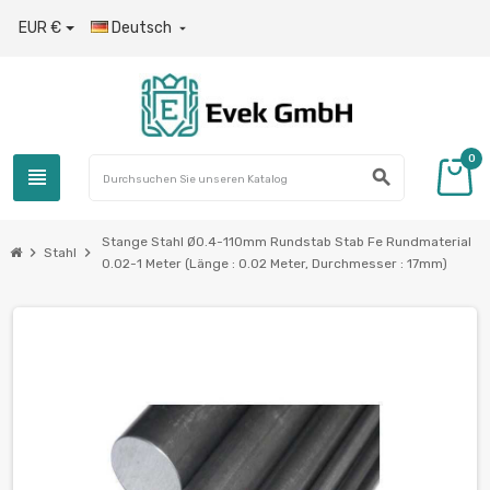
EUR €
Deutsch

0
view_headline
search
Stange Stahl Ø0.4-110mm Rundstab Stab Fe Rundmaterial
chevron_right
chevron_right
Stahl
0.02-1 Meter (Länge : 0.02 Meter, Durchmesser : 17mm)