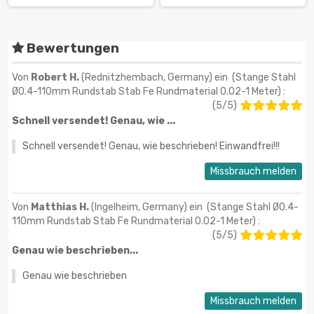
Bewertungen
Von
Robert H.
(Rednitzhembach, Germany) ein (
Stange Stahl
Ø0.4-110mm Rundstab Stab Fe Rundmaterial 0.02-1 Meter
) :
(
5
/
5
)
Schnell versendet! Genau, wie ...
Schnell versendet! Genau, wie beschrieben! Einwandfrei!!!
Missbrauch melden
Von
Matthias H.
(Ingelheim, Germany) ein (
Stange Stahl Ø0.4-
110mm Rundstab Stab Fe Rundmaterial 0.02-1 Meter
) :
(
5
/
5
)
Genau wie beschrieben...
Genau wie beschrieben
Missbrauch melden