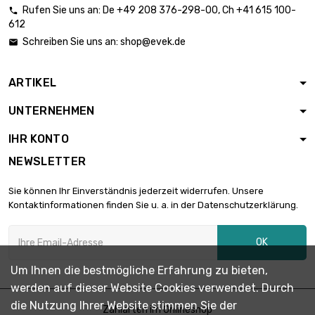
Rufen Sie uns an:
De
+49 208 376-298-00
, Ch
+41 615 100-

612
Länge : 0.05 Meter

0,83 €
Schreiben Sie uns an:
shop@evek.de

Durchmesser : 5mm
ARTIKEL
Länge : 0.1 Meter

1,29 €
UNTERNEHMEN
Durchmesser : 5mm
IHR KONTO
NEWSLETTER
Länge : 0.2 Meter

2,40 €
Durchmesser : 5mm
Sie können Ihr Einverständnis jederzeit widerrufen. Unsere
Kontaktinformationen finden Sie u. a. in der Datenschutzerklärung.
Länge : 0.3 Meter

3,12 €
OK
Durchmesser : 5mm
Um Ihnen die bestmögliche Erfahrung zu bieten,
werden auf dieser Website Cookies verwendet. Durch
Länge : 0.4 Meter

4,00 €
die Nutzung Ihrer Website stimmen Sie der
Durchmesser : 5mm
Zahlarten im Onlineshop