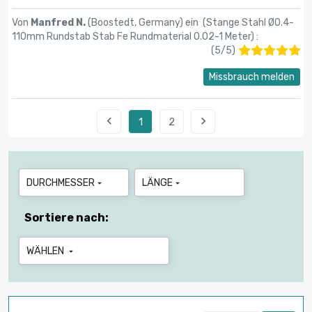
Von
Manfred N.
(Boostedt, Germany) ein (
Stange Stahl Ø0.4-
110mm Rundstab Stab Fe Rundmaterial 0.02-1 Meter
) :
(
5
/
5
)
Missbrauch melden


1
2
DURCHMESSER
LÄNGE


Sortiere nach:
WÄHLEN
