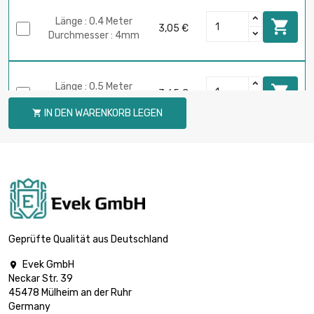
Länge : 0.4 Meter

3,05 €
Durchmesser : 4mm
Länge : 0.5 Meter

3,65 €
Durchmesser : 4mm
IN DEN WARENKORB LEGEN

Länge : 0.75 Meter

5,02 €
Durchmesser : 4mm
Länge : 1 Meter

6,09 €
Durchmesser : 4mm
Geprüfte Qualität aus Deutschland
Evek GmbH

Neckar Str. 39
Länge : 0.02 Meter

0,83 €
45478 Mülheim an der Ruhr
Durchmesser : 5mm
Germany