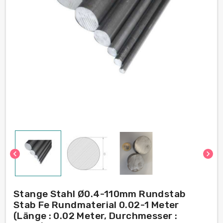
chevron_left
chevron_right
Stange Stahl Ø0.4-110mm Rundstab
Stab Fe Rundmaterial 0.02-1 Meter
(Länge : 0.02 Meter, Durchmesser :