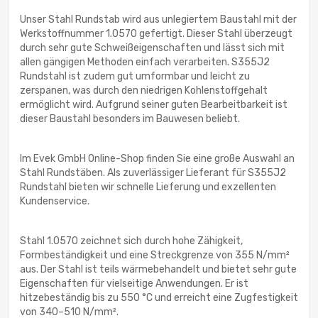
Unser Stahl Rundstab wird aus unlegiertem Baustahl mit der
Werkstoffnummer 1.0570 gefertigt. Dieser Stahl überzeugt
durch sehr gute Schweißeigenschaften und lässt sich mit
allen gängigen Methoden einfach verarbeiten. S355J2
Rundstahl ist zudem gut umformbar und leicht zu
zerspanen, was durch den niedrigen Kohlenstoffgehalt
ermöglicht wird. Aufgrund seiner guten Bearbeitbarkeit ist
dieser Baustahl besonders im Bauwesen beliebt.
Im Evek GmbH Online-Shop finden Sie eine große Auswahl an
Stahl Rundstäben. Als zuverlässiger Lieferant für S355J2
Rundstahl bieten wir schnelle Lieferung und exzellenten
Kundenservice.
Stahl 1.0570 zeichnet sich durch hohe Zähigkeit,
Formbeständigkeit und eine Streckgrenze von 355 N/mm²
aus. Der Stahl ist teils wärmebehandelt und bietet sehr gute
Eigenschaften für vielseitige Anwendungen. Er ist
hitzebeständig bis zu 550 °C und erreicht eine Zugfestigkeit
von 340–510 N/mm².