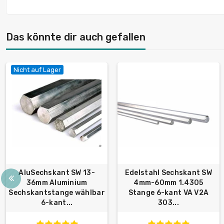
Das könnte dir auch gefallen
Nicht auf Lager
AluSechskant SW 13-
Edelstahl Sechskant SW
36mm Aluminium
4mm-60mm 1.4305
Sechskantstange wählbar
Stange 6-kant VA V2A
6-kant...
303...