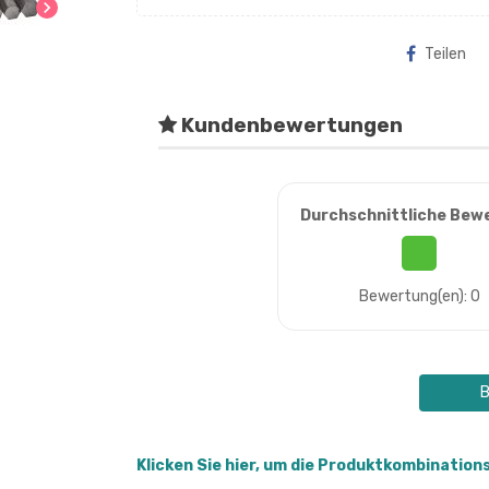
chevron_right
Teilen
Kundenbewertungen
Durchschnittliche Bew
Bewertung(en): 0
B
Klicken Sie hier, um die Produktkombination