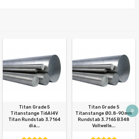
Titan Grade 5
Titan Grade 5
Titanstange Ti6Al4V
Titanstange Ø0.8-90mm
Titan Rundstab 3.7164
Rundstab 3.7165 B348
dia...
Vollwelle...