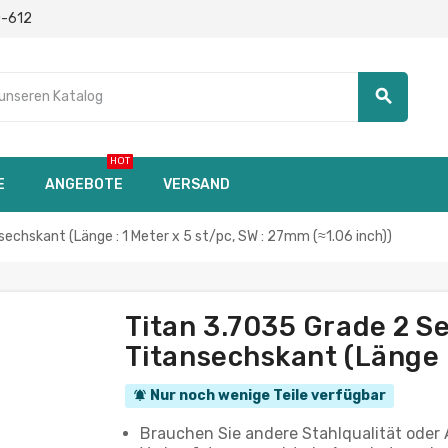
0-612
search
HOT
E
ANGEBOTE
VERSAND
hskant (Länge : 1 Meter x 5 st/pc, SW : 27mm (≈1.06 inch))
Titan 3.7035 Grade 2 
Titansechskant (Länge :
Nur noch wenige Teile verfügbar
notifications_active
Brauchen Sie andere Stahlqualität oder