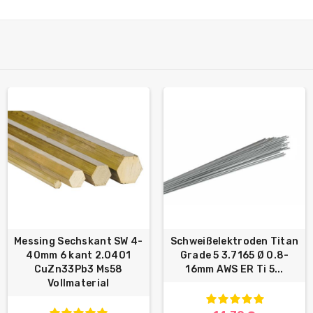
Messing Sechskant SW 4-
Schweißelektroden Titan
40mm 6 kant 2.0401
Grade 5 3.7165 Ø 0.8-
CuZn33Pb3 Ms58
16mm AWS ER Ti 5...
Vollmaterial