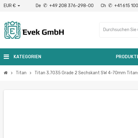
✆
✆
EUR €
De
+49 208 376-298-00
Ch
+41 615 10
KATEGORIEN
PRODUKT
Titan
Titan 3.7035 Grade 2 Sechskant SW 4-70mm Titansec
chevron_right
chevron_right