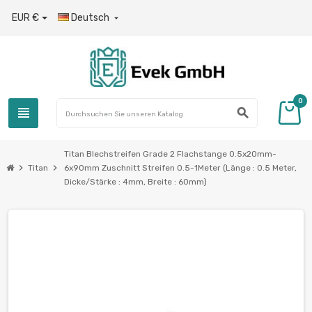
EUR €
Deutsch

0
view_headline
search
Titan Blechstreifen Grade 2 Flachstange 0.5x20mm-
chevron_right
chevron_right
Titan
6x90mm Zuschnitt Streifen 0.5-1Meter (Länge : 0.5 Meter,
Dicke/Stärke : 4mm, Breite : 60mm)