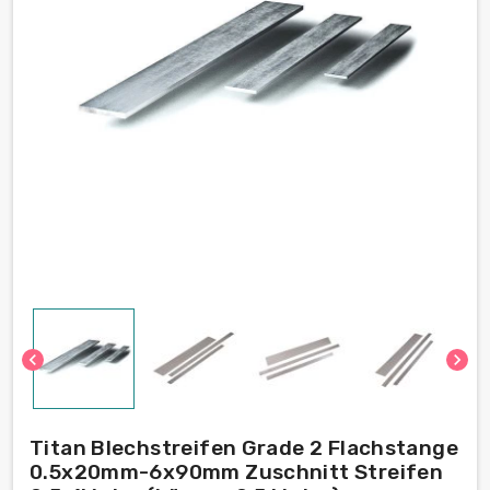
chevron_left
chevron_right
Titan Blechstreifen Grade 2 Flachstange
0.5x20mm-6x90mm Zuschnitt Streifen