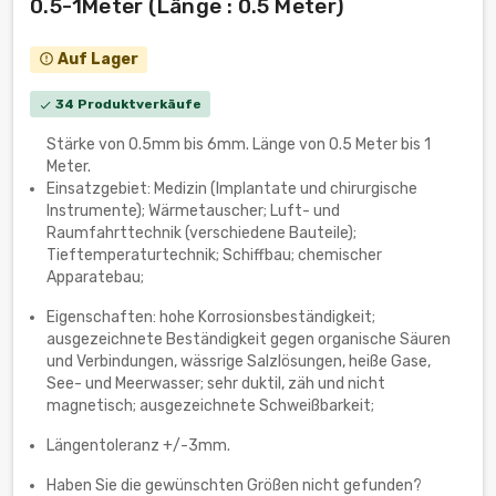
0.5-1Meter (Länge : 0.5 Meter)
Auf Lager
error_outline
34 Produktverkäufe
check
Stärke von 0.5mm bis 6mm. Länge von 0.5 Meter bis 1
Meter.
Einsatzgebiet: Medizin (Implantate und chirurgische
Instrumente); Wärmetauscher; Luft- und
Raumfahrttechnik (verschiedene Bauteile);
Tieftemperaturtechnik; Schiffbau; chemischer
Apparatebau;
Eigenschaften: hohe Korrosionsbeständigkeit;
ausgezeichnete Beständigkeit gegen organische Säuren
und Verbindungen, wässrige Salzlösungen, heiße Gase,
See- und Meerwasser; sehr duktil, zäh und nicht
magnetisch; ausgezeichnete Schweißbarkeit;
Längentoleranz +/-3mm.
Haben Sie die gewünschten Größen nicht gefunden?