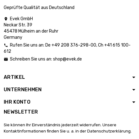
Dicke/Stärke : 0.8mm
13,24 €
Breite : 25mm
Geprüfte Qualität aus Deutschland
Evek GmbH

Länge : 1 Meter
Neckar Str. 39
Dicke/Stärke :

26,49 €
45478 Mülheim an der Ruhr
0.8mm
Germany
Breite : 25mm
Rufen Sie uns an:
De
+49 208 376-298-00
, Ch
+41 615 100-

612
Länge : 0.5 Meter

Dicke/Stärke : 1mm
16,56 €
Schreiben Sie uns an:
shop@evek.de

Breite : 25mm
ARTIKEL
Länge : 1 Meter

Dicke/Stärke : 1mm
33,11 €
UNTERNEHMEN
Breite : 25mm
IHR KONTO
Länge : 0.5 Meter
NEWSLETTER

Dicke/Stärke : 1.5mm
19,87 €
Breite : 25mm
Sie können Ihr Einverständnis jederzeit widerrufen. Unsere
Kontaktinformationen finden Sie u. a. in der Datenschutzerklärung.
Länge : 1 Meter