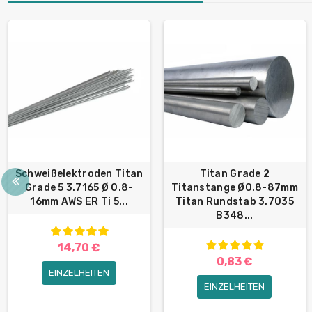
Schweißelektroden Titan
Titan Grade 2
Grade 5 3.7165 Ø 0.8-
Titanstange Ø0.8-87mm
16mm AWS ER Ti 5...
Titan Rundstab 3.7035
B348...
14,70 €
0,83 €
EINZELHEITEN
EINZELHEITEN