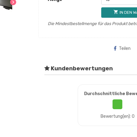
chevron_right
shopping_cart
IN DEN 
Die Mindestbestellmenge für das Produkt betr
Teilen
Kundenbewertungen
Durchschnittliche Bew
Bewertung(en): 0