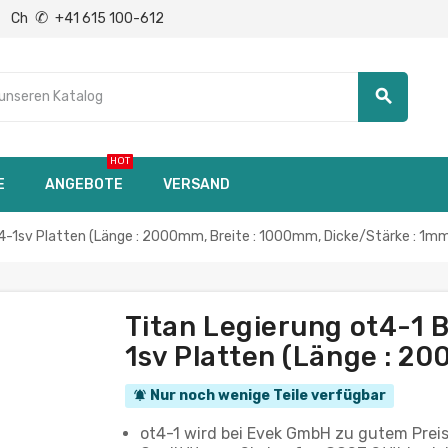
✆
Ch
+41 615 100-612
search
HOT
E
ANGEBOTE
VERSAND
4-1sv Platten (Länge : 2000mm, Breite : 1000mm, Dicke/Stärke : 1m
Titan Legierung ot4-1 
1sv Platten (Länge : 2
Nur noch wenige Teile verfügbar
notifications_active
ot4-1 wird bei Evek GmbH zu gutem Prei