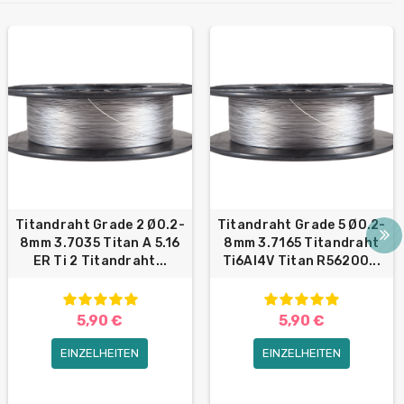
Titandraht Grade 2 Ø0.2-
Titandraht Grade 5 Ø0.2-
8mm 3.7035 Titan A 5.16
8mm 3.7165 Titandraht
ER Ti 2 Titandraht...
Ti6Al4V Titan R56200...
5,90 €
5,90 €
EINZELHEITEN
EINZELHEITEN