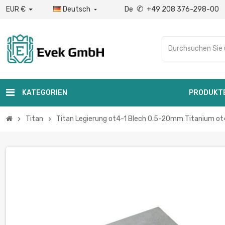
✆
EUR €
Deutsch
De
+49 208 376-298-00

KATEGORIEN
PRODUKT
Titan
Titan Legierung ot4-1 Blech 0.5-20mm Titanium ot
chevron_right
chevron_right