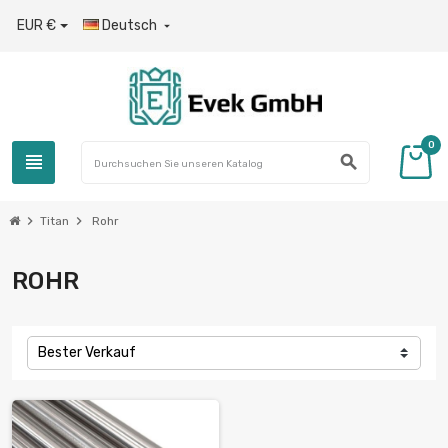
EUR €
Deutsch

0
view_headline
search
chevron_right
chevron_right
Titan
Rohr
ROHR
Bester Verkauf