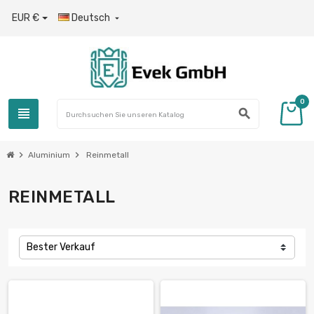
EUR €
Deutsch

0
view_headline
search
chevron_right
chevron_right
Aluminium
Reinmetall
REINMETALL
Bester Verkauf