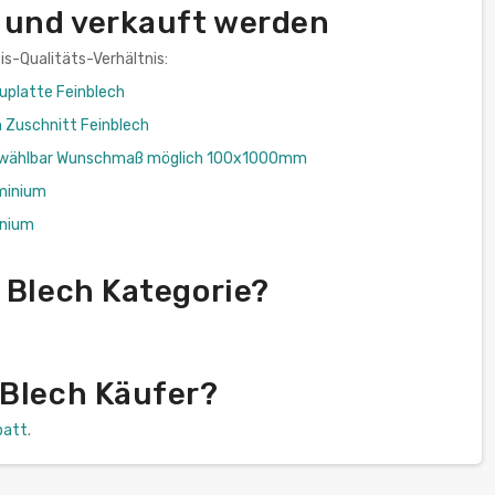
d und verkauft werden
is-Qualitäts-Verhältnis:
uplatte Feinblech
h Zuschnitt Feinblech
itt wählbar Wunschmaß möglich 100x1000mm
minium
inium
 Blech Kategorie?
 Blech Käufer?
batt
.