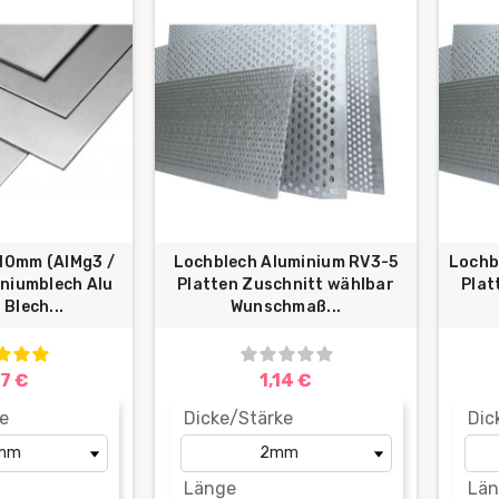
-10mm (AlMg3 /
Lochblech Aluminium RV3-5
Lochb
iniumblech Alu
Platten Zuschnitt wählbar
Plat
 Blech...
Wunschmaß...
27 €
1,14 €
e
Dicke/Stärke
Dic
Länge
Län