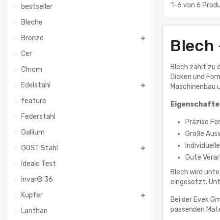
1-6 von 6 Prod
bestseller
Bleche
Bronze
Blech 
Cer
Blech zählt zu 
Chrom
Dicken und Form
Edelstahl
Maschinenbau un
feature
Eigenschaften
Federstahl
Präzise Fe
Gallium
Große Ausw
Individuel
GOST Stahl
Gute Verar
Idealo Test
Blech wird unt
Invar® 36
eingesetzt. Unt
Kupfer
Bei der Evek Gm
passenden Mater
Lanthan