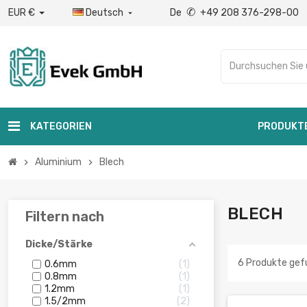
✆
EUR €
Deutsch
De
+49 208 376-298-00

KATEGORIEN
PRODUKT
Aluminium
Blech
chevron_right
chevron_right
BLECH
Filtern nach
Dicke/Stärke
6 Produkte ge
0.6mm
1
0.8mm
1
1.2mm
1
1.5/2mm
2