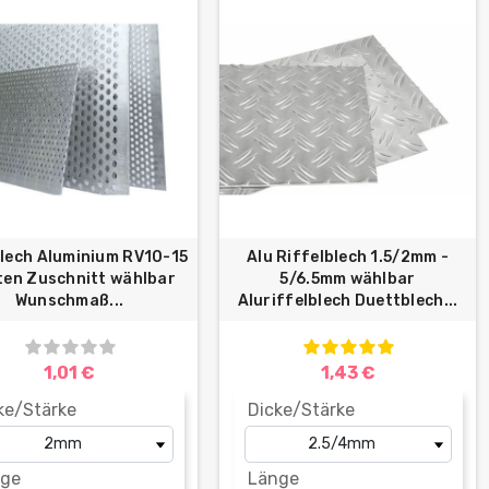
lech Aluminium RV10-15
Alu Riffelblech 1.5/2mm -
ten Zuschnitt wählbar
5/6.5mm wählbar
Wunschmaß...
Aluriffelblech Duettblech...
1,01 €
1,43 €
ke/Stärke
Dicke/Stärke
ge
Länge