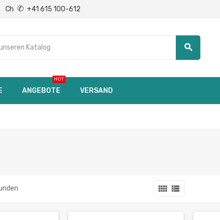
✆
Ch
+41 615 100-612
search
HOT
E
ANGEBOTE
VERSAND
view_comfy
view_list
funden