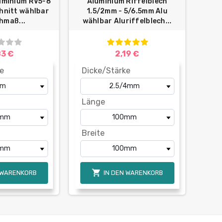
uminium RV5-8
Aluminium Riffelblech
hnitt wählbar
1.5/2mm - 5/6.5mm Alu
hmaß...
wählbar Aluriffelblech...
83 €
2,19 €
e
Dicke/Stärke
Länge
Breite

 WARENKORB
IN DEN WARENKORB