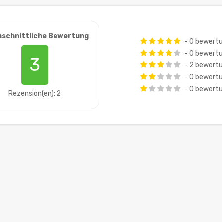
hschnittliche Bewertung
- 0 bewert
- 0 bewert
3
- 2 bewert
- 0 bewert
- 0 bewert
Rezension(en): 2