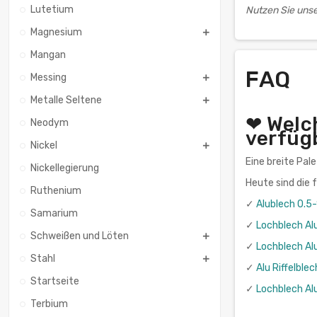
Lutetium
Nutzen Sie unse
Magnesium
Mangan
FAQ
Messing
Metalle Seltene
❤ Welc
Neodym
verfüg
Nickel
Eine breite Pal
Nickellegierung
Heute sind die
Ruthenium
✓
Alublech 0.5
Samarium
✓
Lochblech Al
Schweißen und Löten
✓
Lochblech Al
Stahl
✓
Alu Riffelbl
Startseite
✓
Lochblech Al
Terbium