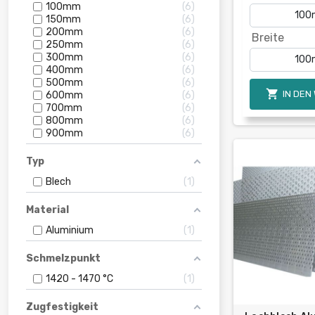
100mm
6
150mm
6
200mm
6
Breite
250mm
6
300mm
6
400mm
6
500mm
6

IN DEN
600mm
6
700mm
6
800mm
6
900mm
6
Typ
Blech
1
Material
Aluminium
1
Schmelzpunkt
1420 - 1470 °C
1
Zugfestigkeit