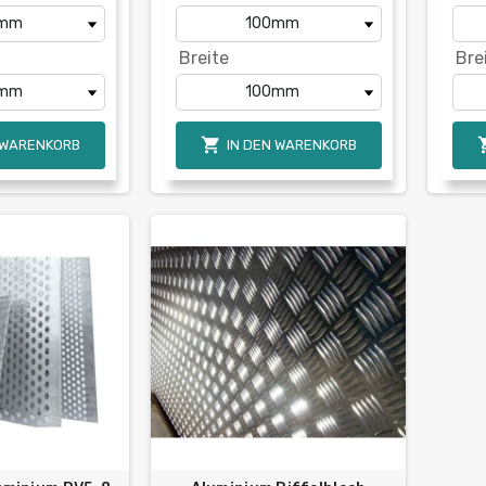
Breite
Bre

 WARENKORB
IN DEN WARENKORB