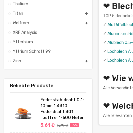
❤ Blec
Thulium
Titan
TOP 5 der belie
Wolfram
✓
Alu Riffelbl
XRF Analysis
✓
Aluminium Ri
Ytterbium
✓
Alublech 0.5
✓
Lochblech Al
Yttrium Schrott 99
✓
Lochblech Al
Zinn
❤ Wie w
Beliebte Produkte
Alle Versandinf
Federstahldraht 0.1-
❤ Welc
10mm 1.4310
Federdraht 301
Alle relevante
rostfrei 1-500 Meter
5,61 €
5,90 €
-5%