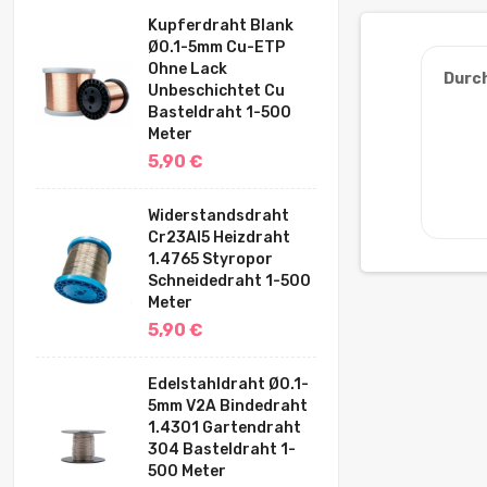
Kupferdraht Blank
Ø0.1-5mm Cu-ETP
Ohne Lack
Durc
Unbeschichtet Cu
Basteldraht 1-500
Meter
5,90 €
Widerstandsdraht
Cr23Al5 Heizdraht
1.4765 Styropor
Schneidedraht 1-500
Meter
5,90 €
Edelstahldraht Ø0.1-
5mm V2A Bindedraht
1.4301 Gartendraht
304 Basteldraht 1-
500 Meter