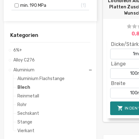
Lochblech Al
min. 190 MPa
1
Platten Zusc
Wunsc
0,
Kategorien
Dicke/Stärk
6%+
Alloy C276
Länge
Aluminium
Aluminium Flachstange
Breite
Blech
Reinmetall
Rohr

IN DEN
Sechskant
Stange
Vierkant