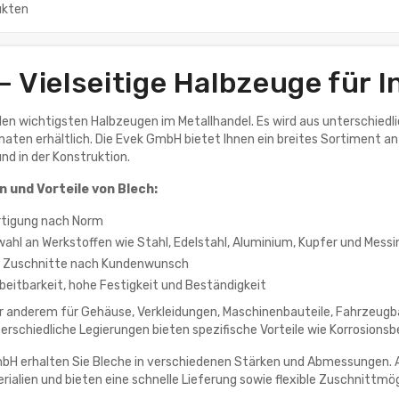
ukten
– Vielseitige Halbzeuge für 
den wichtigsten Halbzeugen im Metallhandel. Es wird aus unterschiedli
aten erhältlich. Die Evek GmbH bietet Ihnen ein breites Sortiment an
d in der Konstruktion.
 und Vorteile von Blech:
rtigung nach Norm
ahl an Werkstoffen wie Stahl, Edelstahl, Aluminium, Kupfer und Messi
le Zuschnitte nach Kundenwunsch
beitbarkeit, hohe Festigkeit und Beständigkeit
er anderem für Gehäuse, Verkleidungen, Maschinenbauteile, Fahrzeug
erschiedliche Legierungen bieten spezifische Vorteile wie Korrosionsb
bH erhalten Sie Bleche in verschiedenen Stärken und Abmessungen. Al
ialien und bieten eine schnelle Lieferung sowie flexible Zuschnittmög