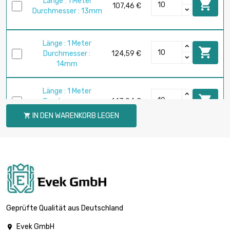
Länge : 1 Meter

107,46 €
Durchmesser : 13mm
Länge : 1 Meter

Durchmesser :
124,59 €
14mm
Länge : 1 Meter

Durchmesser :
143,04 €
15mm
IN DEN WARENKORB LEGEN

Länge : 1 Meter

Durchmesser :
162,67 €
16mm
Länge : 1 Meter

Durchmesser :
205,87 €
18mm
Geprüfte Qualität aus Deutschland
Evek GmbH
