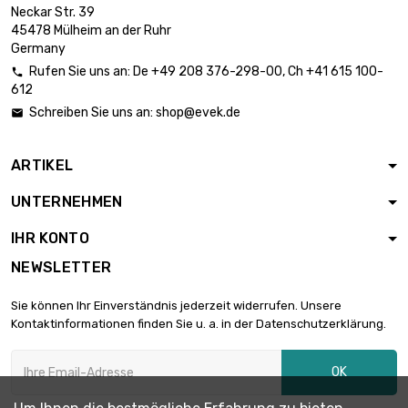
Länge : 1 Meter
Neckar Str. 39

Durchmesser :
254,18 €
45478 Mülheim an der Ruhr
20mm
Germany
Rufen Sie uns an:
De
+49 208 376-298-00
, Ch
+41 615 100-

612
Länge : 1 Meter

Durchmesser :
307,62 €
Schreiben Sie uns an:
shop@evek.de

22mm
ARTIKEL
Länge : 1 Meter

Durchmesser :
366,04 €
UNTERNEHMEN
24mm
IHR KONTO
Länge : 1 Meter
NEWSLETTER

Durchmesser :
397,22 €
25mm
Sie können Ihr Einverständnis jederzeit widerrufen. Unsere
Kontaktinformationen finden Sie u. a. in der Datenschutzerklärung.
Länge : 1 Meter

Durchmesser :
429,59 €
OK
26mm