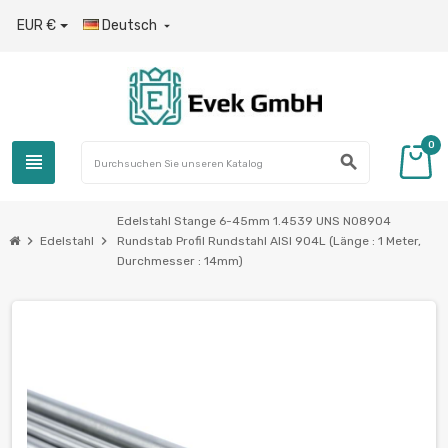
EUR €
Deutsch

0
view_headline
search
Edelstahl Stange 6-45mm 1.4539 UNS N08904
chevron_right
chevron_right
Edelstahl
Rundstab Profil Rundstahl AISI 904L (Länge : 1 Meter,
Durchmesser : 14mm)