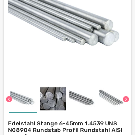
chevron_left
chevron_right
Edelstahl Stange 6-45mm 1.4539 UNS
N08904 Rundstab Profil Rundstahl AISI