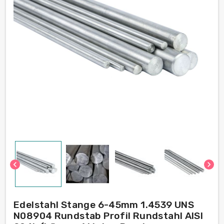
chevron_left
chevron_right
Edelstahl Stange 6-45mm 1.4539 UNS
N08904 Rundstab Profil Rundstahl AISI