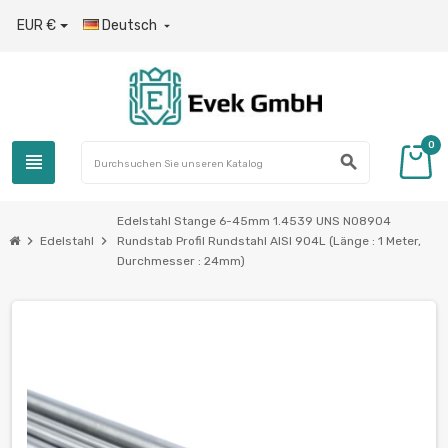
EUR €
Deutsch

0
view_headline
search
Edelstahl Stange 6-45mm 1.4539 UNS N08904
chevron_right
chevron_right
Edelstahl
Rundstab Profil Rundstahl AISI 904L (Länge : 1 Meter,
Durchmesser : 24mm)