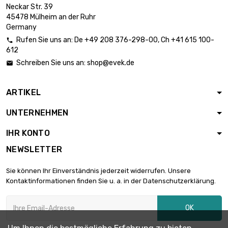
Länge : 1 Meter
Neckar Str. 39

Durchmesser :
254,18 €
45478 Mülheim an der Ruhr
20mm
Germany
Rufen Sie uns an:
De
+49 208 376-298-00
, Ch
+41 615 100-

612
Länge : 1 Meter

Durchmesser :
307,62 €
Schreiben Sie uns an:
shop@evek.de

22mm
ARTIKEL
Länge : 1 Meter

Durchmesser :
366,04 €
UNTERNEHMEN
24mm
IHR KONTO
Länge : 1 Meter
NEWSLETTER

Durchmesser :
397,22 €
25mm
Sie können Ihr Einverständnis jederzeit widerrufen. Unsere
Kontaktinformationen finden Sie u. a. in der Datenschutzerklärung.
Länge : 1 Meter

Durchmesser :
429,59 €
OK
26mm