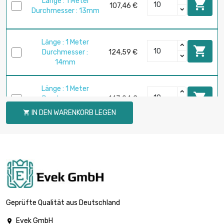
Länge : 1 Meter

107,46 €
Durchmesser : 13mm
Länge : 1 Meter

Durchmesser :
124,59 €
14mm
Länge : 1 Meter

Durchmesser :
143,04 €
15mm
IN DEN WARENKORB LEGEN

Länge : 1 Meter

Durchmesser :
162,67 €
16mm
Länge : 1 Meter

Durchmesser :
205,87 €
18mm
Geprüfte Qualität aus Deutschland
Evek GmbH
