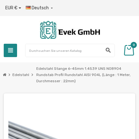
EUR €
Deutsch

0
view_headline
search
Edelstahl Stange 6-45mm 1.4539 UNS N08904
chevron_right
chevron_right
Edelstahl
Rundstab Profil Rundstahl AISI 904L (Länge : 1 Meter,
Durchmesser : 22mm)