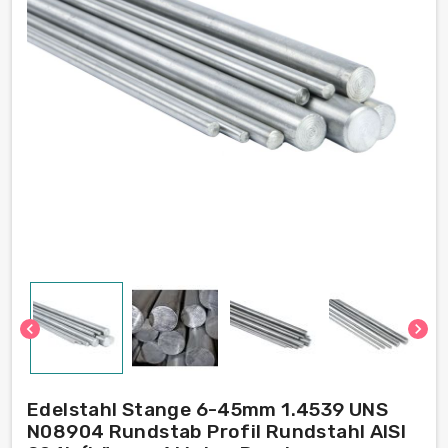
chevron_left
chevron_right
Edelstahl Stange 6-45mm 1.4539 UNS
N08904 Rundstab Profil Rundstahl AISI