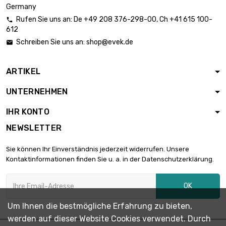
20mm
Germany
Rufen Sie uns an:
De
+49 208 376-298-00
, Ch
+41 615 100-

612
Länge : 1 Meter

Durchmesser :
307,62 €
Schreiben Sie uns an:
shop@evek.de

22mm
ARTIKEL
Länge : 1 Meter

Durchmesser :
366,04 €
UNTERNEHMEN
24mm
IHR KONTO
Länge : 1 Meter
NEWSLETTER

Durchmesser :
397,22 €
25mm
Sie können Ihr Einverständnis jederzeit widerrufen. Unsere
Kontaktinformationen finden Sie u. a. in der Datenschutzerklärung.
Länge : 1 Meter

Durchmesser :
429,59 €
OK
26mm
Um Ihnen die bestmögliche Erfahrung zu bieten,
werden auf dieser Website Cookies verwendet. Durch
Länge : 1 Meter