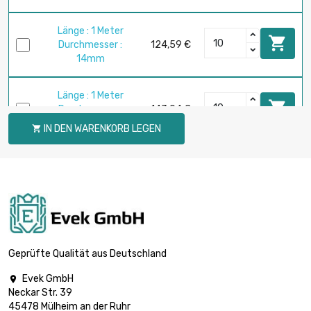
Länge : 1 Meter

Durchmesser :
124,59 €
14mm
Länge : 1 Meter

Durchmesser :
143,04 €
15mm
IN DEN WARENKORB LEGEN

Länge : 1 Meter

Durchmesser :
162,67 €
16mm
Länge : 1 Meter

Durchmesser :
205,87 €
18mm
Geprüfte Qualität aus Deutschland
Evek GmbH

Länge : 1 Meter
Neckar Str. 39

Durchmesser :
254,18 €
45478 Mülheim an der Ruhr