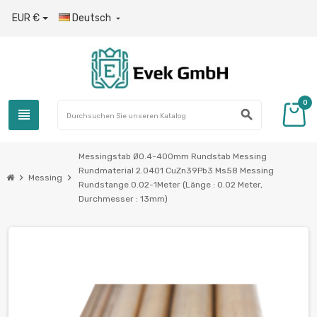
EUR €
Deutsch

0
view_headline
search
Messingstab Ø0.4-400mm Rundstab Messing
Rundmaterial 2.0401 CuZn39Pb3 Ms58 Messing
chevron_right
chevron_right
Messing
Rundstange 0.02-1Meter (Länge : 0.02 Meter,
Durchmesser : 13mm)