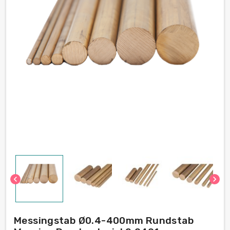
chevron_left
chevron_right
Messingstab Ø0.4-400mm Rundstab