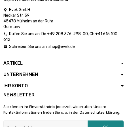
Evek GmbH

Neckar Str. 39
Länge : 0.02 Meter

0,83 €
45478 Mülheim an der Ruhr
Durchmesser : 0.5mm
Germany
Rufen Sie uns an:
De
+49 208 376-298-00
, Ch
+41 615 100-

612
Länge : 0.05 Meter

0,83 €
Schreiben Sie uns an:
shop@evek.de

Durchmesser : 0.5mm
ARTIKEL
Länge : 0.1 Meter

0,83 €
UNTERNEHMEN
Durchmesser : 0.5mm
IHR KONTO
NEWSLETTER
Länge : 0.2 Meter

0,83 €
Durchmesser : 0.5mm
Sie können Ihr Einverständnis jederzeit widerrufen. Unsere
Kontaktinformationen finden Sie u. a. in der Datenschutzerklärung.
Länge : 0.3 Meter

0,83 €