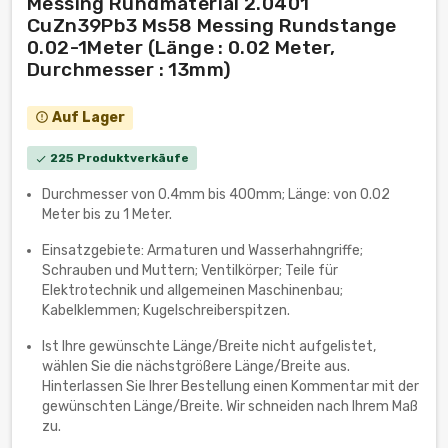
Messing Rundmaterial 2.0401
CuZn39Pb3 Ms58 Messing Rundstange
0.02-1Meter (Länge : 0.02 Meter,
Durchmesser : 13mm)
Auf Lager
error_outline
225 Produktverkäufe
check
Durchmesser von 0.4mm bis 400mm; Länge: von 0.02
Meter bis zu 1 Meter.
Einsatzgebiete: Armaturen und Wasserhahngriffe;
Schrauben und Muttern; Ventilkörper; Teile für
Elektrotechnik und allgemeinen Maschinenbau;
Kabelklemmen; Kugelschreiberspitzen.
Ist Ihre gewünschte Länge/Breite nicht aufgelistet,
wählen Sie die nächstgrößere Länge/Breite aus.
Hinterlassen Sie Ihrer Bestellung einen Kommentar mit der
gewünschten Länge/Breite. Wir schneiden nach Ihrem Maß
zu.