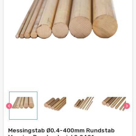
chevron_left
chevron_right
Messingstab Ø0.4-400mm Rundstab