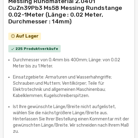
Messing Rundmaterial 2.0401
CuZn39Pb3 Ms58 Messing Rundstange
0.02-1Meter (Länge : 0.02 Meter,
Durchmesser : 14mm)
Auf Lager
error_outline
225 Produktverkäufe
check
Durchmesser von 0.4mm bis 400mm; Länge: von 0.02
Meter bis zu 1 Meter.
Einsatzgebiete: Armaturen und Wasserhahngriffe;
Schrauben und Muttern; Ventilkörper; Teile für
Elektrotechnik und allgemeinen Maschinenbau;
Kabelklemmen; Kugelschreiberspitzen.
Ist Ihre gewünschte Länge/Breite nicht aufgelistet,
wählen Sie die nächstgrößere Länge/Breite aus.
Hinterlassen Sie Ihrer Bestellung einen Kommentar mit der
gewünschten Länge/Breite. Wir schneiden nach Ihrem Maß
zu.