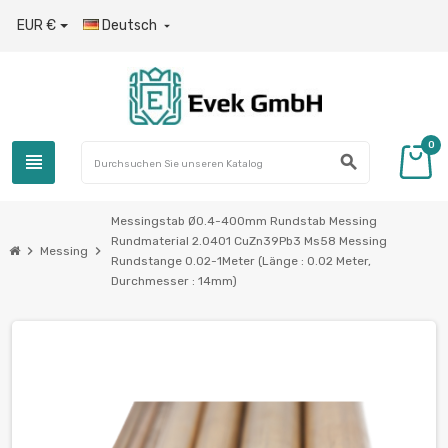
EUR €
Deutsch

0
view_headline
search
Messingstab Ø0.4-400mm Rundstab Messing
Rundmaterial 2.0401 CuZn39Pb3 Ms58 Messing
chevron_right
chevron_right
Messing
Rundstange 0.02-1Meter (Länge : 0.02 Meter,
Durchmesser : 14mm)