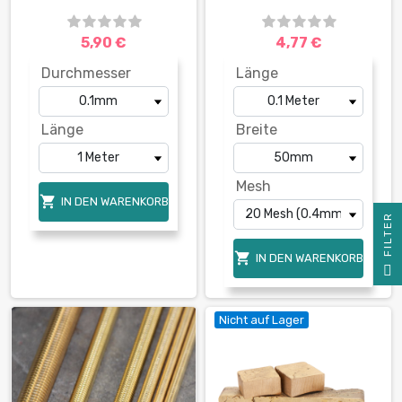
5,90 €
4,77 €
Durchmesser
Länge
Länge
Breite
Mesh

IN DEN WARENKORB
R

IN DEN WARENKORB
F
I
L
T
E
Nicht auf Lager