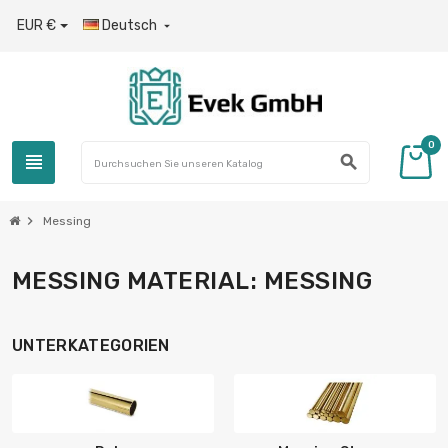
EUR €
Deutsch

0
view_headline
search
chevron_right
Messing
MESSING MATERIAL: MESSING
UNTERKATEGORIEN