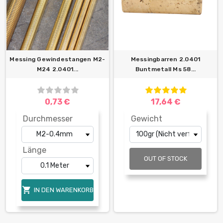
Messing Gewindestangen M2-
Messingbarren 2.0401
M24 2.0401...
Buntmetall Ms 58...
0,73 €
17,64 €
Durchmesser
Gewicht
Länge
OUT OF STOCK

IN DEN WARENKORB