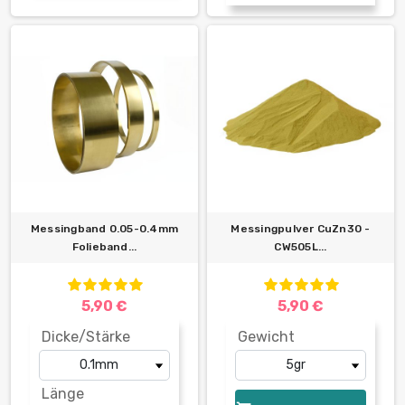
Messingband 0.05-0.4mm
Messingpulver CuZn30 -
Folieband...
CW505L...
5,90 €
5,90 €
Dicke/Stärke
Gewicht
Länge