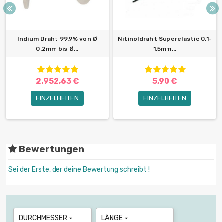
Indium Draht 99.9% von Ø
Nitinoldraht Superelastic 0.1-
0.2mm bis Ø...
1.5mm...
2.952,63 €
5,90 €
EINZELHEITEN
EINZELHEITEN
Bewertungen
Sei der Erste, der deine Bewertung schreibt !
DURCHMESSER
LÄNGE

