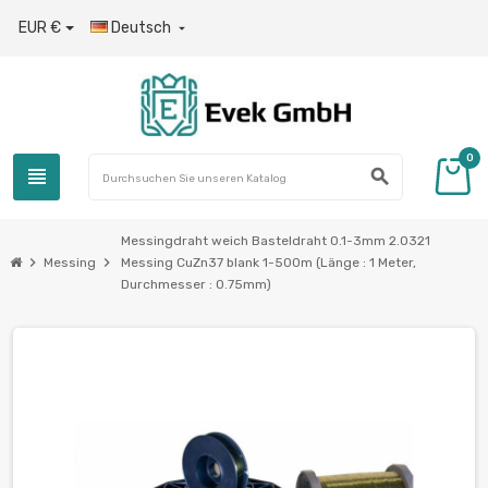
EUR €
Deutsch

0
view_headline
search
Messingdraht weich Basteldraht 0.1-3mm 2.0321
chevron_right
chevron_right
Messing
Messing CuZn37 blank 1-500m (Länge : 1 Meter,
Durchmesser : 0.75mm)