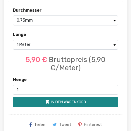
Durchmesser
Länge
5,90 €
Bruttopreis
(5,90
€/Meter)
Menge
shopping_cart
IN DEN WARENKORB
Teilen
Tweet
Pinterest