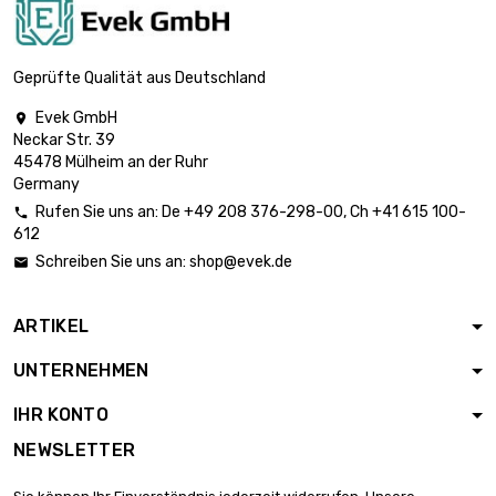
Länge : 500 Meter

65,05 €
Durchmesser : 0.1mm
Geprüfte Qualität aus Deutschland
Evek GmbH

Neckar Str. 39
Länge : 1 Meter

5,90 €
45478 Mülheim an der Ruhr
Durchmesser : 0.15mm
Germany
Rufen Sie uns an:
De
+49 208 376-298-00
, Ch
+41 615 100-

612
Länge : 2.5 Meter

5,90 €
Schreiben Sie uns an:
shop@evek.de

Durchmesser : 0.15mm
ARTIKEL
Länge : 5 Meter

5,90 €
UNTERNEHMEN
Durchmesser : 0.15mm
IHR KONTO
NEWSLETTER
Länge : 10 Meter

5,90 €
Durchmesser : 0.15mm