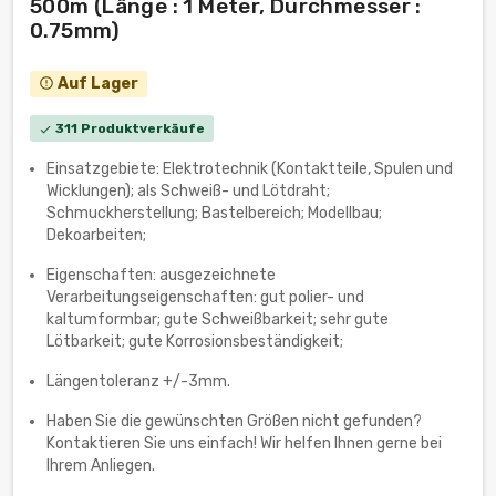
500m (Länge : 1 Meter, Durchmesser :
0.75mm)
Auf Lager
error_outline
311 Produktverkäufe
check
Einsatzgebiete: Elektrotechnik (Kontaktteile, Spulen und
Wicklungen); als Schweiß- und Lötdraht;
Schmuckherstellung; Bastelbereich; Modellbau;
Dekoarbeiten;
Eigenschaften: ausgezeichnete
Verarbeitungseigenschaften: gut polier- und
kaltumformbar; gute Schweißbarkeit; sehr gute
Lötbarkeit; gute Korrosionsbeständigkeit;
Längentoleranz +/-3mm.
Haben Sie die gewünschten Größen nicht gefunden?
Kontaktieren Sie uns einfach! Wir helfen Ihnen gerne bei
Ihrem Anliegen.