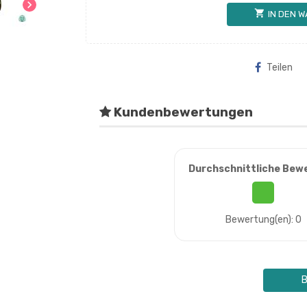
chevron_right
shopping_cart
IN DEN 
Teilen
Kundenbewertungen
Durchschnittliche Bew
Bewertung(en): 0
B