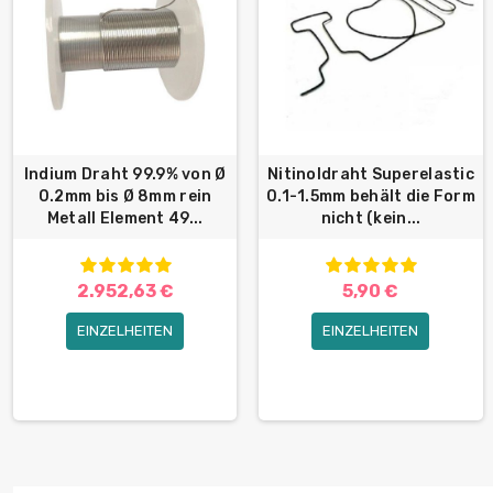
Indium Draht 99.9% von Ø
Nitinoldraht Superelastic
0.2mm bis Ø 8mm rein
0.1-1.5mm behält die Form
Metall Element 49...
nicht (kein...
2.952,63 €
5,90 €
EINZELHEITEN
EINZELHEITEN