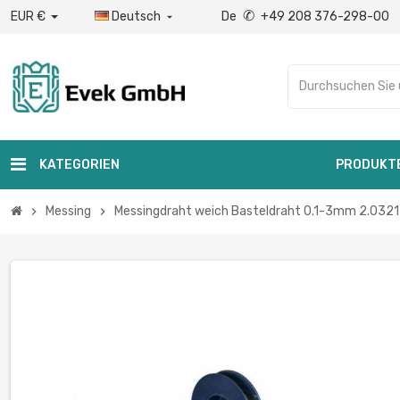
✆
EUR €
Deutsch
De
+49 208 376-298-00

KATEGORIEN
PRODUKT
Messing
Messingdraht weich Basteldraht 0.1-3mm 2.0321 
chevron_right
chevron_right