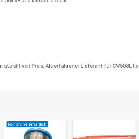
t polier- und kaltumformbar
ttraktiven Preis. Als erfahrener Lieferant für CW508L lie
Nur online erhältlich