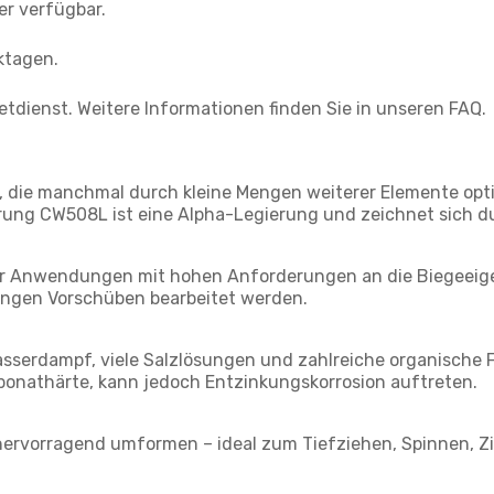
ger verfügbar.
ktagen.
etdienst. Weitere Informationen finden Sie in unseren FAQ.
, die manchmal durch kleine Mengen weiterer Elemente opt
erung CW508L ist eine Alpha-Legierung und zeichnet sich du
r Anwendungen mit hohen Anforderungen an die Biegeeigens
ringen Vorschüben bearbeitet werden.
asserdampf, viele Salzlösungen und zahlreiche organische
bonathärte, kann jedoch Entzinkungskorrosion auftreten.
rvorragend umformen – ideal zum Tiefziehen, Spinnen, Zi