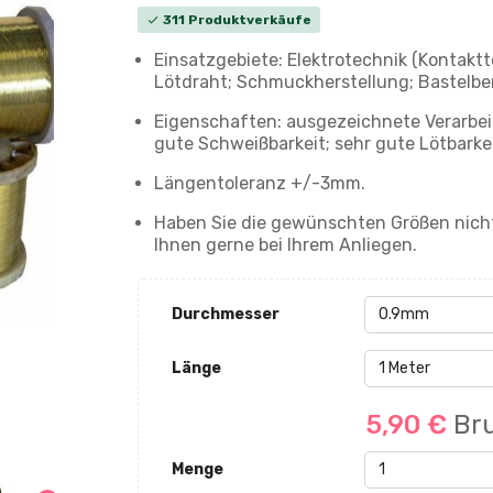
311 Produktverkäufe
check
Einsatzgebiete: Elektrotechnik (Kontaktt
Lötdraht; Schmuckherstellung; Bastelber
Eigenschaften: ausgezeichnete Verarbei
gute Schweißbarkeit; sehr gute Lötbarkei
Längentoleranz +/-3mm.
Haben Sie die gewünschten Größen nicht
Ihnen gerne bei Ihrem Anliegen.
Durchmesser
Länge
5,90 €
Bru
Menge