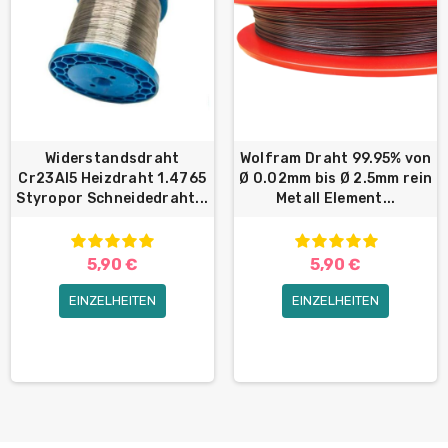
Widerstandsdraht
Wolfram Draht 99.95% von
Cr23Al5 Heizdraht 1.4765
Ø 0.02mm bis Ø 2.5mm rein
Styropor Schneidedraht...
Metall Element...
5,90 €
5,90 €
EINZELHEITEN
EINZELHEITEN