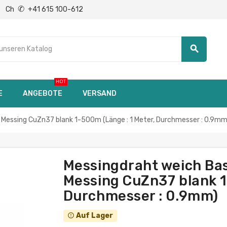
✆
Ch
+41 615 100-612
search
HOT
E
ANGEBOTE
VERSAND
Messing CuZn37 blank 1-500m (Länge : 1 Meter, Durchmesser : 0.9mm
Messingdraht weich Ba
Messing CuZn37 blank 1
Durchmesser : 0.9mm)
Auf Lager
error_outline