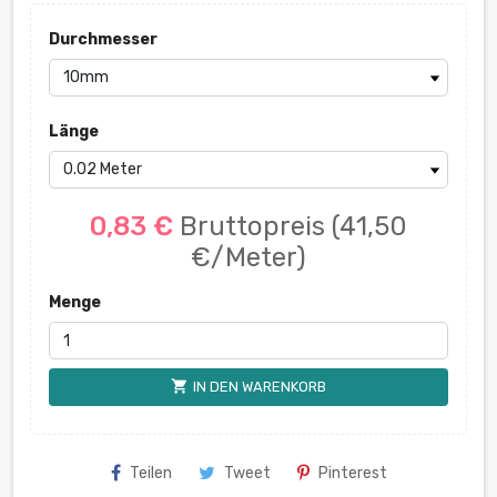
Durchmesser
Länge
0,83 €
Bruttopreis
(41,50
€/Meter)
Menge
shopping_cart
IN DEN WARENKORB
Teilen
Tweet
Pinterest