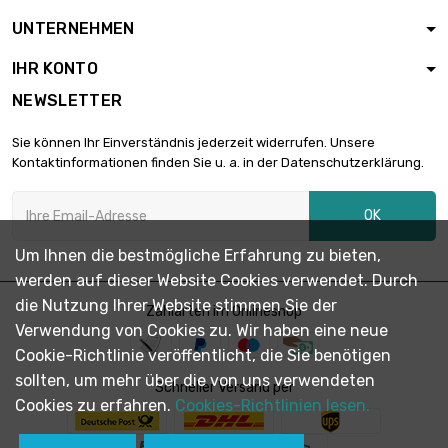
Länge : 0.1 Meter

0,90 €
UNTERNEHMEN
Durchmesser : 3mm
IHR KONTO
NEWSLETTER
Länge : 0.2 Meter

1,63 €
Durchmesser : 3mm
Sie können Ihr Einverständnis jederzeit widerrufen. Unsere
Kontaktinformationen finden Sie u. a. in der Datenschutzerklärung.
Länge : 0.3 Meter

2,17 €
OK
Durchmesser : 3mm
Um Ihnen die bestmögliche Erfahrung zu bieten,
werden auf dieser Website Cookies verwendet. Durch
Länge : 0.4 Meter

2,77 €
die Nutzung Ihrer Website stimmen Sie der
Durchmesser : 3mm
Zahlarten im Onlineshop
Verwendung von Cookies zu. Wir haben eine neue
Cookie-Richtlinie veröffentlicht, die Sie benötigen
sollten, um mehr über die von uns verwendeten
Länge : 0.5 Meter

Schneller Versand per
3,31 €
Durchmesser : 3mm
Cookies zu erfahren.
Cookies-Richtlinien lesen.