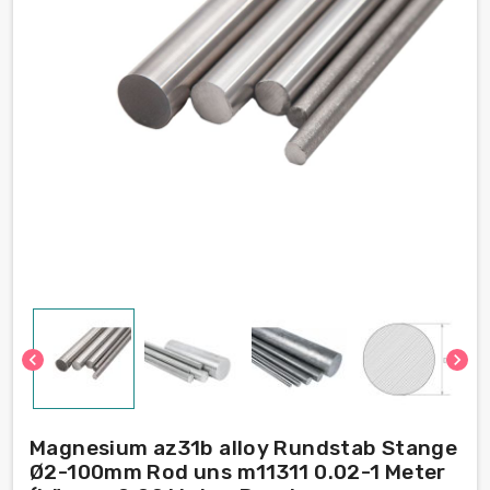
chevron_left
chevron_right
Magnesium az31b alloy Rundstab Stange
Ø2-100mm Rod uns m11311 0.02-1 Meter