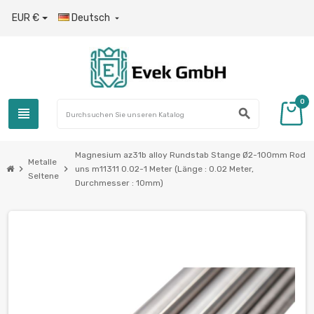
EUR €
Deutsch

0
view_headline
search
Magnesium az31b alloy Rundstab Stange Ø2-100mm Rod
Metalle
chevron_right
chevron_right
uns m11311 0.02-1 Meter (Länge : 0.02 Meter,
Seltene
Durchmesser : 10mm)