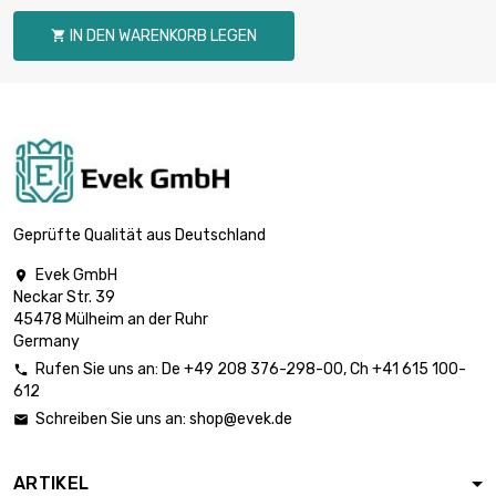

0,83 €
Durchmesser : 2mm
IN DEN WARENKORB LEGEN

Länge : 0.75 Meter

0,83 €
Durchmesser : 2mm
Länge : 1 Meter

0,83 €
Durchmesser : 2mm
Geprüfte Qualität aus Deutschland
Evek GmbH

Neckar Str. 39
Länge : 0.02 Meter

0,83 €
45478 Mülheim an der Ruhr
Durchmesser : 3mm
Germany
Rufen Sie uns an:
De
+49 208 376-298-00
, Ch
+41 615 100-

612
Länge : 0.05 Meter

0,83 €
Schreiben Sie uns an:
shop@evek.de

Durchmesser : 3mm
ARTIKEL