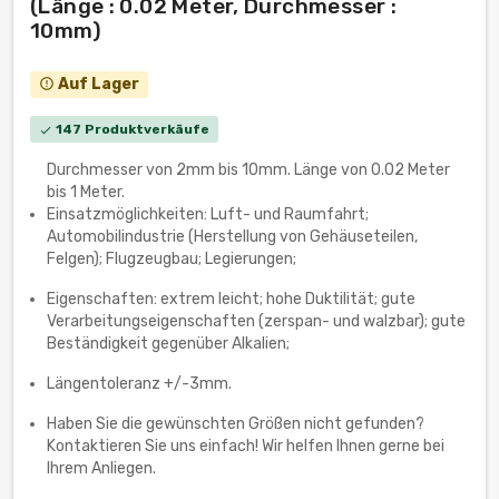
(Länge : 0.02 Meter, Durchmesser :
10mm)
Auf Lager
error_outline
147 Produktverkäufe
check
Durchmesser von 2mm bis 10mm. Länge von 0.02 Meter
bis 1 Meter.
Einsatzmöglichkeiten: Luft- und Raumfahrt;
Automobilindustrie (Herstellung von Gehäuseteilen,
Felgen); Flugzeugbau; Legierungen;
Eigenschaften: extrem leicht; hohe Duktilität; gute
Verarbeitungseigenschaften (zerspan- und walzbar); gute
Beständigkeit gegenüber Alkalien;
Längentoleranz +/-3mm.
Haben Sie die gewünschten Größen nicht gefunden?
Kontaktieren Sie uns einfach! Wir helfen Ihnen gerne bei
Ihrem Anliegen.