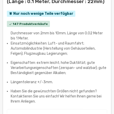
(Länge : 0.1 Meter, Durchmesser : 22mm)
Nur noch wenige Teile verfügbar
notifications_active
147 Produktverkäufe
check
Durchmesser von 2mm bis 10mm. Länge von 0.02 Meter
bis 1 Meter.
Einsatzmöglichkeiten: Luft- und Raumfahrt;
Automobilindustrie (Herstellung von Gehäuseteilen,
Felgen); Flugzeugbau; Legierungen;
Eigenschaften: extrem leicht; hohe Duktilität; gute
Verarbeitungseigenschaften (zerspan- und walzbar); gute
Beständigkeit gegenüber Alkalien;
Längentoleranz +/-3mm.
Haben Sie die gewünschten Größen nicht gefunden?
Kontaktieren Sie uns einfach! Wir helfen Ihnen gerne bei
Ihrem Anliegen.