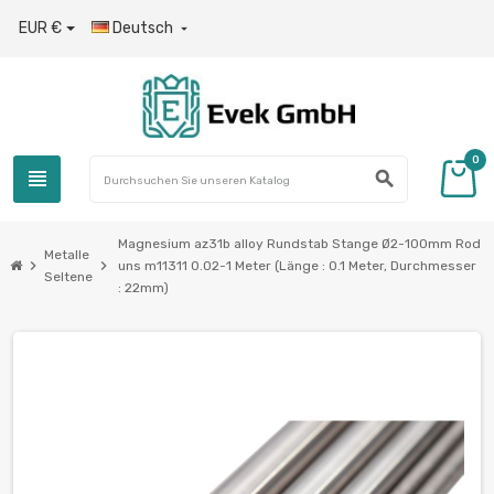
EUR €
Deutsch

0
view_headline
search
Magnesium az31b alloy Rundstab Stange Ø2-100mm Rod
Metalle
chevron_right
chevron_right
uns m11311 0.02-1 Meter (Länge : 0.1 Meter, Durchmesser
Seltene
: 22mm)