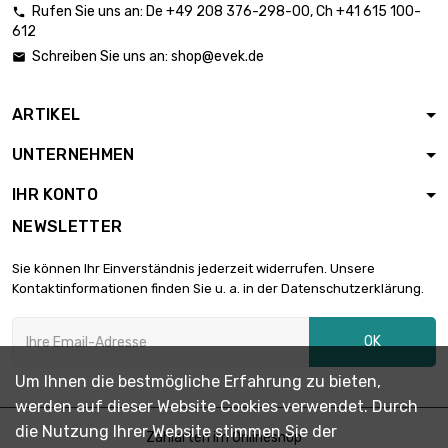
Rufen Sie uns an:
De
+49 208 376-298-00
, Ch
+41 615 100-

612
Länge : 0.05 Meter

0,83 €
Schreiben Sie uns an:
shop@evek.de

Durchmesser : 3mm
ARTIKEL
Länge : 0.1 Meter

0,90 €
UNTERNEHMEN
Durchmesser : 3mm
IHR KONTO
NEWSLETTER
Länge : 0.2 Meter

1,63 €
Durchmesser : 3mm
Sie können Ihr Einverständnis jederzeit widerrufen. Unsere
Kontaktinformationen finden Sie u. a. in der Datenschutzerklärung.
Länge : 0.3 Meter

2,17 €
OK
Durchmesser : 3mm
Um Ihnen die bestmögliche Erfahrung zu bieten,
werden auf dieser Website Cookies verwendet. Durch
Länge : 0.4 Meter

2,77 €
die Nutzung Ihrer Website stimmen Sie der
Durchmesser : 3mm
Zahlarten im Onlineshop