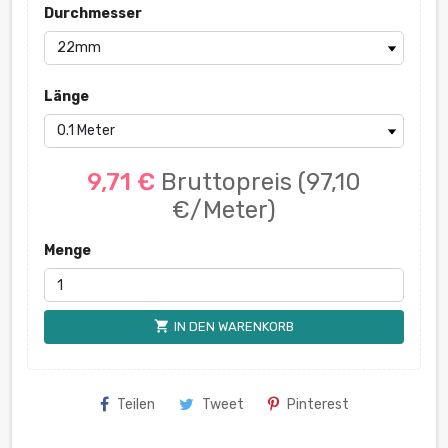
Durchmesser
Länge
9,71 €
Bruttopreis
(97,10
€/Meter)
Menge
shopping_cart
IN DEN WARENKORB
Teilen
Tweet
Pinterest