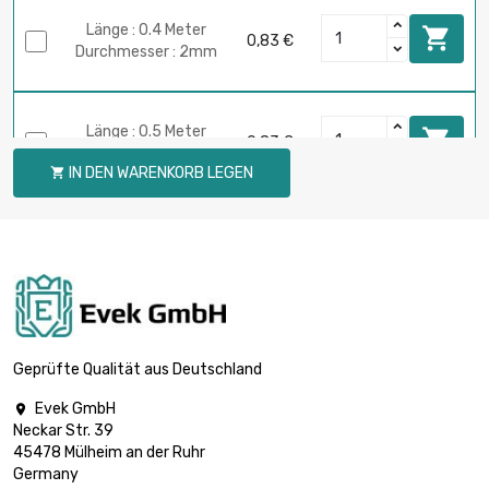
Länge : 0.4 Meter

0,83 €
Durchmesser : 2mm
Länge : 0.5 Meter

0,83 €
Durchmesser : 2mm
IN DEN WARENKORB LEGEN

Länge : 0.75 Meter

0,83 €
Durchmesser : 2mm
Länge : 1 Meter

0,83 €
Durchmesser : 2mm
Geprüfte Qualität aus Deutschland
Evek GmbH

Neckar Str. 39
Länge : 0.02 Meter

0,83 €
45478 Mülheim an der Ruhr
Durchmesser : 3mm
Germany