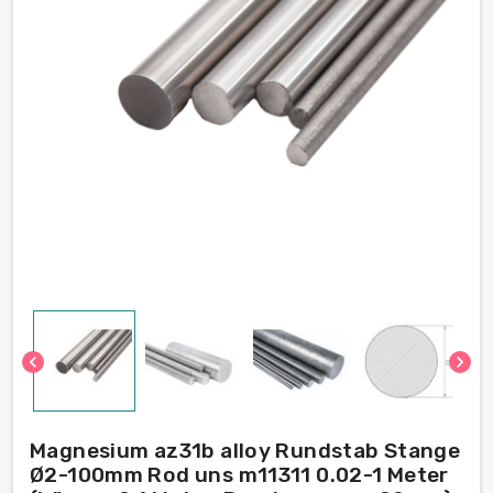
chevron_left
chevron_right
Magnesium az31b alloy Rundstab Stange
Ø2-100mm Rod uns m11311 0.02-1 Meter