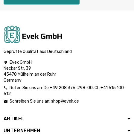
Länge : 0.75 Meter

0,83 €
Durchmesser : 2mm
Länge : 1 Meter

0,83 €
Durchmesser : 2mm
Geprüfte Qualität aus Deutschland
Evek GmbH

Neckar Str. 39
Länge : 0.02 Meter

0,83 €
45478 Mülheim an der Ruhr
Durchmesser : 3mm
Germany
Rufen Sie uns an:
De
+49 208 376-298-00
, Ch
+41 615 100-

612
Länge : 0.05 Meter

0,83 €
Schreiben Sie uns an:
shop@evek.de

Durchmesser : 3mm
ARTIKEL
Länge : 0.1 Meter

0,90 €
UNTERNEHMEN
Durchmesser : 3mm