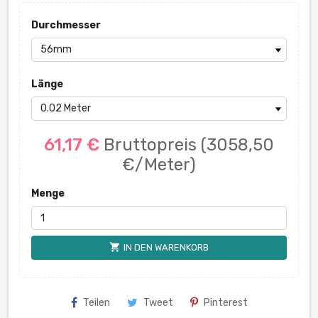
Durchmesser
Länge
61,17 €
Bruttopreis
(3058,50
€/Meter)
Menge
shopping_cart
IN DEN WARENKORB
Teilen
Tweet
Pinterest