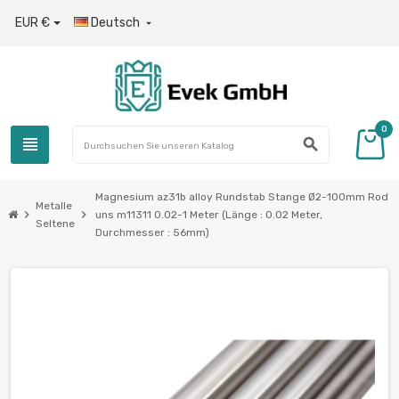
EUR €
Deutsch

0
view_headline
search
Magnesium az31b alloy Rundstab Stange Ø2-100mm Rod
Metalle
chevron_right
chevron_right
uns m11311 0.02-1 Meter (Länge : 0.02 Meter,
Seltene
Durchmesser : 56mm)