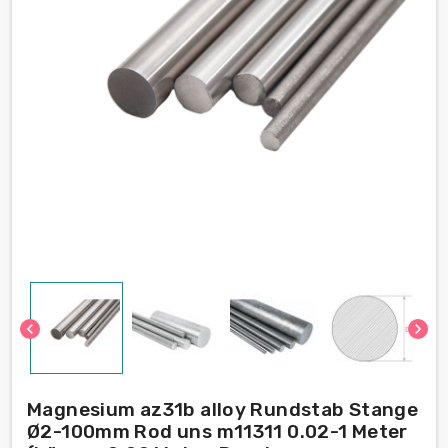
chevron_left
chevron_right
Magnesium az31b alloy Rundstab Stange
Ø2-100mm Rod uns m11311 0.02-1 Meter