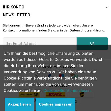
IHR KONTO
NEWSLETTER
Länge : 0.2 Meter

1,63 €
Durchmesser : 3mm
Sie können Ihr Einverständnis jederzeit widerrufen. Unsere
Kontaktinformationen finden Sie u. a. in der Datenschutzerklärung.
Länge : 0.3 Meter

2,17 €
OK
Durchmesser : 3mm
Um Ihnen die bestmögliche Erfahrung zu bieten,
werden auf dieser Website Cookies verwendet. Durch
Länge : 0.4 Meter

2,77 €
die Nutzung Ihrer Website stimmen Sie der
Durchmesser : 3mm
Zahlarten im Onlineshop
Verwendung von Cookies zu. Wir haben eine neue
Cookie-Richtlinie veröffentlicht, die Sie benötigen
sollten, um mehr über die von uns verwendeten
Länge : 0.5 Meter

Schneller Versand per
3,31 €
Durchmesser : 3mm
Cookies zu erfahren.
Cookies-Richtlinien lesen.
Akzeptieren
Cookies anpassen
Länge : 0.75 Meter

4,74 €