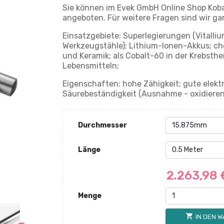
Sie können im Evek GmbH Online Shop Kobal
angeboten. Für weitere Fragen sind wir ga
Einsatzgebiete: Superlegierungen (Vitalliu
Werkzeugstähle); Lithium-Ionen-Akkus; che
und Keramik; als Cobalt-60 in der Krebsthe
Lebensmitteln;
Eigenschaften: hohe Zähigkeit; gute elekt
Säurebeständigkeit (Ausnahme - oxidierend
Durchmesser
Länge
2.263,98
Menge
shopping_cart
IN DEN 