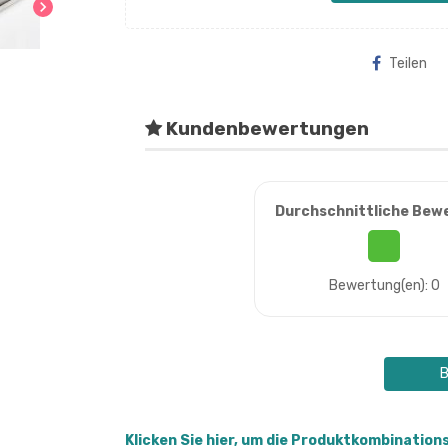
chevron_right
Teilen
Kundenbewertungen
Durchschnittliche Bew
Bewertung(en): 0
B
Klicken Sie hier, um die Produktkombination