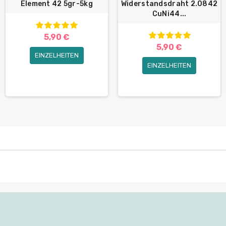
Element 42 5gr-5kg
Widerstandsdraht 2.0842
CuNi44...
5,90 €
5,90 €
EINZELHEITEN
EINZELHEITEN