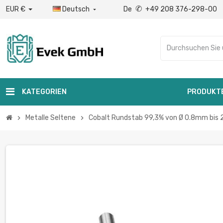
✆
EUR €
Deutsch
De
+49 208 376-298-00

KATEGORIEN
PRODUKT
Metalle Seltene
Cobalt Rundstab 99,3% von Ø 0.8mm bis 
chevron_right
chevron_right