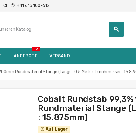
✆
Ch
+41 615 100-612
search
HOT
E
ANGEBOTE
VERSAND
200mm Rundmaterial Stange (Länge : 0.5 Meter, Durchmesser : 15.8
Cobalt Rundstab 99,3%
Rundmaterial Stange (L
: 15.875mm)
Auf Lager
error_outline