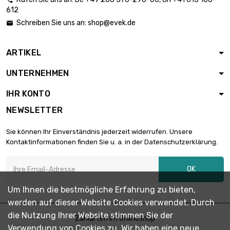

Länge : 1 Meter x 5
612
st/pc

4.222,36 €
Schreiben Sie uns an:
shop@evek.de

Durchmesser :
6mm
ARTIKEL
Länge : 1 Meter x 2
st/pc

1.891,74 €
UNTERNEHMEN
Durchmesser :
6.35mm
IHR KONTO
Länge : 1 Meter x 2
NEWSLETTER
st/pc

3.002,49 €
Durchmesser :
Sie können Ihr Einverständnis jederzeit widerrufen. Unsere
8mm
Kontaktinformationen finden Sie u. a. in der Datenschutzerklärung.
Länge : 1 Meter

Durchmesser :
2.128,20 €
OK
9.525mm
Um Ihnen die bestmögliche Erfahrung zu bieten,
werden auf dieser Website Cookies verwendet. Durch
Länge : 1 Meter

Durchmesser :
1.796,66 €
die Nutzung Ihrer Website stimmen Sie der
Zahlarten im Onlineshop
10mm
Verwendung von Cookies zu. Wir haben eine neue