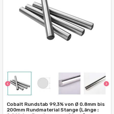
chevron_left
chevron_right
Cobalt Rundstab 99,3% von Ø 0.8mm bis
200mm Rundmaterial Stange (Länge :