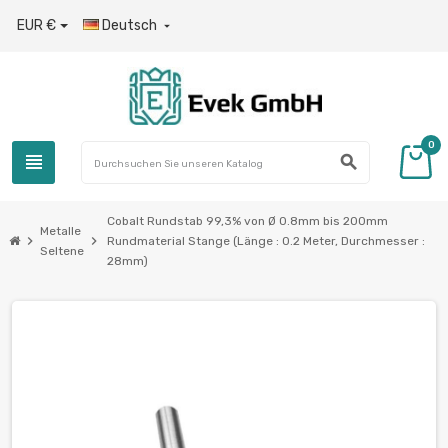
EUR €
Deutsch

0
view_headline
search
Cobalt Rundstab 99,3% von Ø 0.8mm bis 200mm
Metalle
chevron_right
chevron_right
Rundmaterial Stange (Länge : 0.2 Meter, Durchmesser :
Seltene
28mm)