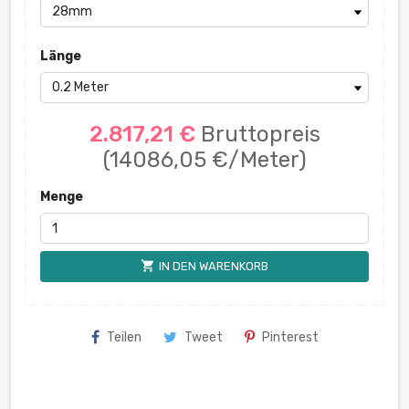
Länge
2.817,21 €
Bruttopreis
(14086,05 €/Meter)
Menge
shopping_cart
IN DEN WARENKORB
Teilen
Tweet
Pinterest