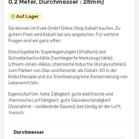
0.2 Meter, Durchmesser : 28mm)
Auf Lager
error_outline
Sie können im Evek GmbH Online Shop Kobalt kaufen. Zu
gutem Preis wird Kobalt bei uns angeboten. Für weitere
Fragen sind wir ganz offen.
Einsatzgebiete: Superlegierungen (Vitallium) und
Schnellarbeitsstähle (hochlegierte Werkzeugstähle);
Lithium-Ionen-Akkus; chemische Industrie (Katalysatoren);
zum Färben von Glas und Keramik; als Cobalt-60 in der
Krebstherapie und zur Sterilisierung bzw. Konservierung von
Lebensmitteln;
Eigenschaften: hohe Zähigkeit; gute elektrische und
thermische Leitfähigkeit; gute Säurebeständigkeit
(Ausnahme - oxidierende Säuren); beständig an der Luft;
toxisch;
Durchmesser