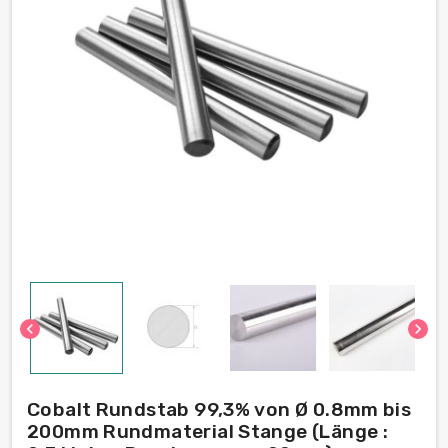
chevron_left
chevron_right
Cobalt Rundstab 99,3% von Ø 0.8mm bis
200mm Rundmaterial Stange (Länge :