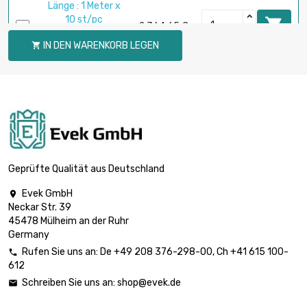
Länge : 1 Meter x
10 st/pc

2.364,65 €
Durchmesser :
IN DEN WARENKORB LEGEN

3.175mm
Länge : 1 Meter x 5
st/pc

1.876,63 €
Durchmesser :
4mm
Länge : 1 Meter x 10
st/pc

3.753,14 €
Durchmesser :
Geprüfte Qualität aus Deutschland
4mm
Evek GmbH

Länge : 1 Meter x 5
Neckar Str. 39
st/pc

2.932,16 €
45478 Mülheim an der Ruhr
Durchmesser :
Germany
5mm
Rufen Sie uns an:
De
+49 208 376-298-00
, Ch
+41 615 100-

Länge : 1 Meter x 5
612
st/pc

4.222,36 €
Schreiben Sie uns an:
shop@evek.de

Durchmesser :
6mm