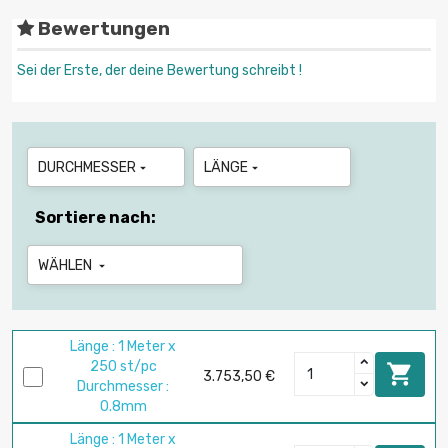
Bewertungen
Sei der Erste, der deine Bewertung schreibt !
DURCHMESSER
LÄNGE


Sortiere nach:
WÄHLEN

Länge : 1 Meter x
250 st/pc

3.753,50 €
Durchmesser :
0.8mm
Länge : 1 Meter x