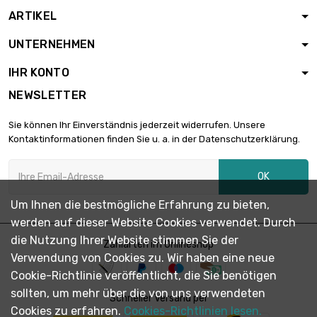
ARTIKEL
Länge : 1 Meter x 2
st/pc

1.891,74 €
UNTERNEHMEN
Durchmesser :
6.35mm
IHR KONTO
Länge : 1 Meter x 2
NEWSLETTER
st/pc

3.002,49 €
Durchmesser :
Sie können Ihr Einverständnis jederzeit widerrufen. Unsere
8mm
Kontaktinformationen finden Sie u. a. in der Datenschutzerklärung.
Länge : 1 Meter

Durchmesser :
2.128,20 €
OK
9.525mm
Um Ihnen die bestmögliche Erfahrung zu bieten,
werden auf dieser Website Cookies verwendet. Durch
Länge : 1 Meter

Durchmesser :
1.796,66 €
die Nutzung Ihrer Website stimmen Sie der
Zahlarten im Onlineshop
10mm
Verwendung von Cookies zu. Wir haben eine neue
Cookie-Richtlinie veröffentlicht, die Sie benötigen
Länge : 1 Meter x 2
sollten, um mehr über die von uns verwendeten
st/pc

Schneller Versand per
3.593,44 €
Durchmesser :
Cookies zu erfahren.
Cookies-Richtlinien lesen.