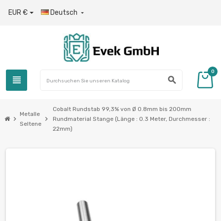
EUR €
Deutsch

0
view_headline
search
Cobalt Rundstab 99,3% von Ø 0.8mm bis 200mm
Metalle
chevron_right
chevron_right
Rundmaterial Stange (Länge : 0.3 Meter, Durchmesser :
Seltene
22mm)