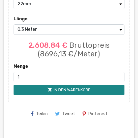
Länge
2.608,84 €
Bruttopreis
(8696,13 €/Meter)
Menge
shopping_cart
IN DEN WARENKORB
Teilen
Tweet
Pinterest