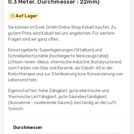
0.3 Meter, Durchmesser : 22mm)
Auf Lager
error_outline
Sie können im Evek GmbH Online Shop Kobalt kaufen. Zu
gutem Preis wird Kobalt bei uns angeboten. Für weitere
Fragen sind wir ganz offen.
Einsatzgebiete: Superlegierungen (Vitallium) und
Schnellarbeitsstähle (hochlegierte Werkzeugstähle);
Lithium-Ionen-Akkus; chemische Industrie (Katalysatoren);
zum Färben von Glas und Keramik; als Cobalt-60 in der
Krebstherapie und zur Sterilisierung bzw. Konservierung von
Lebensmitteln;
Eigenschaften: hohe Zähigkeit; gute elektrische und
thermische Leitfähigkeit; gute Säurebeständigkeit
(Ausnahme - oxidierende Säuren); beständig an der Luft;
toxisch;
Durchmesser