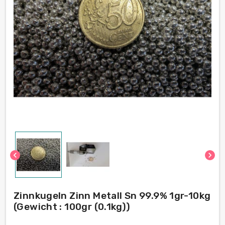
chevron_left
chevron_right
Zinnkugeln Zinn Metall Sn 99.9% 1gr-10kg
(Gewicht : 100gr (0.1kg))