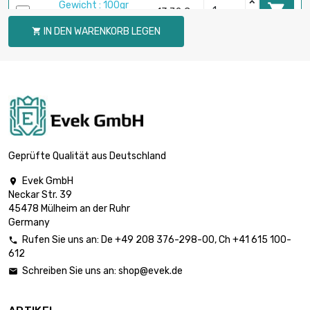
Gewicht : 100gr

13,72 €
(0.1kg)
IN DEN WARENKORB LEGEN

Gewicht : 250gr

34,30 €
(0.25kg)
Gewicht : 500gr

68,60 €
(0.5kg)
Geprüfte Qualität aus Deutschland
Evek GmbH

Neckar Str. 39
Gewicht : 1 000gr

137,20 €
45478 Mülheim an der Ruhr
(1kg)
Germany
Rufen Sie uns an:
De
+49 208 376-298-00
, Ch
+41 615 100-

612
Gewicht : 2 000gr

274,40 €
Schreiben Sie uns an:
shop@evek.de

(2kg)