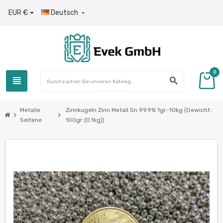
EUR €
Deutsch

0
view_headline
search
Metalle
Zinnkugeln Zinn Metall Sn 99.9% 1gr-10kg (Gewicht :
chevron_right
chevron_right
Seltene
100gr (0.1kg))