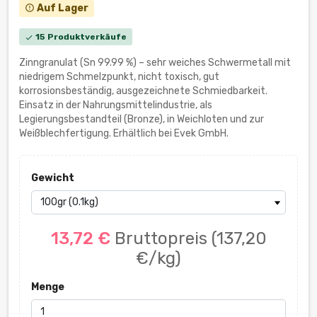
Auf Lager
error_outline
15 Produktverkäufe
check
Zinngranulat (Sn 99.99 %) – sehr weiches Schwermetall mit
niedrigem Schmelzpunkt, nicht toxisch, gut
korrosionsbeständig, ausgezeichnete Schmiedbarkeit.
Einsatz in der Nahrungsmittelindustrie, als
Legierungsbestandteil (Bronze), in Weichloten und zur
Weißblechfertigung. Erhältlich bei Evek GmbH.
Gewicht
13,72 €
Bruttopreis
(137,20
€/kg)
Menge