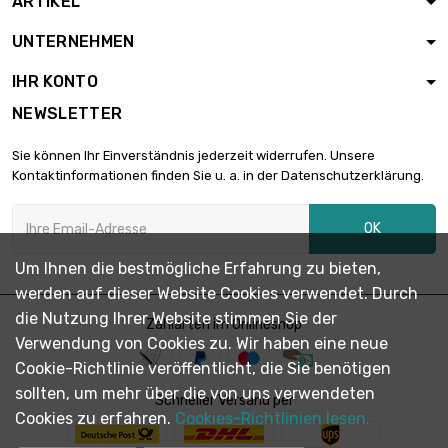
ARTIKEL
Gewicht : 2 500gr

343,01 €
UNTERNEHMEN
(2.5kg)
IHR KONTO
NEWSLETTER
Gewicht : 5 000gr

686,00 €
(5kg)
Sie können Ihr Einverständnis jederzeit widerrufen. Unsere
Kontaktinformationen finden Sie u. a. in der Datenschutzerklärung.
Gewicht : 10 000gr

1.372,00 €
OK
(10kg)
Um Ihnen die bestmögliche Erfahrung zu bieten,
werden auf dieser Website Cookies verwendet. Durch
die Nutzung Ihrer Website stimmen Sie der
Zahlarten im Onlineshop
Verwendung von Cookies zu. Wir haben eine neue
Cookie-Richtlinie veröffentlicht, die Sie benötigen
sollten, um mehr über die von uns verwendeten
Schneller Versand per
Cookies zu erfahren.
Cookies-Richtlinien lesen.