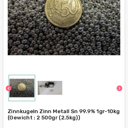
chevron_left
chevron_right
Zinnkugeln Zinn Metall Sn 99.9% 1gr-10kg
(Gewicht : 2 500gr (2.5kg))