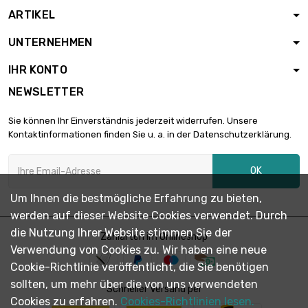
ARTIKEL
Gewicht : 2 500gr

343,01 €
UNTERNEHMEN
(2.5kg)
IHR KONTO
NEWSLETTER
Gewicht : 5 000gr

686,00 €
(5kg)
Sie können Ihr Einverständnis jederzeit widerrufen. Unsere
Kontaktinformationen finden Sie u. a. in der Datenschutzerklärung.
Gewicht : 10 000gr

1.372,00 €
OK
(10kg)
Um Ihnen die bestmögliche Erfahrung zu bieten,
werden auf dieser Website Cookies verwendet. Durch
die Nutzung Ihrer Website stimmen Sie der
Zahlarten im Onlineshop
Verwendung von Cookies zu. Wir haben eine neue
Cookie-Richtlinie veröffentlicht, die Sie benötigen
sollten, um mehr über die von uns verwendeten
Schneller Versand per
Cookies zu erfahren.
Cookies-Richtlinien lesen.