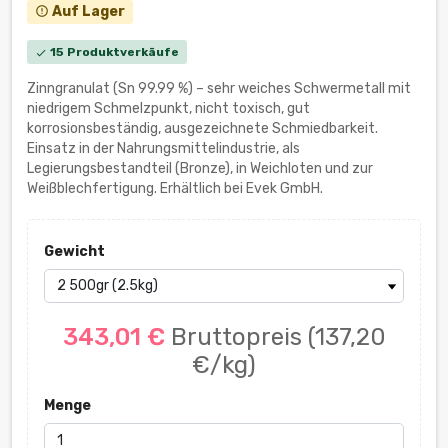
Auf Lager
error_outline
15 Produktverkäufe
check
Zinngranulat (Sn 99.99 %) – sehr weiches Schwermetall mit
niedrigem Schmelzpunkt, nicht toxisch, gut
korrosionsbeständig, ausgezeichnete Schmiedbarkeit.
Einsatz in der Nahrungsmittelindustrie, als
Legierungsbestandteil (Bronze), in Weichloten und zur
Weißblechfertigung. Erhältlich bei Evek GmbH.
Gewicht
343,01 €
Bruttopreis
(137,20
€/kg)
Menge