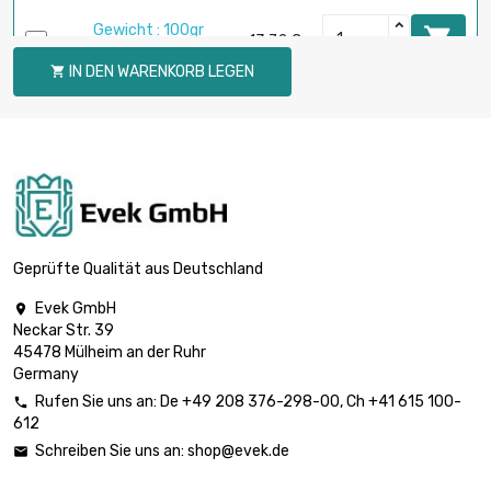
Gewicht : 100gr

13,72 €
(0.1kg)
IN DEN WARENKORB LEGEN

Gewicht : 250gr

34,30 €
(0.25kg)
Gewicht : 500gr

68,60 €
(0.5kg)
Geprüfte Qualität aus Deutschland
Evek GmbH

Neckar Str. 39
Gewicht : 1 000gr

137,20 €
45478 Mülheim an der Ruhr
(1kg)
Germany
Rufen Sie uns an:
De
+49 208 376-298-00
, Ch
+41 615 100-

612
Gewicht : 2 000gr

274,40 €
Schreiben Sie uns an:
shop@evek.de

(2kg)