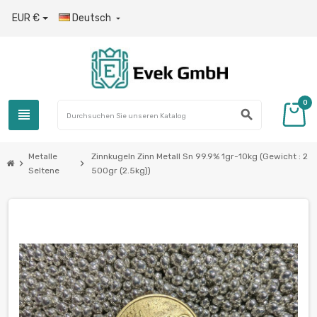
EUR €
Deutsch

0
view_headline
search
Metalle
Zinnkugeln Zinn Metall Sn 99.9% 1gr-10kg (Gewicht : 2
chevron_right
chevron_right
Seltene
500gr (2.5kg))