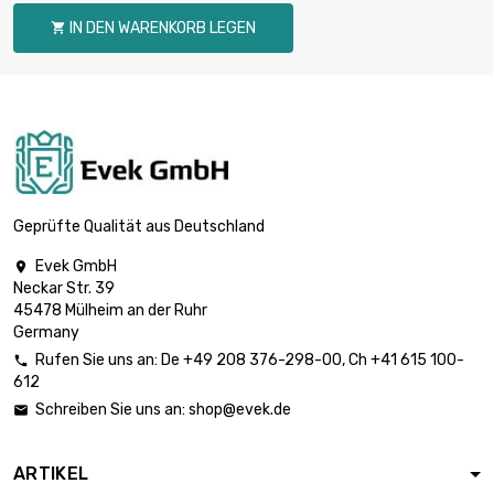
(0.1kg)
IN DEN WARENKORB LEGEN

Gewicht : 250gr

34,30 €
(0.25kg)
Gewicht : 500gr

68,60 €
(0.5kg)
Geprüfte Qualität aus Deutschland
Evek GmbH

Neckar Str. 39
Gewicht : 1 000gr

137,20 €
45478 Mülheim an der Ruhr
(1kg)
Germany
Rufen Sie uns an:
De
+49 208 376-298-00
, Ch
+41 615 100-

612
Gewicht : 2 000gr

274,40 €
Schreiben Sie uns an:
shop@evek.de

(2kg)
ARTIKEL