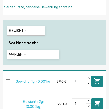
Sei der Erste, der deine Bewertung schreibt !
GEWICHT

Sortiere nach:
WÄHLEN


Gewicht : 1gr (0.001kg)
5,90 €
Gewicht : 2gr

5,90 €
(0.002kg)