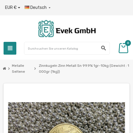
EUR €
Deutsch

0
view_headline
search
Metalle
Zinnkugeln Zinn Metall Sn 99.9% 1gr-10kg (Gewicht : 1
chevron_right
chevron_right
Seltene
000gr (1kg))