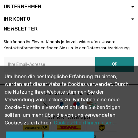
Gewicht : 2 500gr

343,01 €
UNTERNEHMEN
(2.5kg)
IHR KONTO
NEWSLETTER
Gewicht : 5 000gr

686,00 €
(5kg)
Sie können Ihr Einverständnis jederzeit widerrufen. Unsere
Kontaktinformationen finden Sie u. a. in der Datenschutzerklärung.
Gewicht : 10 000gr

1.372,00 €
OK
(10kg)
Um Ihnen die bestmögliche Erfahrung zu bieten,
werden auf dieser Website Cookies verwendet. Durch
die Nutzung Ihrer Website stimmen Sie der
Zahlarten im Onlineshop
Verwendung von Cookies zu. Wir haben eine neue
Cookie-Richtlinie veröffentlicht, die Sie benötigen
sollten, um mehr über die von uns verwendeten
Schneller Versand per
Cookies zu erfahren.
Cookies-Richtlinien lesen.