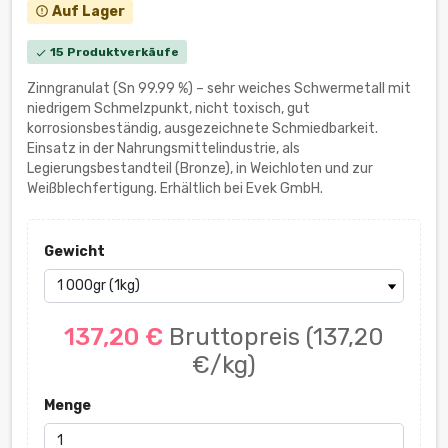
Auf Lager
error_outline
15 Produktverkäufe
check
Zinngranulat (Sn 99.99 %) – sehr weiches Schwermetall mit
niedrigem Schmelzpunkt, nicht toxisch, gut
korrosionsbeständig, ausgezeichnete Schmiedbarkeit.
Einsatz in der Nahrungsmittelindustrie, als
Legierungsbestandteil (Bronze), in Weichloten und zur
Weißblechfertigung. Erhältlich bei Evek GmbH.
Gewicht
137,20 €
Bruttopreis
(137,20
€/kg)
Menge