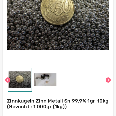
chevron_left
chevron_right
Zinnkugeln Zinn Metall Sn 99.9% 1gr-10kg
(Gewicht : 1 000gr (1kg))