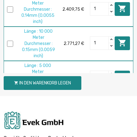
Meter

Durchmesser :
2.409,75 €
0.14mm (0.0055
inch)
Länge : 10 000
Meter

Durchmesser :
2.771,27 €
0.15mm (0.0059
inch)
Länge : 5 000
Meter

Durchmesser :
2.497,45 €
IN DEN WARENKORB LEGEN

0.2mm (≈1/64
inch)
Länge : 2 500
Meter

Durchmesser :
1.970,64 €
0.25mm (0.0098
inch)
Länge : 5 000