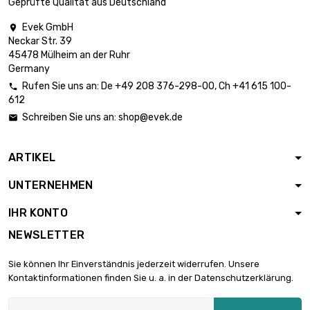
Geprüfte Qualität aus Deutschland
Meter

Durchmesser :
3.898,44 €
Evek GmbH

0.25mm (0.0098
Neckar Str. 39
inch)
45478 Mülheim an der Ruhr
Germany
Länge : 2 500
Meter
Rufen Sie uns an:
De
+49 208 376-298-00
, Ch
+41 615 100-


Durchmesser :
2.832,80 €
612
0.3mm (0.0118
Schreiben Sie uns an:
shop@evek.de

inch)
Länge : 1 000
ARTIKEL
Meter

Durchmesser :
2.036,92 €
UNTERNEHMEN
0.4mm (0.0157
inch)
IHR KONTO
Länge : 500 Meter
NEWSLETTER
Durchmesser :

2.101,54 €
0.7mm (0.0276
Sie können Ihr Einverständnis jederzeit widerrufen. Unsere
inch)
Kontaktinformationen finden Sie u. a. in der Datenschutzerklärung.
Länge : 500 Meter
Durchmesser :
