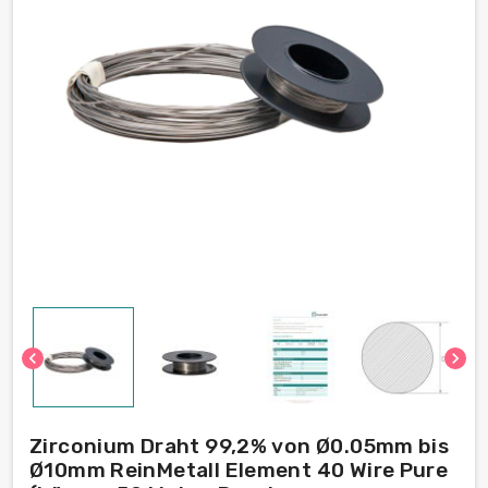
chevron_left
chevron_right
Zirconium Draht 99,2% von Ø0.05mm bis
Ø10mm ReinMetall Element 40 Wire Pure