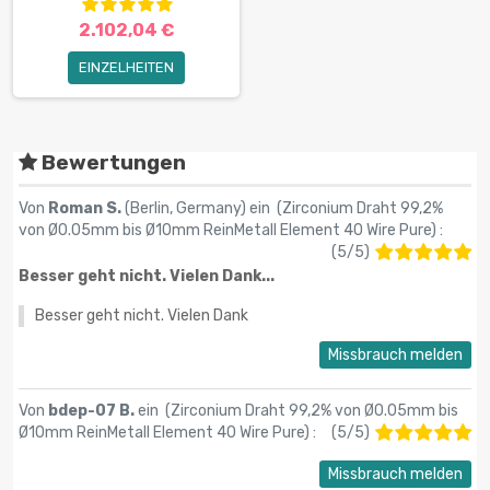
2.102,04 €
EINZELHEITEN
Bewertungen
Von
Roman S.
(Berlin, Germany) ein (
Zirconium Draht 99,2%
von Ø0.05mm bis Ø10mm ReinMetall Element 40 Wire Pure
) :
(
5
/
5
)
Besser geht nicht. Vielen Dank...
Besser geht nicht. Vielen Dank
Missbrauch melden
Von
bdep-07 B.
ein (
Zirconium Draht 99,2% von Ø0.05mm bis
Ø10mm ReinMetall Element 40 Wire Pure
) :
(
5
/
5
)
Missbrauch melden