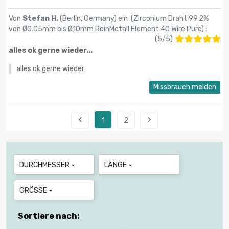
Von
Stefan H.
(Berlin, Germany) ein (
Zirconium Draht 99,2%
von Ø0.05mm bis Ø10mm ReinMetall Element 40 Wire Pure
) :
(
5
/
5
)
alles ok gerne wieder...
alles ok gerne wieder
Missbrauch melden


1
2
DURCHMESSER
LÄNGE


GRÖSSE

Sortiere nach: