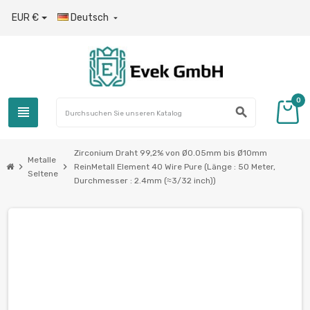
EUR €
Deutsch

0
view_headline
search
Zirconium Draht 99,2% von Ø0.05mm bis Ø10mm
Metalle
chevron_right
chevron_right
ReinMetall Element 40 Wire Pure (Länge : 50 Meter,
Seltene
Durchmesser : 2.4mm (≈3/32 inch))