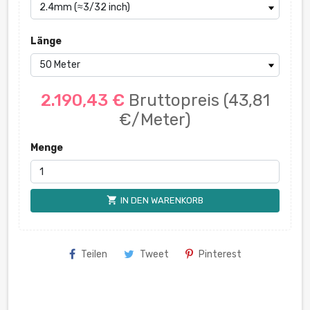
Länge
2.190,43 €
Bruttopreis
(43,81
€/Meter)
Menge
shopping_cart
IN DEN WARENKORB
Teilen
Tweet
Pinterest