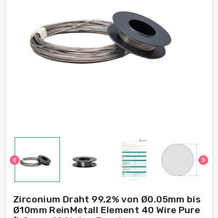
chevron_left
chevron_right
Zirconium Draht 99,2% von Ø0.05mm bis
Ø10mm ReinMetall Element 40 Wire Pure