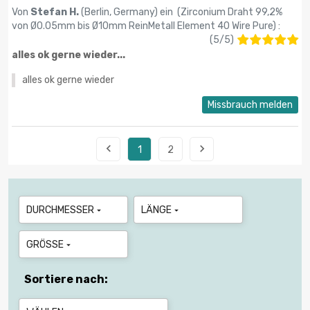
Von
Stefan H.
(Berlin, Germany) ein (
Zirconium Draht 99,2%
von Ø0.05mm bis Ø10mm ReinMetall Element 40 Wire Pure
) :
(
5
/
5
)
alles ok gerne wieder...
alles ok gerne wieder
Missbrauch melden


1
2
DURCHMESSER
LÄNGE


GRÖSSE

Sortiere nach: