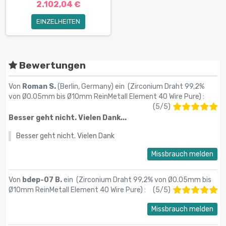
2.102,04 €
EINZELHEITEN
Bewertungen
Von
Roman S.
(Berlin, Germany) ein (
Zirconium Draht 99,2%
von Ø0.05mm bis Ø10mm ReinMetall Element 40 Wire Pure
) :
(
5
/
5
)
Besser geht nicht. Vielen Dank...
Besser geht nicht. Vielen Dank
Missbrauch melden
Von
bdep-07 B.
ein (
Zirconium Draht 99,2% von Ø0.05mm bis
Ø10mm ReinMetall Element 40 Wire Pure
) :
(
5
/
5
)
Missbrauch melden