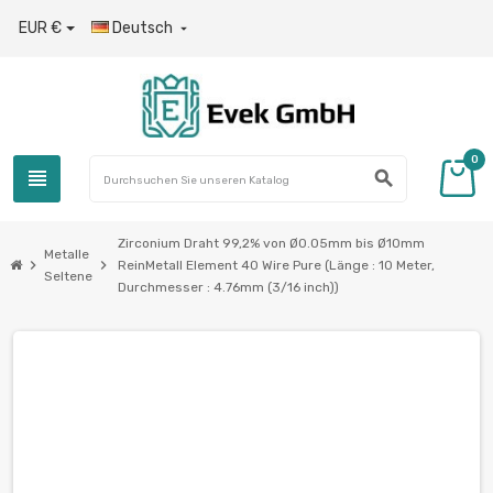
EUR €
Deutsch

0
view_headline
search
Zirconium Draht 99,2% von Ø0.05mm bis Ø10mm
Metalle
chevron_right
chevron_right
ReinMetall Element 40 Wire Pure (Länge : 10 Meter,
Seltene
Durchmesser : 4.76mm (3/16 inch))