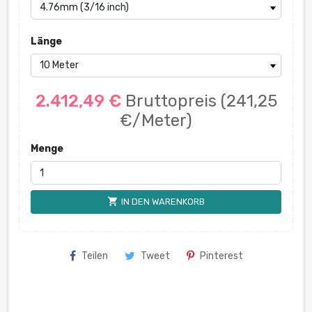
Länge
2.412,49 €
Bruttopreis
(241,25
€/Meter)
Menge
shopping_cart
IN DEN WARENKORB
Teilen
Tweet
Pinterest