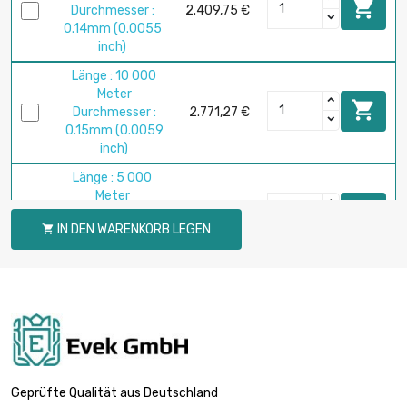

Durchmesser :
2.409,75 €
0.14mm (0.0055
inch)
Länge : 10 000
Meter

Durchmesser :
2.771,27 €
0.15mm (0.0059
inch)
Länge : 5 000
Meter

Durchmesser :
2.497,45 €
IN DEN WARENKORB LEGEN

0.2mm (≈1/64
inch)
Länge : 2 500
Meter

Durchmesser :
1.970,64 €
0.25mm (0.0098
inch)
Länge : 5 000
Geprüfte Qualität aus Deutschland
Meter