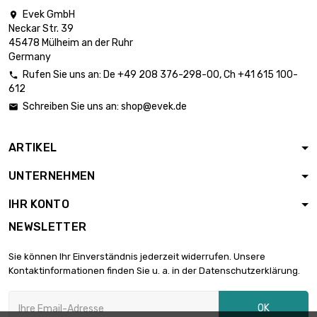

Durchmesser :
3.898,44 €
Evek GmbH

0.25mm (0.0098
Neckar Str. 39
inch)
45478 Mülheim an der Ruhr
Germany
Länge : 2 500
Meter
Rufen Sie uns an:
De
+49 208 376-298-00
, Ch
+41 615 100-


Durchmesser :
2.832,80 €
612
0.3mm (0.0118
Schreiben Sie uns an:
shop@evek.de

inch)
Länge : 1 000
ARTIKEL
Meter

Durchmesser :
2.036,92 €
UNTERNEHMEN
0.4mm (0.0157
inch)
IHR KONTO
Länge : 500 Meter
NEWSLETTER
Durchmesser :

2.101,54 €
0.7mm (0.0276
Sie können Ihr Einverständnis jederzeit widerrufen. Unsere
inch)
Kontaktinformationen finden Sie u. a. in der Datenschutzerklärung.
Länge : 500 Meter
Durchmesser :

2.745,09 €
OK
0.8mm (0.0315