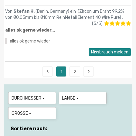
Von
Stefan H.
(Berlin, Germany) ein (
Zirconium Draht 99,2%
von Ø0.05mm bis Ø10mm ReinMetall Element 40 Wire Pure
) :
(
5
/
5
)
alles ok gerne wieder...
alles ok gerne wieder
Missbrauch melden


1
2
DURCHMESSER
LÄNGE


GRÖSSE

Sortiere nach: