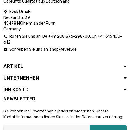
Geprüfte Qualität aus Deutschland
Meter

Durchmesser :
3.898,44 €
Evek GmbH

0.25mm (0.0098
Neckar Str. 39
inch)
45478 Mülheim an der Ruhr
Germany
Länge : 2 500
Meter
Rufen Sie uns an:
De
+49 208 376-298-00
, Ch
+41 615 100-


Durchmesser :
2.832,80 €
612
0.3mm (0.0118
Schreiben Sie uns an:
shop@evek.de

inch)
Länge : 1 000
ARTIKEL
Meter

Durchmesser :
2.036,92 €
UNTERNEHMEN
0.4mm (0.0157
inch)
IHR KONTO
Länge : 500 Meter
NEWSLETTER
Durchmesser :

2.101,54 €
0.7mm (0.0276
Sie können Ihr Einverständnis jederzeit widerrufen. Unsere
inch)
Kontaktinformationen finden Sie u. a. in der Datenschutzerklärung.
Länge : 500 Meter
Durchmesser :