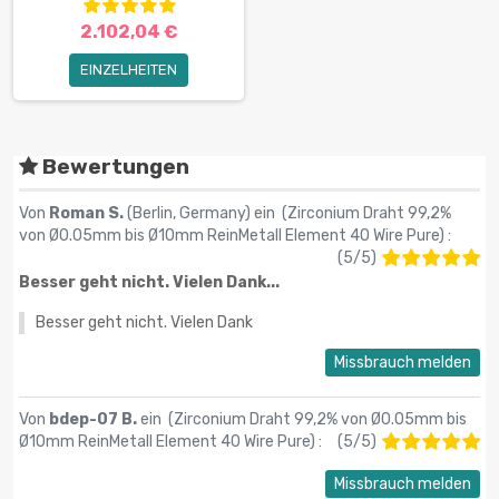
2.102,04 €
EINZELHEITEN
Bewertungen
Von
Roman S.
(Berlin, Germany) ein (
Zirconium Draht 99,2%
von Ø0.05mm bis Ø10mm ReinMetall Element 40 Wire Pure
) :
(
5
/
5
)
Besser geht nicht. Vielen Dank...
Besser geht nicht. Vielen Dank
Missbrauch melden
Von
bdep-07 B.
ein (
Zirconium Draht 99,2% von Ø0.05mm bis
Ø10mm ReinMetall Element 40 Wire Pure
) :
(
5
/
5
)
Missbrauch melden