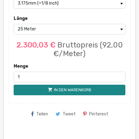
Länge
2.300,03 €
Bruttopreis
(92,00
€/Meter)
Menge
shopping_cart
IN DEN WARENKORB
Teilen
Tweet
Pinterest