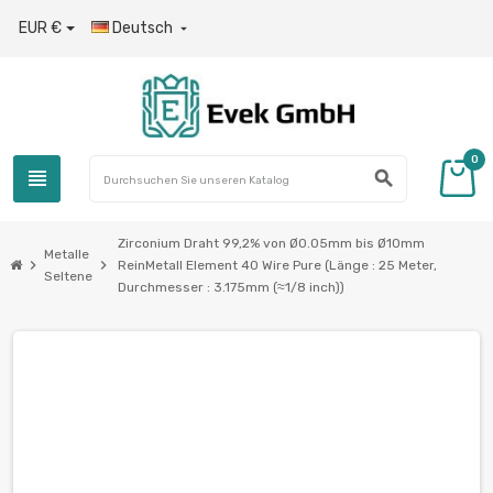
EUR €
Deutsch

0
view_headline
search
Zirconium Draht 99,2% von Ø0.05mm bis Ø10mm
Metalle
chevron_right
chevron_right
ReinMetall Element 40 Wire Pure (Länge : 25 Meter,
Seltene
Durchmesser : 3.175mm (≈1/8 inch))