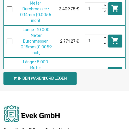
Meter

Durchmesser :
2.409,75 €
0.14mm (0.0055
inch)
Länge : 10 000
Meter

Durchmesser :
2.771,27 €
0.15mm (0.0059
inch)
Länge : 5 000
Meter

Durchmesser :
2.497,45 €
IN DEN WARENKORB LEGEN

0.2mm (≈1/64
inch)
Länge : 2 500
Meter

Durchmesser :
1.970,64 €
0.25mm (0.0098
inch)
Länge : 5 000