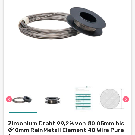
chevron_left
chevron_right
Zirconium Draht 99,2% von Ø0.05mm bis
Ø10mm ReinMetall Element 40 Wire Pure