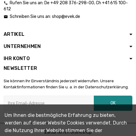
Rufen Sie uns an:
De
+49 208 376-298-00
, Ch
+41 615 100-

612

Länge : 10 meter
5,90 €
Schreiben Sie uns an:
shop@evek.de

ARTIKEL

Länge : 25 meter
5,90 €
UNTERNEHMEN
IHR KONTO
NEWSLETTER

Länge : 50 meter
8,23 €
Sie können Ihr Einverständnis jederzeit widerrufen. Unsere
Kontaktinformationen finden Sie u. a. in der Datenschutzerklärung.

Länge : 100 meter
16,12 €
OK
Um Ihnen die bestmögliche Erfahrung zu bieten,
werden auf dieser Website Cookies verwendet. Durch

Länge : 250 meter
39,50 €
die Nutzung Ihrer Website stimmen Sie der
Zahlarten im Onlineshop