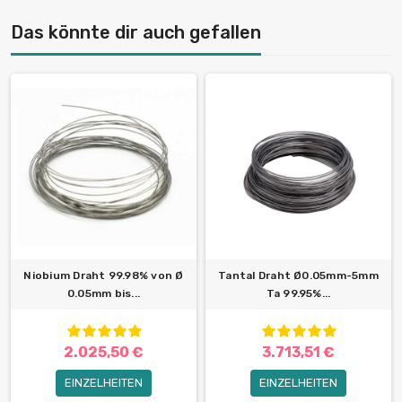
Das könnte dir auch gefallen
Niobium Draht 99.98% von Ø
Tantal Draht Ø0.05mm-5mm
0.05mm bis...
Ta 99.95%...
2.025,50 €
3.713,51 €
EINZELHEITEN
EINZELHEITEN