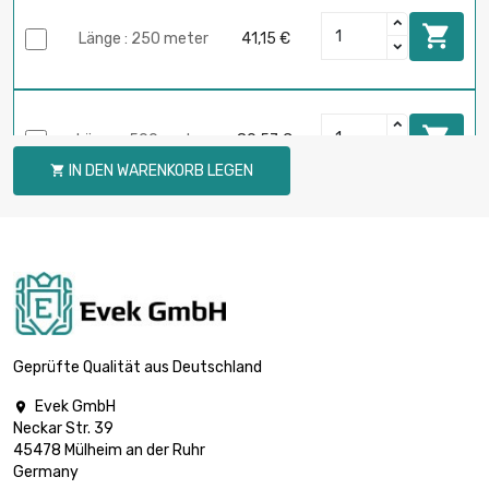

Länge : 250 meter
41,15 €

Länge : 500 meter
80,57 €
IN DEN WARENKORB LEGEN


Länge : 1 meter
5,90 €

Länge : 2 meter
5,90 €
Geprüfte Qualität aus Deutschland
Evek GmbH

Neckar Str. 39

Länge : 5 meter
5,90 €
45478 Mülheim an der Ruhr
Germany