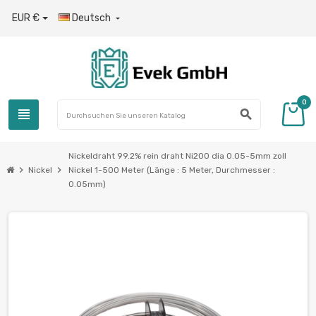
EUR €
Deutsch

0
view_headline
search
Nickeldraht 99.2% rein draht Ni200 dia 0.05-5mm zoll
chevron_right
chevron_right
Nickel
Nickel 1-500 Meter (Länge : 5 Meter, Durchmesser :
0.05mm)