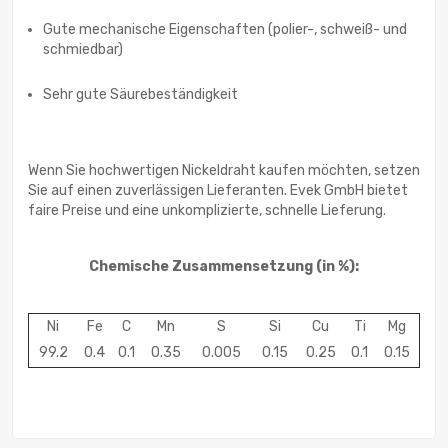
Gute mechanische Eigenschaften (polier-, schweiß- und
schmiedbar)
Sehr gute Säurebeständigkeit
Wenn Sie hochwertigen Nickeldraht kaufen möchten, setzen
Sie auf einen zuverlässigen Lieferanten. Evek GmbH bietet
faire Preise und eine unkomplizierte, schnelle Lieferung.
Chemische Zusammensetzung (in %):
Ni
Fe
C
Mn
S
Si
Cu
Ti
Mg
99.2
0.4
0.1
0.35
0.005
0.15
0.25
0.1
0.15