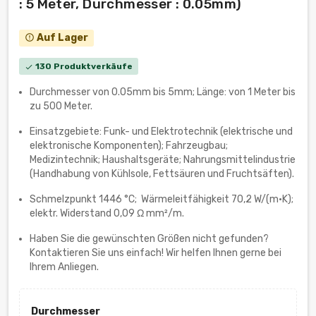
: 5 Meter, Durchmesser : 0.05mm)
Auf Lager
error_outline
130 Produktverkäufe
check
Durchmesser von 0.05mm bis 5mm; Länge: von 1 Meter bis
zu 500 Meter.
Einsatzgebiete: Funk- und Elektrotechnik (elektrische und
elektronische Komponenten); Fahrzeugbau;
Medizintechnik; Haushaltsgeräte; Nahrungsmittelindustrie
(Handhabung von Kühlsole, Fettsäuren und Fruchtsäften).
Schmelzpunkt 1446 °C; Wärmeleitfähigkeit 70,2 W/(m·K);
elektr. Widerstand 0,09 Ω mm²/m.
Haben Sie die gewünschten Größen nicht gefunden?
Kontaktieren Sie uns einfach! Wir helfen Ihnen gerne bei
Ihrem Anliegen.
Durchmesser