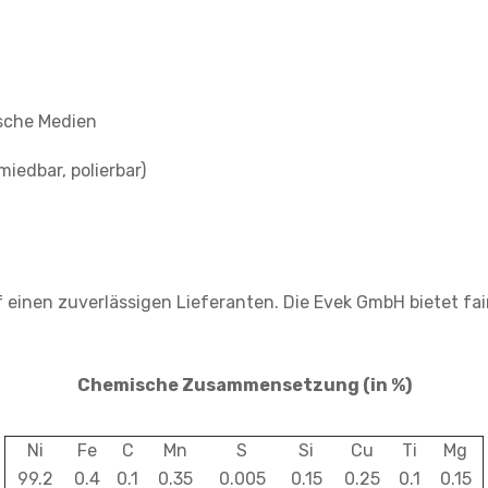
ische Medien
edbar, polierbar)
einen zuverlässigen Lieferanten. Die Evek GmbH bietet fair
Chemische Zusammensetzung (in %)
Ni
Fe
C
Mn
S
Si
Cu
Ti
Mg
99.2
0.4
0.1
0.35
0.005
0.15
0.25
0.1
0.15