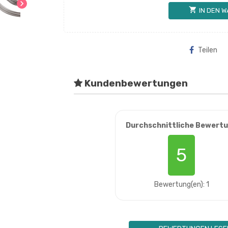
chevron_right
shopping_cart
IN DEN 
Teilen
Kundenbewertungen
Durchschnittliche Bewert
5
Bewertung(en): 1