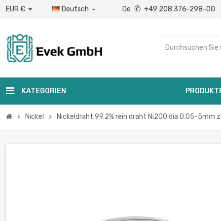
✆
EUR €
Deutsch
De
+49 208 376-298-00

KATEGORIEN
PRODUKT
Nickel
Nickeldraht 99.2% rein draht Ni200 dia 0.05-5mm zo
chevron_right
chevron_right