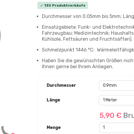
130 Produktverkäufe
check
Durchmesser von 0.05mm bis 5mm; Länge:
Einsatzgebiete: Funk- und Elektrotechni
Fahrzeugbau; Medizintechnik; Haushalt
Kühlsole, Fettsäuren und Fruchtsäften).
Schmelzpunkt 1446 °C; Wärmeleitfähigke
Haben Sie die gewünschten Größen nicht
Ihnen gerne bei Ihrem Anliegen.
Durchmesser
Länge
5,90 €
Bru
Menge