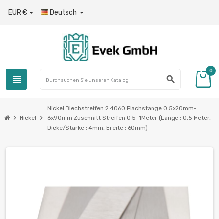
EUR €
Deutsch

0
view_headline
search
Nickel Blechstreifen 2.4060 Flachstange 0.5x20mm-
chevron_right
chevron_right
Nickel
6x90mm Zuschnitt Streifen 0.5-1Meter (Länge : 0.5 Meter,
Dicke/Stärke : 4mm, Breite : 60mm)