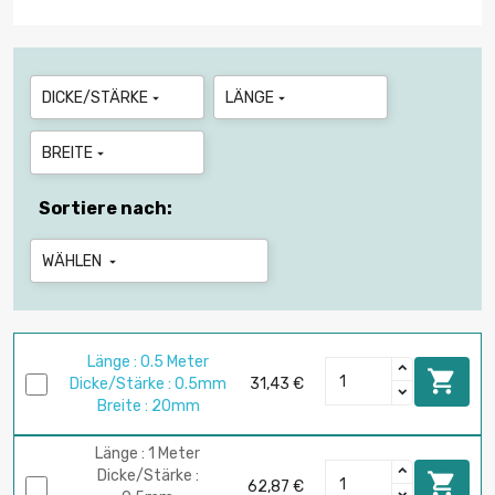
DICKE/STÄRKE
LÄNGE


BREITE

Sortiere nach:
WÄHLEN

Länge : 0.5 Meter

Dicke/Stärke : 0.5mm
31,43 €
Breite : 20mm
Länge : 1 Meter
Dicke/Stärke :

62,87 €