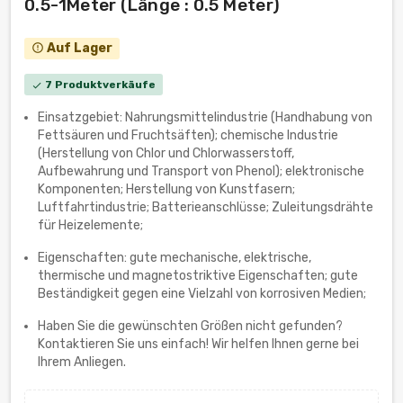
0.5-1Meter (Länge : 0.5 Meter)
Auf Lager
error_outline
7 Produktverkäufe
check
Einsatzgebiet: Nahrungsmittelindustrie (Handhabung von
Fettsäuren und Fruchtsäften); chemische Industrie
(Herstellung von Chlor und Chlorwasserstoff,
Aufbewahrung und Transport von Phenol); elektronische
Komponenten; Herstellung von Kunstfasern;
Luftfahrtindustrie; Batterieanschlüsse; Zuleitungsdrähte
für Heizelemente;
Eigenschaften: gute mechanische, elektrische,
thermische und magnetostriktive Eigenschaften; gute
Beständigkeit gegen eine Vielzahl von korrosiven Medien;
Haben Sie die gewünschten Größen nicht gefunden?
Kontaktieren Sie uns einfach! Wir helfen Ihnen gerne bei
Ihrem Anliegen.