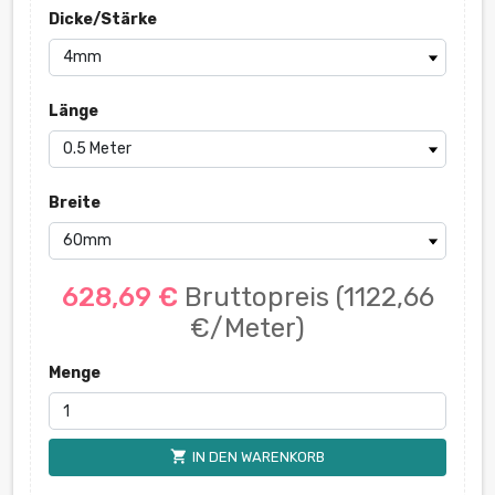
Dicke/Stärke
Länge
Breite
628,69 €
Bruttopreis
(1122,66
€/Meter)
Menge
shopping_cart
IN DEN WARENKORB