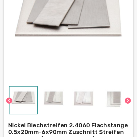
chevron_left
chevron_right
Nickel Blechstreifen 2.4060 Flachstange
0.5x20mm-6x90mm Zuschnitt Streifen