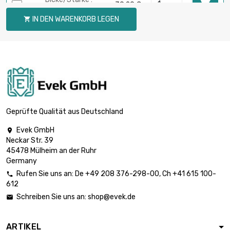

39,29 €
0.5mm
IN DEN WARENKORB LEGEN

Breite : 25mm
Länge : 1 Meter
Dicke/Stärke :

78,59 €
0.5mm
Breite : 25mm
Länge : 0.5 Meter
Dicke/Stärke :

52,40 €
0.8mm
Geprüfte Qualität aus Deutschland
Breite : 25mm
Evek GmbH

Länge : 1 Meter
Neckar Str. 39
Dicke/Stärke :

104,78 €
45478 Mülheim an der Ruhr
0.8mm
Germany
Breite : 25mm
Rufen Sie uns an:
De
+49 208 376-298-00
, Ch
+41 615 100-

612
Länge : 0.5 Meter

Dicke/Stärke : 1mm
52,40 €
Schreiben Sie uns an:
shop@evek.de

Breite : 25mm
ARTIKEL