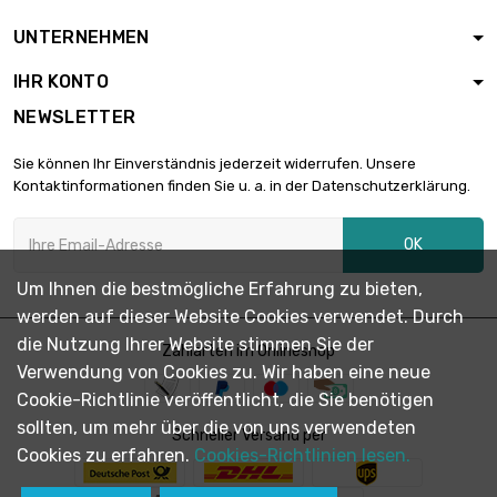
Länge : 1 Meter

Dicke/Stärke : 1mm
104,78 €
UNTERNEHMEN
Breite : 25mm
IHR KONTO
Länge : 0.5 Meter
NEWSLETTER

Dicke/Stärke : 1.5mm
78,59 €
Breite : 25mm
Sie können Ihr Einverständnis jederzeit widerrufen. Unsere
Kontaktinformationen finden Sie u. a. in der Datenschutzerklärung.
Länge : 1 Meter

Dicke/Stärke : 1.5mm
157,18 €
OK
Breite : 25mm
Um Ihnen die bestmögliche Erfahrung zu bieten,
werden auf dieser Website Cookies verwendet. Durch
Länge : 0.5 Meter

Dicke/Stärke : 0.5mm
47,15 €
die Nutzung Ihrer Website stimmen Sie der
Zahlarten im Onlineshop
Breite : 30mm
Verwendung von Cookies zu. Wir haben eine neue
Cookie-Richtlinie veröffentlicht, die Sie benötigen
Länge : 1 Meter
sollten, um mehr über die von uns verwendeten
Dicke/Stärke :

Schneller Versand per
94,30 €
0.5mm
Cookies zu erfahren.
Cookies-Richtlinien lesen.
Breite : 30mm